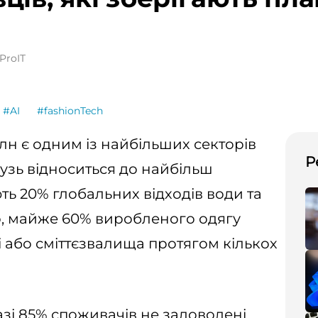
ProIT
#AI
#fashionTech
рлн є одним із найбільших секторів
Р
алузь відноситься до найбільш
ь 20% глобальних відходів води та
го, майже 60% виробленого одягу
і або сміттєзвалища протягом кількох
азі 85% споживачів не задоволені