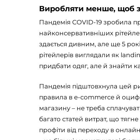
Виробляти менше, щоб 
Пандемія COVID-19 зробила про
найконсервативніших рітейлер
здається дивним, але ще 5 рок
рітейлерів виглядали як landi
придбати одяг, але й знайти к
Пандемія підштовхнула цей ри
правила в e-commerce й оцифр
магазину – не треба сплачуват
багато статей витрат, що тягн
профіти від переходу в онлай