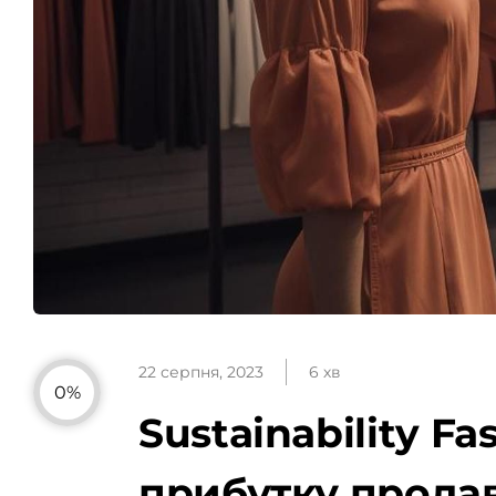
22 серпня, 2023
6 хв
0%
Sustainability F
прибутку продав