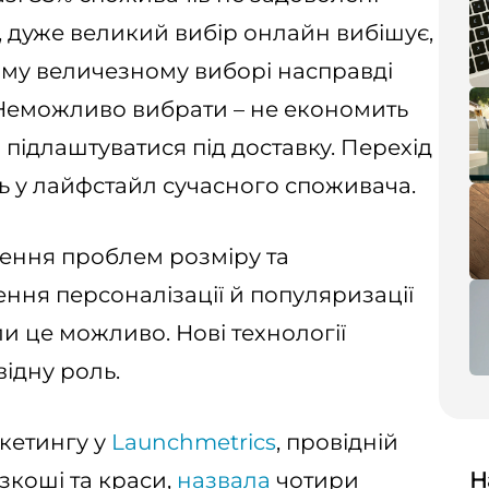
, дуже великий вибір онлайн вибішує,
акому величезному виборі насправді
 Неможливо вибрати – не економить
 підлаштуватися під доставку. Перехід
ь у лайфстайл сучасного споживача.
шення проблем розміру та
щення персоналізації й популяризації
и це можливо. Нові технології
відну роль.
ркетингу у
Launchmetrics
, провідній
озкоші та краси,
назвала
чотири
Н