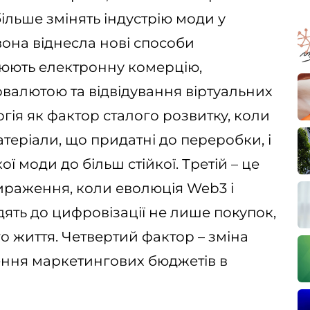
ільше змінять індустрію моди у
она віднесла нові способи
люють електронну комерцію,
валютою та відвідування віртуальних
огія як фактор сталого розвитку, коли
теріали, що придатні до переробки, і
ї моди до більш стійкої. Третій – це
ираження, коли еволюція Web3 і
ять до цифровізації не лише покупок,
го життя. Четвертий фактор – зміна
ення маркетингових бюджетів в