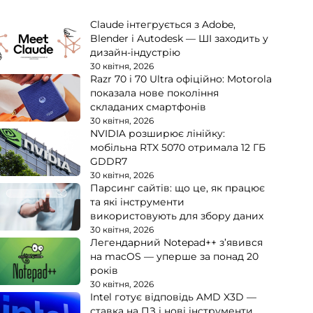
Claude інтегрується з Adobe,
Blender і Autodesk — ШІ заходить у
дизайн-індустрію
30 квітня, 2026
Razr 70 і 70 Ultra офіційно: Motorola
показала нове покоління
складаних смартфонів
30 квітня, 2026
NVIDIA розширює лінійку:
мобільна RTX 5070 отримала 12 ГБ
GDDR7
30 квітня, 2026
Парсинг сайтів: що це, як працює
та які інструменти
використовують для збору даних
30 квітня, 2026
Легендарний Notepad++ з’явився
на macOS — уперше за понад 20
років
30 квітня, 2026
Intel готує відповідь AMD X3D —
ставка на ПЗ і нові інструменти