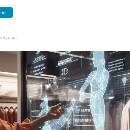
ттю
Sustainability Fashion Tech: алгоритми для щастя покупців і прибутку продавців, які зберігають планету