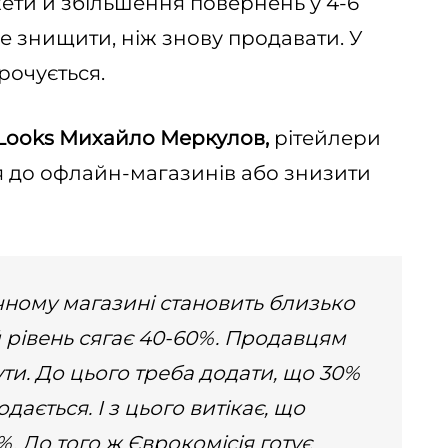
жети й збільшення повернень у 4-6
ше знищити, ніж знову продавати. У
рочується.
Looks Михайло Меркулов,
рітейлери
я до офлайн-магазинів або знизити
чному магазині становить близько
й рівень сягає 40-60%. Продавцям
ти. До цього треба додати, що 30%
дається. І з цього витікає, що
. До того ж Єврокомісія готує