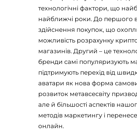
технологічні фактори, що найб
найближчі роки. До першого в
здійснення покупок, що охоп
можливість розрахунку крипто
магазинів. Другий – це технол
бренди самі популяризують ма
підтримують перехід від швидко
аватари як нова форма самов
розвиток метавсесвіту призвод
але й більшості аспектів нашо
методів маркетингу і перенес
онлайн.