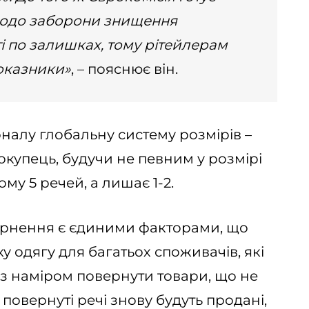
 щодо заборони знищення
ті по залишках, тому рітейлерам
оказники»
, – пояснює він.
налу глобальну систему розмірів –
окупець, будучи не певним у розмірі
му 5 речей, а лишає 1-2.
ернення є єдиними факторами, що
одягу для багатьох споживачів, які
 із наміром повернути товари, що не
 повернуті речі знову будуть продані,