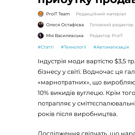
ProIT Team
Редакційний матеріал
Олеся Остафієва
Головний редактор 
Мія Василевська
Редактор ProIT
#Статті
#Технології
#Автоматизація
Індустрія моди вартістю $3,5 т
бізнесу у світі. Водночас ця г
«марнотратних», що виробляют
10% викидів вуглецю. Крім то
потрапляє у сміттєспалювальн
років після виробництва.
Дослідження свідчать, що нар