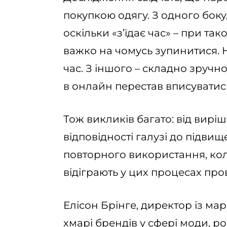
покупкою одягу. З одного боку
оскільки «з’їдає час» – при т
важко на чомусь зупинитися.
час. З іншого – складно зручно
в онлайн перестав вписуватис
Тож викликів багато: від вирі
відповідності галузі до підви
повторного використання, кол
відіграють у цих процесах про
Елісон Брінге, директор із ма
хмарі брендів у сфері моди, р