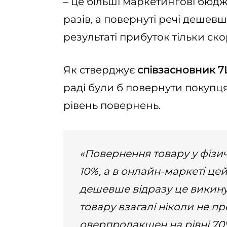
– це більші маркетингові бюд
разів, а повернуті речі дешев
результаті прибуток тільки ско
Як стверджує
співзасновник 7
раді були б повернути покупц
рівень повернень.
«Повернення товару у фізи
10%, а в онлайн-маркеті це
дешевше відразу це викину
товару взагалі ніколи не про
оверпродакшен на рівні 70%