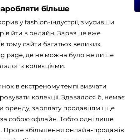
заробляти більше
рив у fashion-індустрії, змусивши
ів йти в онлайн. Зараз це вже
ів тому сайти багатьох великих
ng page, де не можна було не лише
аталог з колекціями.
нок в екстреному темпі вивчати
овувати колекції. Здавалося б, немає
и оренду, зарплату продавцям і ще
е за собою офлайн. Тобто одні лише
н. Проте збільшення онлайн-продажів