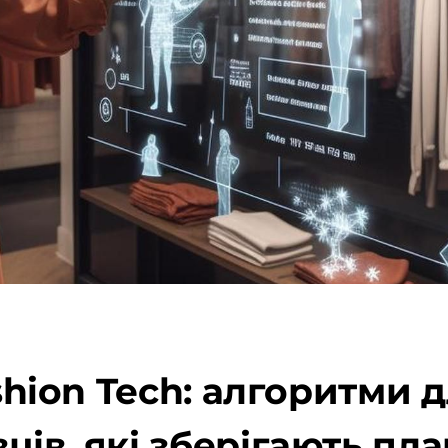
ashion Tech: алгоритми 
ців, які зберігають пла