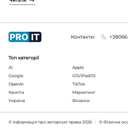
Читати
Контакти:
+38066
Топ категорії
AI
Apple
Google
iOS/iPadOS
OpenAI
TikTok
Крипта
Маркетинг
Україна
Фінанси
© Інформація про авторські права 2026
© Фізична ос