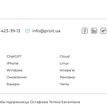
-423-39-13
info@proit.ua
ChatGPT
Cloud
iPhone
Linux
Windows
Інтервʼю
Оновлення
Реклама
Хакери
Чипи
оба-підприємець Остафієва Тетяна Євгеніївна