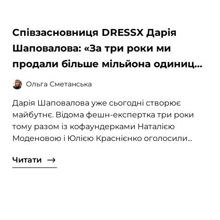
Співзасновниця DRESSX Дарія
Шаповалова: «За три роки ми
продали більше мільйона одиниць
цифрового одягу»
Ольга Сметанська
Дарія Шаповалова уже сьогодні створює
майбутнє. Відома фешн-експертка три роки
тому разом із кофаундерками Наталією
Моденовою і Юлією Краснієнко оголосили...
Читати