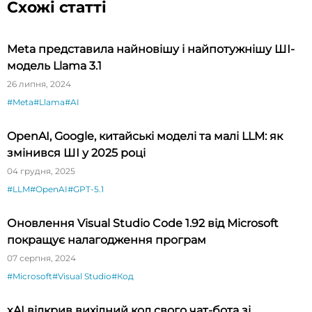
Схожі статті
Meta представила найновішу і найпотужнішу ШІ-
модель Llama 3.1
26 липня, 2024
#Meta
#Llama
#AI
OpenAI, Google, китайські моделі та малі LLM: як
змінився ШІ у 2025 році
04 грудня, 2025
#LLM
#OpenAI
#GPT-5.1
Оновлення Visual Studio Code 1.92 від Microsoft
покращує налагодження програм
07 серпня, 2024
#Microsoft
#Visual Studio
#Код
xAI відкрив вихідний код свого чат-бота зі