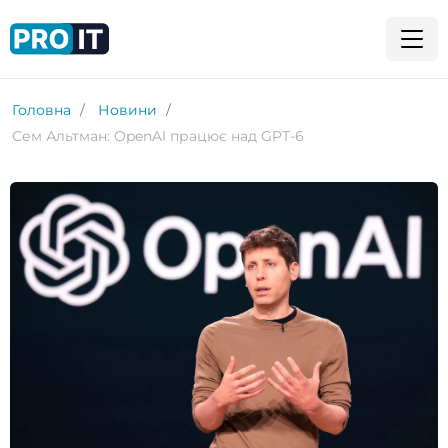
Головна
Новини
Сем Альтман: OpenAI працює над GPT-6