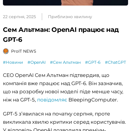
22 серпня, 2025
Приблизно хвилину
Сем Альтман: OpenAI працює над
GPT-6
ProIT NEWS
#Новини
#OpenAI
#Сем Альтман
#GPT-6
#ChatGPT
CEO OpenAI Сем Альтман підтвердив, що
компанія вже працює над GPT-6. Він зазначив,
що на розробку нової моделі піде менше часу,
ніж на GPT-5,
повідомляє
BleepingComputer.
GPT-5 з’явилася на початку серпня, проте
викликала хвилю критики серед користувачів.
У відповідь OpenAI дозволила преміум-