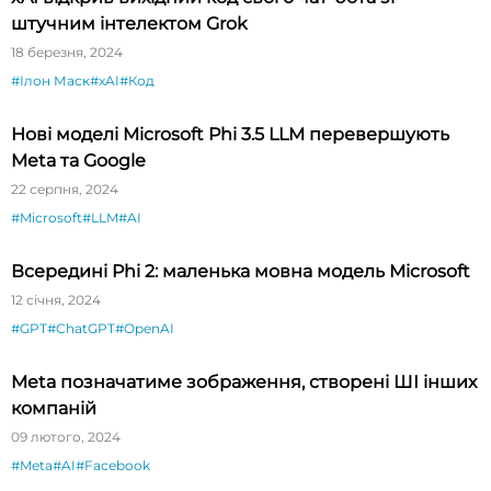
штучним інтелектом Grok
18 березня, 2024
#Ілон Маск
#xAI
#Код
Нові моделі Microsoft Phi 3.5 LLM перевершують
Meta та Google
22 серпня, 2024
#Microsoft
#LLM
#AI
Всередині Phi 2: маленька мовна модель Microsoft
12 січня, 2024
#GPT
#ChatGPT
#OpenAI
Meta позначатиме зображення, створені ШІ інших
компаній
09 лютого, 2024
#Meta
#AI
#Facebook