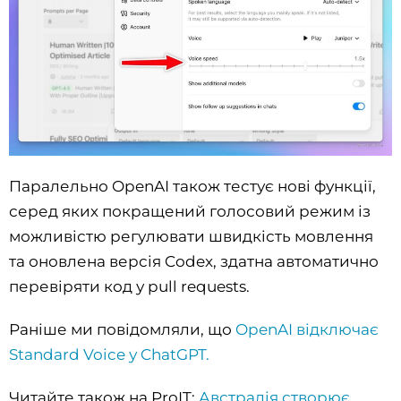
Паралельно OpenAI також тестує нові функції,
серед яких покращений голосовий режим із
можливістю регулювати швидкість мовлення
та оновлена версія Codex, здатна автоматично
перевіряти код у pull requests.
Раніше ми повідомляли, що
OpenAI відключає
Standard Voice у ChatGPT.
Читайте також на ProIT:
Австралія створює