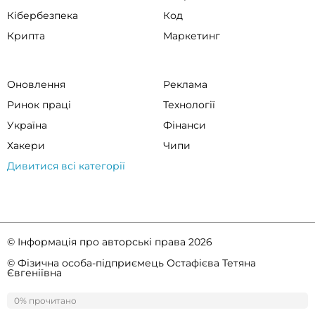
Кібербезпека
Код
Крипта
Маркетинг
Оновлення
Реклама
Ринок праці
Технології
Україна
Фінанси
Хакери
Чипи
Дивитися всі категорії
© Інформація про авторські права 2026
© Фізична особа-підприємець Остафієва Тетяна
Євгеніївна
Правила спільноти
Політика конфіденційності
0% прочитано
0%