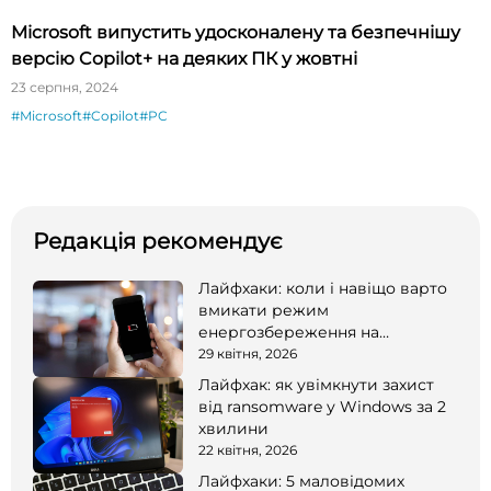
Microsoft випустить удосконалену та безпечнішу
версію Copilot+ на деяких ПК у жовтні
23 серпня, 2024
#Microsoft
#Copilot
#PC
Редакція рекомендує
Лайфхаки: коли і навіщо варто
вмикати режим
енергозбереження на
смартфоні
29 квітня, 2026
Лайфхак: як увімкнути захист
від ransomware у Windows за 2
хвилини
22 квітня, 2026
Лайфхаки: 5 маловідомих