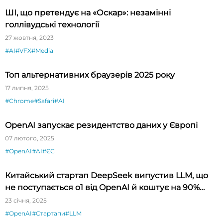
ШІ, що претендує на «Оскар»: незамінні
голлівудські технології
27 жовтня, 2023
#AI
#VFX
#Media
Топ альтернативних браузерів 2025 року
17 липня, 2025
#Chrome
#Safari
#AI
OpenAI запускає резидентство даних у Європі
07 лютого, 2025
#OpenAI
#AI
#ЄС
Китайський стартап DeepSeek випустив LLM, що
не поступається o1 від OpenAI й коштує на 90%
дешевше
23 січня, 2025
#OpenAI
#Стартапи
#LLM