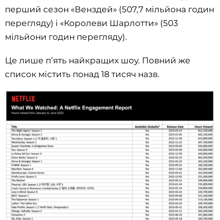
перший сезон «Венздей» (507,7 мільйона годин
перегляду) і «Королеви Шарлотти» (503
мільйони годин перегляду).
Це лише п’ять найкращих шоу. Повний же
список містить понад 18 тисяч назв.