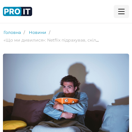
Головна
Новини
«Що ми дивилися»: Netflix підрахував, скільки годин витрачено на перегляд «Нічного агента» та «Венздей»