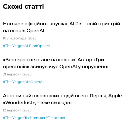
Схожі статті
Humane офіційно запускає AI Pin – свій пристрій
на основі OpenAI
10 листопада, 2023
#The Verge
#AI Pin
#OpenAI
«Вестерос не стане на коліна». Автор «Гри
престолів» звинувачує OpenAI у порушенні
авторських прав
21 вересня, 2023
#The Verge
#AI
#OpenAI
Анонси найголовніших подій осені. Перша, Apple
«Wonderlust», – вже сьогодні
12 вересня, 2023
#The Verge
#Techtember
#Techtober