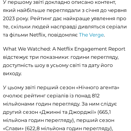
У першому звіті докладно описано контент,
який найбільше переглядали з січня до червня
2023 року. Рейтинг дає найкраще уявлення про
те, скільки людей насправді дивляться серіали
та фільми Netflix, повідомляє
The Verge
.
What We Watched: A Netflix Engagement Report
відстежує три показники: години перегляду,
доступність шоу в усьому світі та дату його
виходу.
У цьому звіті перший сезон «Нічного агента»
очолює рейтинг серіалів із понад 812
мільйонами годин перегляду. За ним слідує
другий сезон «Джинні та Джорджії» (665,1
мільйона годин перегляду), перший сезон
«Слави» (622,8 мільйона годин перегляду),