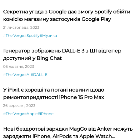
Секретна угода з Google дає змогу Spotify обійти
комісію магазину застосунків Google Play
21 листопада, 2023
#The Verge
#Spotify
#Музика
Генератор зображень DALL-E 3 з ШІ відтепер
доступний у Bing Chat
05 жовтня, 2023
#The Verge
#AI
#DALL-E
У iFixit є хороші та погані новини щодо
ремонтопридатності iPhone 15 Pro Max
26 вересня, 2023
#The Verge
#Apple
#iPhone
Нові бездротові зарядки MagGo від Anker можуть
заряджати iPhone, AirPods та Apple Watch