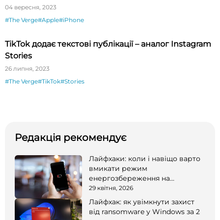
одночасно
04 вересня, 2023
#The Verge
#Apple
#iPhone
TikTok додає текстові публікації – аналог Instagram
Stories
26 липня, 2023
#The Verge
#TikTok
#Stories
Редакція рекомендує
Лайфхаки: коли і навіщо варто
вмикати режим
енергозбереження на
смартфоні
29 квітня, 2026
Лайфхак: як увімкнути захист
від ransomware у Windows за 2