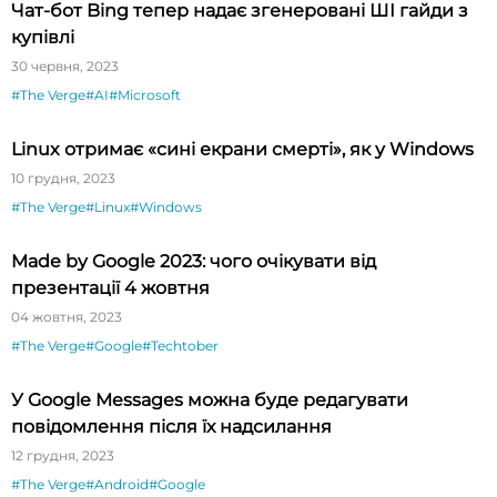
Чат-бот Bing тепер надає згенеровані ШІ гайди з
купівлі
30 червня, 2023
#The Verge
#AI
#Microsoft
Linux отримає «сині екрани смерті», як у Windows
10 грудня, 2023
#The Verge
#Linux
#Windows
Made by Google 2023: чого очікувати від
презентації 4 жовтня
04 жовтня, 2023
#The Verge
#Google
#Techtober
У Google Messages можна буде редагувати
повідомлення після їх надсилання
12 грудня, 2023
#The Verge
#Android
#Google