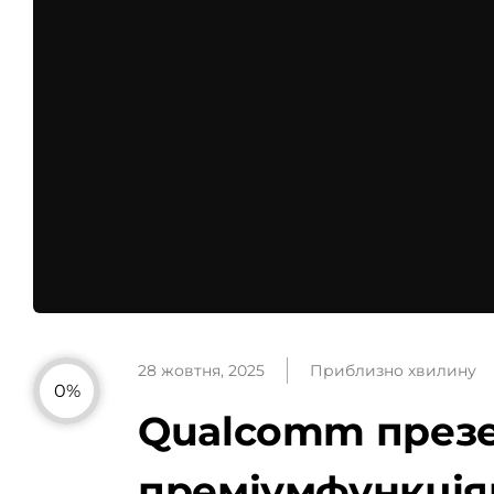
28 жовтня, 2025
Приблизно хвилину
0%
Qualcomm презен
преміумфункція