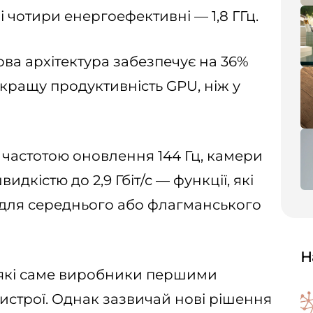
 і чотири енергоефективні — 1,8 ГГц.
ва архітектура забезпечує на 36%
кращу продуктивність GPU, ніж у
 частотою оновлення 144 Гц, камери
видкістю до 2,9 Гбіт/с — функції, які
 для середнього або флагманського
Н
які саме виробники першими
ристрої. Однак зазвичай нові рішення