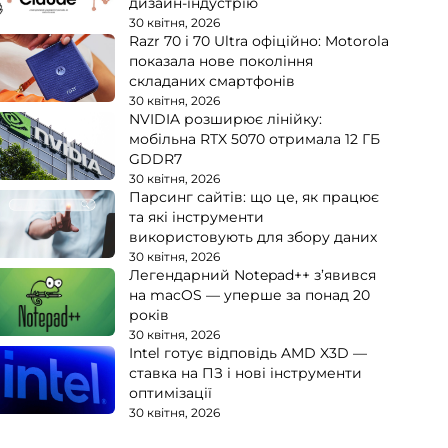
дизайн-індустрію
30 квітня, 2026
Razr 70 і 70 Ultra офіційно: Motorola
показала нове покоління
складаних смартфонів
30 квітня, 2026
NVIDIA розширює лінійку:
мобільна RTX 5070 отримала 12 ГБ
GDDR7
30 квітня, 2026
Парсинг сайтів: що це, як працює
та які інструменти
використовують для збору даних
30 квітня, 2026
Легендарний Notepad++ з’явився
на macOS — уперше за понад 20
років
30 квітня, 2026
Intel готує відповідь AMD X3D —
ставка на ПЗ і нові інструменти
оптимізації
30 квітня, 2026