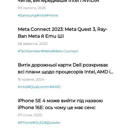
чипів, випередивши Intel і NVIDIA
09 лютого, 2025
#Samsung
#Intel
#Чипи
Meta Connect 2023: Meta Quest 3, Ray-
Ban Meta й Emu Ші
28 вересня, 2023
#Techtember
#Meta
#Meta Connect
Витік дорожньої карти Dell розкриває
всі плани щодо процесорів Intel, AMD і
Qualcomm
16 травня, 2024
#Intel
#Qualcomm
#AMD
iPhone SE 4 може вийти під назвою
iPhone 16E: ось чому це має сенс
07 січня, 2025
#iPhone
#OLED
#Дизайн