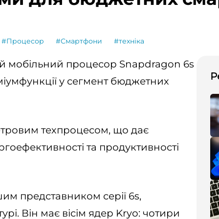
#Процесор
#Смартфони
#техніка
й мобільний процесор Snapdragon 6s
Р
міумфункції у сегмент бюджетних
тровим техпроцесом, що дає
ргоефективності та продуктивності
им представником серії 6s,
рі. Він має вісім ядер Kryo: чотири