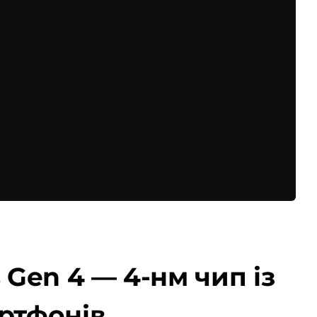
Gen 4 — 4-нм чип із
ртфонів