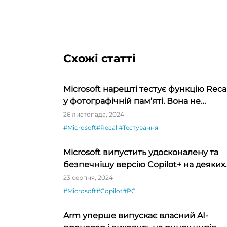
Схожі статті
Microsoft нарешті тестує функцію Recal
у фотографічній пам’яті. Вона не
ідеальна
26 листопада, 2024
#Microsoft
#Recall
#Тестування
Microsoft випустить удосконалену та
безпечнішу версію Copilot+ на деяких
ПК у жовтні
23 серпня, 2024
#Microsoft
#Copilot
#PC
Arm уперше випускає власний AI-