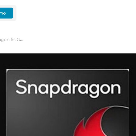
ттю
Qualcomm презентувала Snapdragon 6s Gen 4 — 4-нм чип із преміумфункціями для бюджетних смартфонів