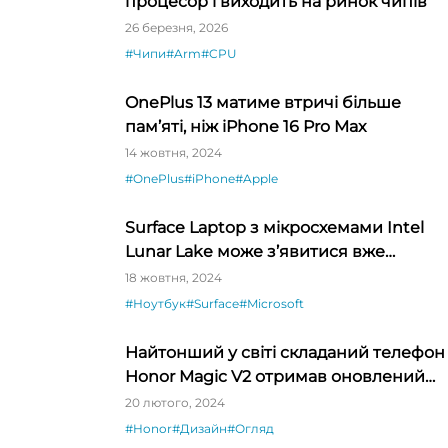
процесор і виходить на ринок чипів
26 березня, 2026
#Чипи
#Arm
#CPU
OnePlus 13 матиме втричі більше
пам’яті, ніж iPhone 16 Pro Max
14 жовтня, 2024
#OnePlus
#iPhone
#Apple
Surface Laptop з мікросхемами Intel
Lunar Lake може з’явитися вже
наступного року
18 жовтня, 2024
#Ноутбук
#Surface
#Microsoft
Найтонший у світі складаний телефон
Honor Magic V2 отримав оновлений
дизайн у стилі Porsche – огляд
20 лютого, 2024
#Honor
#Дизайн
#Огляд