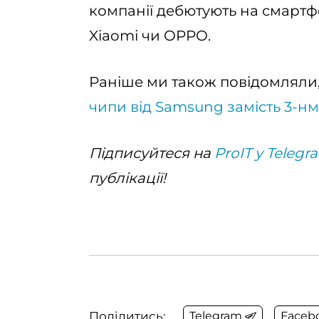
компанії дебютують на смартф
Xiaomi чи OPPO.
Раніше ми також повідомляли
чипи від Samsung замість 3-н
Підписуйтеся на
ProIT у Telegr
публікації!
Поділитись:
Telegram
Faceb