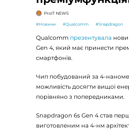
ProIT NEWS
#Новини
#Qualcomm
#Snapdragon
Qualcomm
презентувала
нови
Gen 4, який має принести пре
смартфонів.
Чип побудований за 4-наноме
можливість досягти вищої ене
порівняно з попередниками.
Snapdragon 6s Gen 4 став перш
виготовленим на 4-нм архітекту