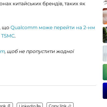
онах китайських брендів, таких як
, що
Qualcomm може перейти на 2-нм
м TSMC
.
am
, щоб не пропустити жодної
Copy link
ook
LinkedIn