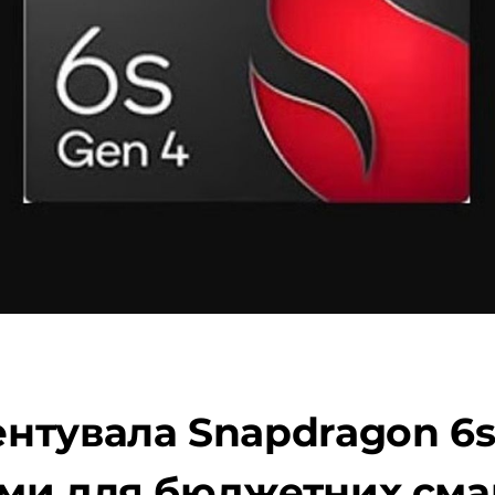
тувала Snapdragon 6s 
ми для бюджетних сма