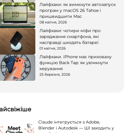
Лайфхаки: як вимкнути автозапуск
програм у macOS 26 Tahoe і
пришвидшити Mac
08 квітня, 2026
Лайфхаки: чотири міфи про
заряджання смартфона, які
насправді шкодять батареї
01 квітня, 2026
Лайфхаки. iPhone має приховану
функцію Back Tap: як увімкнути
керування
25 березня, 2026
айсвіжіше
Claude інтегрується з Adobe,
Blender і Autodesk — ШІ заходить у