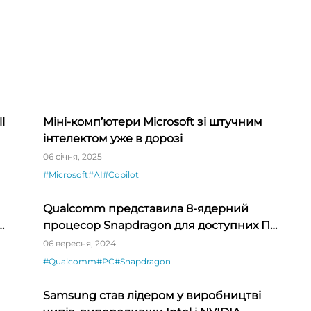
l
Міні-комп’ютери Microsoft зі штучним
інтелектом уже в дорозі
06 січня, 2025
#Microsoft
#AI
#Copilot
Qualcomm представила 8-ядерний
процесор Snapdragon для доступних ПК
з ШІ
06 вересня, 2024
#Qualcomm
#PC
#Snapdragon
Samsung став лідером у виробництві