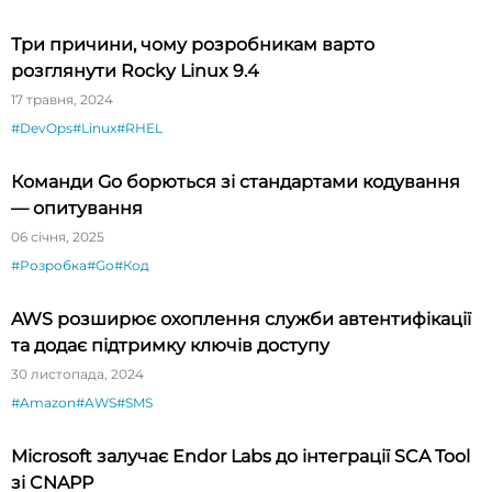
Три причини, чому розробникам варто
розглянути Rocky Linux 9.4
17 травня, 2024
#DevOps
#Linux
#RHEL
Команди Go борються зі стандартами кодування
— опитування
06 січня, 2025
#Розробка
#Go
#Код
AWS розширює охоплення служби автентифікації
та додає підтримку ключів доступу
30 листопада, 2024
#Amazon
#AWS
#SMS
Microsoft залучає Endor Labs до інтеграції SCA Tool
зі CNAPP