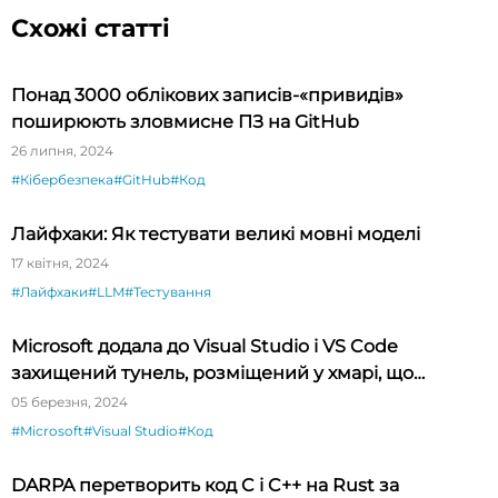
Схожі статті
Понад 3000 облікових записів-«привидів»
поширюють зловмисне ПЗ на GitHub
26 липня, 2024
#Кібербезпека
#GitHub
#Код
Лайфхаки: Як тестувати великі мовні моделі
17 квітня, 2024
#Лайфхаки
#LLM
#Тестування
Microsoft додала до Visual Studio і VS Code
захищений тунель, розміщений у хмарі, що
спрощує тестування API
05 березня, 2024
#Microsoft
#Visual Studio
#Код
DARPA перетворить код C і C++ на Rust за