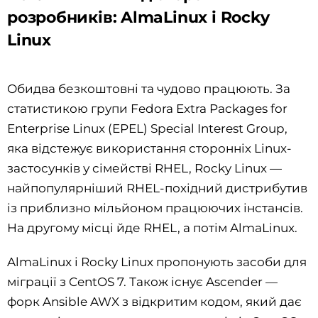
розробників: AlmaLinux і Rocky
Linux
Обидва безкоштовні та чудово працюють. За
статистикою групи Fedora Extra Packages for
Enterprise Linux (EPEL) Special Interest Group,
яка відстежує використання сторонніх Linux-
застосунків у сімействі RHEL, Rocky Linux —
найпопулярніший RHEL-похідний дистрибутив
із приблизно мільйоном працюючих інстансів.
На другому місці йде RHEL, а потім AlmaLinux.
AlmaLinux і Rocky Linux пропонують засоби для
міграції з CentOS 7. Також існує Ascender —
форк Ansible AWX з відкритим кодом, який дає