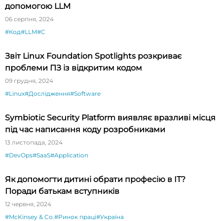
допомогою LLM
06 серпня, 2024
#Код
#LLM
#C
Звіт Linux Foundation Spotlights розкриває
проблеми ПЗ із відкритим кодом
09 грудня, 2024
#Linux
#Дослідження
#Software
Symbiotic Security Platform виявляє вразливі місця
під час написання коду розробниками
13 листопада, 2024
#DevOps
#SaaS
#Application
Як допомогти дитині обрати професію в ІТ?
Поради батькам вступників
12 червня, 2024
#McKinsey & Co.
#Ринок праці
#Україна