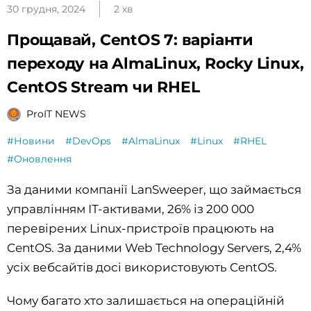
30 грудня, 2024
2 хв
Прощавай, CentOS 7: варіанти
переходу на AlmaLinux, Rocky Linux,
CentOS Stream чи RHEL
ProIT NEWS
#Новини
#DevOps
#AlmaLinux
#Linux
#RHEL
#Оновлення
За даними компанії LanSweeper, що займається
управлінням ІТ-активами, 26% із 200 000
перевірених Linux-пристроїв працюють на
CentOS. За даними Web Technology Servers, 2,4%
усіх вебсайтів досі використовують CentOS.
Чому багато хто залишається на операційній