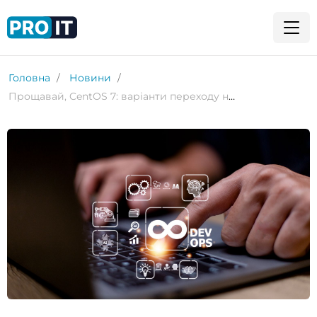
Головна
Новини
Прощавай, CentOS 7: варіанти переходу на AlmaLinux, Rocky Linux, CentOS Stream чи RHEL