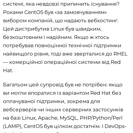
системі, яка невдовзі припинить існування?
Роками CentOS був «за замовчуванням»
вибором компаній, що надають вебхостинг.
Цей дистрибутив Linux був швидким,
безкоштовним і надійним. Якщо ж хтось
потребував повноцінної технічної підтримки
найвищого рівня, тоді вже зверталися до RHEL
— комерційної операційної системи від Red
Hat.
Багатьом цей супровід був не потрібен: якщо
ви могли впоратися із варіантом Red Hat без
оплачуваної підтримки, зокрема для
вебсерверів чи інших серверних застосунків
на базі Linux, Apache, MySQL, PHP/Python/Perl
(LAMP), CentOS був цілком достатнім. І DevOps-