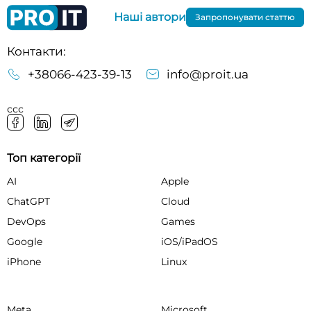
Наші автори
Запропонувати статтю
Контакти:
+38066-423-39-13
info@proit.ua
ссс
Топ категорії
AI
Apple
ChatGPT
Cloud
DevOps
Games
Google
iOS/iPadOS
iPhone
Linux
Meta
Microsoft