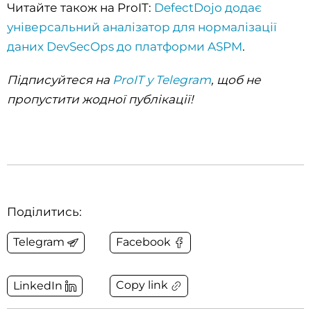
Читайте також на ProIT:
DefectDojo додає
універсальний аналізатор для нормалізації
даних DevSecOps до платформи ASPM
.
Підписуйтеся на
ProIT у Telegram
, щоб не
пропустити жодної публікації!
Поділитись:
Telegram
Facebook
Copy link
LinkedIn