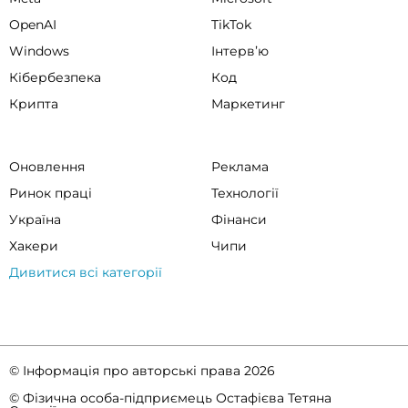
OpenAI
TikTok
Windows
Інтервʼю
Кібербезпека
Код
Крипта
Маркетинг
Оновлення
Реклама
Ринок праці
Технології
Україна
Фінанси
Хакери
Чипи
Дивитися всі категорії
© Інформація про авторські права 2026
© Фізична особа-підприємець Остафієва Тетяна