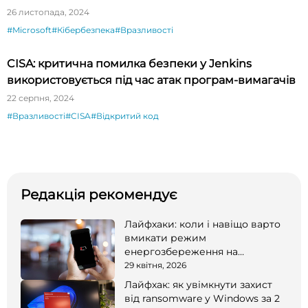
26 листопада, 2024
#Microsoft
#Кібербезпека
#Вразливості
CISA: критична помилка безпеки у Jenkins
використовується під час атак програм-вимагачів
22 серпня, 2024
#Вразливості
#CISA
#Відкритий код
Редакція рекомендує
Лайфхаки: коли і навіщо варто
вмикати режим
енергозбереження на
смартфоні
29 квітня, 2026
Лайфхак: як увімкнути захист
від ransomware у Windows за 2