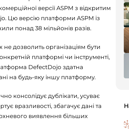
комерційної версії ASPM з відкритим
ojo. Цю версію платформи ASPM із
или понад 38 мільйонів разів.
х не дозволить організаціям бути
онкретній платформі чи інструменті,
латформа DefectDojo здатна
ні на будь-яку іншу платформу.
чно консолідує дублікати, усуває
тує вразливості, збагачує дані та
Н
ерхневого виявлення більших