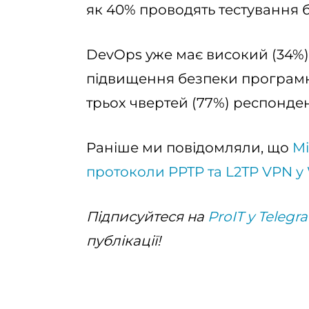
як 40% проводять тестування 
DevOps уже має високий (34%)
підвищення безпеки програмн
трьох чвертей (77%) респонден
Раніше ми повідомляли, що
Mi
протоколи PPTP та L2TP VPN у
Підписуйтеся на
ProIT у Telegr
публікації!