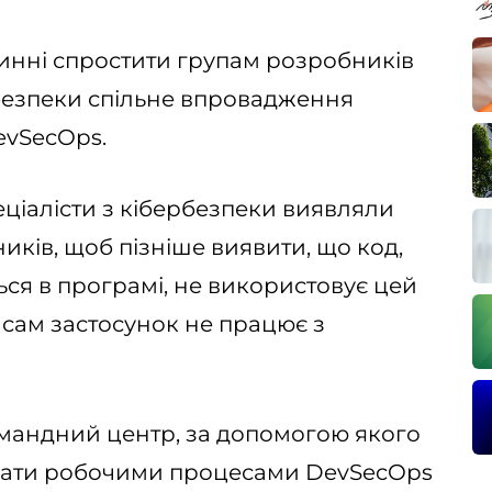
инні спростити групам розробників
рбезпеки спільне впровадження
evSecOps.
еціалісти з кібербезпеки виявляли
ків, щоб пізніше виявити, що код,
ся в програмі, не використовує цей
 сам застосунок не працює з
мандний центр, за допомогою якого
вати робочими процесами DevSecOps