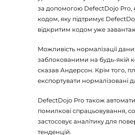
за допомогою DefectDojo Pro, 
кодом, яку підтримує DefectD
відкритим кодом уже завантаж
Можливість нормалізації дани
заблокованими на будь-якій к
сказав Андерсон. Крім того, п
експортувати нормалізовані да
DefectDojo Pro також автомати
помилкові спрацьовування, сор
застосовує аналітику для пов
тенденцій.