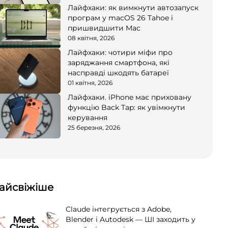
Лайфхаки: як вимкнути автозапуск
програм у macOS 26 Tahoe і
пришвидшити Mac
08 квітня, 2026
Лайфхаки: чотири міфи про
заряджання смартфона, які
насправді шкодять батареї
01 квітня, 2026
Лайфхаки. iPhone має приховану
функцію Back Tap: як увімкнути
керування
25 березня, 2026
айсвіжіше
Claude інтегрується з Adobe,
Blender і Autodesk — ШІ заходить у