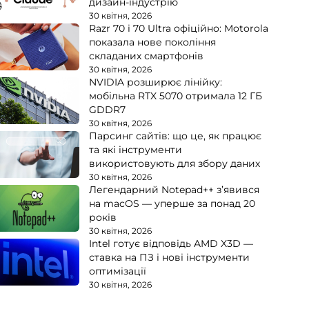
дизайн-індустрію
30 квітня, 2026
Razr 70 і 70 Ultra офіційно: Motorola
показала нове покоління
складаних смартфонів
30 квітня, 2026
NVIDIA розширює лінійку:
мобільна RTX 5070 отримала 12 ГБ
GDDR7
30 квітня, 2026
Парсинг сайтів: що це, як працює
та які інструменти
використовують для збору даних
30 квітня, 2026
Легендарний Notepad++ з’явився
на macOS — уперше за понад 20
років
30 квітня, 2026
Intel готує відповідь AMD X3D —
ставка на ПЗ і нові інструменти
оптимізації
30 квітня, 2026