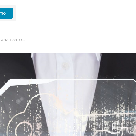
ттю
DefectDojo додає універсальний аналізатор для нормалізації даних DevSecOps до платформи ASPM