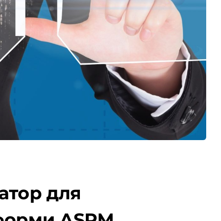
атор для
тформи ASPM