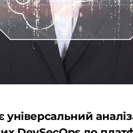
є універсальний аналіз
аних DevSecOps до пла