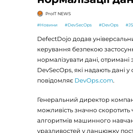
ProIT NEWS
#Новини
#DevSecOps
#DevOps
#J
DefectDojo додав універсальн
керування безпекою застосунк
нормалізувати дані, отримані 
DevSecOps, які надають дані у
повідомляє
DevOps.com
.
Генеральний директор компані
можливість значно скоротить 
алгоритмів машинного навчан
уразливостей у ланцюжку пос