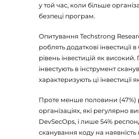
у той час, коли більше органі
безпеці програм.
Опитування Techstrong Resear
роблять додаткові інвестиції в
рівень інвестицій як високий
інвестують в інструмент скану
характеризують ці інвестиції як
Проте менше половини (47%) 
організаціях, які регулярно 
DevSecOps, і лише 54% респон
сканування коду на наявність 