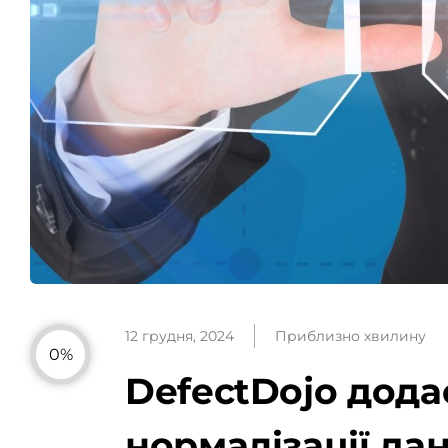
12 грудня, 2024
Приблизно хвилину
0%
DefectDojo дода
нормалізації д