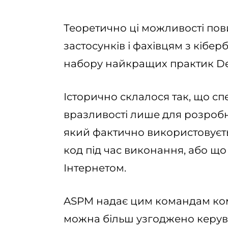
Теоретично ці можливості пов
застосунків і фахівцям з кібе
набору найкращих практик D
Історично склалося так, що сп
вразливості лише для розробни
який фактично використовуєть
код під час виконання, або що
Інтернетом.
ASPM надає цим командам ко
можна більш узгоджено керу