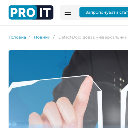
Запропонувати ста
Головна
Новини