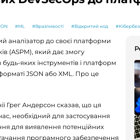
SON
#ML
#Вразливості
#Відкритий код
#Кібербез
ий аналізатор до своєї платформи
Р
ів (ASPM), який дає змогу
з будь-яких інструментів і платформ
 форматі JSON або XML. Про це
ї Грег Андерсон сказав, що ця
час, необхідний для застосування
ня для виявлення потенційних
тачання програмного забезпечення