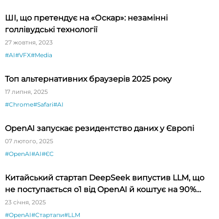
ШІ, що претендує на «Оскар»: незамінні
голлівудські технології
27 жовтня, 2023
#AI
#VFX
#Media
Топ альтернативних браузерів 2025 року
17 липня, 2025
#Chrome
#Safari
#AI
OpenAI запускає резидентство даних у Європі
07 лютого, 2025
#OpenAI
#AI
#ЄС
Китайський стартап DeepSeek випустив LLM, що
не поступається o1 від OpenAI й коштує на 90%
дешевше
23 січня, 2025
#OpenAI
#Стартапи
#LLM