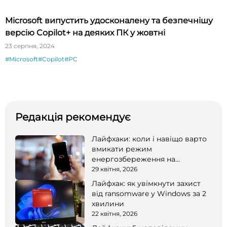
Microsoft випустить удосконалену та безпечнішу
версію Copilot+ на деяких ПК у жовтні
23 серпня, 2024
#Microsoft
#Copilot
#PC
Редакція рекомендує
Лайфхаки: коли і навіщо варто
вмикати режим
енергозбереження на
смартфоні
29 квітня, 2026
Лайфхак: як увімкнути захист
від ransomware у Windows за 2
хвилини
22 квітня, 2026