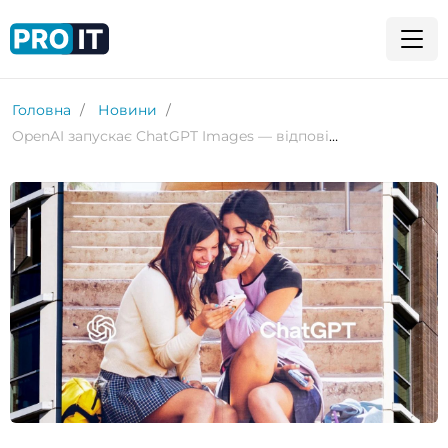
Головна
Новини
OpenAI запускає ChatGPT Images — відповідь Nano Banana від Google