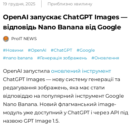
19 грудня, 2025
Приблизно хвилину
OpenAI запускає ChatGPT Images —
відповідь Nano Banana від Google
ProIT NEWS
#Новини
#OpenAI
#ChatGPT
#Google
#nano banana
#Генерація зображень
#Оновлення
OpenAI запустила
оновлений інструмент
ChatGPT Images — нову систему генерації та
редагування зображень, яка має стати
відповіддю на популярний інструмент Google
Nano Banana. Новий флагманський image-
модуль уже доступний у ChatGPT і через API під
назвою GPT Image 1.5.