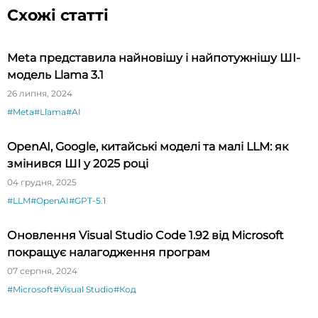
Схожі статті
Meta представила найновішу і найпотужнішу ШІ-
модель Llama 3.1
26 липня, 2024
#Meta
#Llama
#AI
OpenAI, Google, китайські моделі та малі LLM: як
змінився ШІ у 2025 році
04 грудня, 2025
#LLM
#OpenAI
#GPT-5.1
Оновлення Visual Studio Code 1.92 від Microsoft
покращує налагодження програм
07 серпня, 2024
#Microsoft
#Visual Studio
#Код