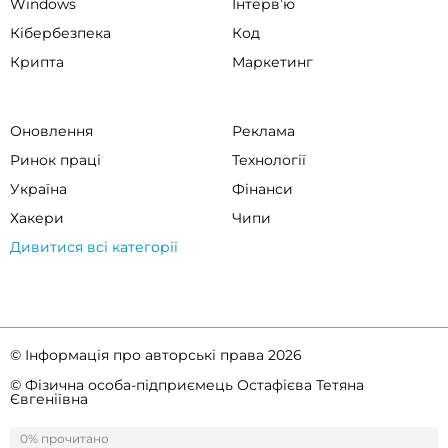
Windows
Інтервʼю
Кібербезпека
Код
Крипта
Маркетинг
Оновлення
Реклама
Ринок праці
Технології
Україна
Фінанси
Хакери
Чипи
Дивитися всі категорії
© Інформація про авторські права 2026
© Фізична особа-підприємець Остафієва Тетяна
Євгеніївна
Правила спільноти
Політика конфіденційності
0% прочитано
0%