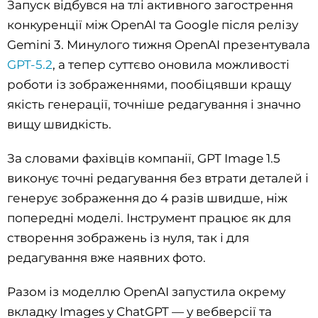
Запуск відбувся на тлі активного загострення
конкуренції між OpenAI та Google після релізу
Gemini 3. Минулого тижня OpenAI презентувала
GPT-5.2
, а тепер суттєво оновила можливості
роботи із зображеннями, пообіцявши кращу
якість генерації, точніше редагування і значно
вищу швидкість.
За словами фахівців компанії, GPT Image 1.5
виконує точні редагування без втрати деталей і
генерує зображення до 4 разів швидше, ніж
попередні моделі. Інструмент працює як для
створення зображень із нуля, так і для
редагування вже наявних фото.
Разом із моделлю OpenAI запустила окрему
вкладку Images у ChatGPT — у вебверсії та