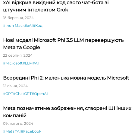
xAI відкрив вихідний код свого чат-бота зі
штучним інтелектом Grok
18 березня, 2024
#Ілон Маск
#xAI
#Код
Нові моделі Microsoft Phi 3.5 LLM перевершують
Meta та Google
22 серпня, 2024
#Microsoft
#LLM
#AI
Всередині Phi 2: маленька мовна модель Microsoft
12 січня, 2024
#GPT
#ChatGPT
#OpenAI
Meta позначатиме зображення, створені ШІ інших
компаній
09 лютого, 2024
#Meta
#AI
#Facebook