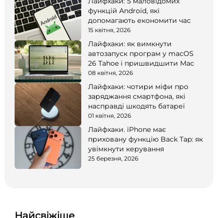
Лайфхаки: 5 маловідомих
функцій Android, які
допомагають економити час
15 квітня, 2026
Лайфхаки: як вимкнути
автозапуск програм у macOS
26 Tahoe і пришвидшити Mac
08 квітня, 2026
Лайфхаки: чотири міфи про
заряджання смартфона, які
насправді шкодять батареї
01 квітня, 2026
Лайфхаки. iPhone має
приховану функцію Back Tap: як
увімкнути керування
25 березня, 2026
Найсвіжіше