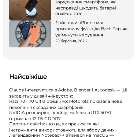
заряджання смартфона, які
насправді шкодять батареї
01 квітня, 2026
Лайфхаки. iPhone має
приховану функцію Back Tap: як
увімкнути керування
25 березня, 2026
Найсвіжіше
Claude інтегрується з Adobe, Blender і Autodesk — ШІ
заходить у дизайн-індустрію
Razr 70 і 70 Ultra офіційно: Motorola показала нове
покоління складаних смартфонів
NVIDIA розширює лінійку: мобільна RTX 5070
отримала 12 ГБ GDDR7
Парсинг сайтів: що це, як працює та які
інструменти використовують для збору даних
Легендарний Notepad++ з’явився на macOS —