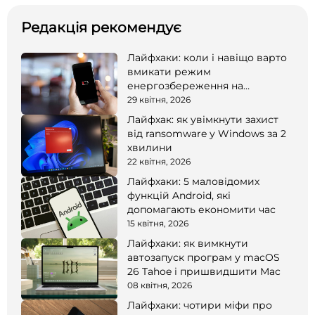
Редакція рекомендує
Лайфхаки: коли і навіщо варто
вмикати режим
енергозбереження на
смартфоні
29 квітня, 2026
Лайфхак: як увімкнути захист
від ransomware у Windows за 2
хвилини
22 квітня, 2026
Лайфхаки: 5 маловідомих
функцій Android, які
допомагають економити час
15 квітня, 2026
Лайфхаки: як вимкнути
автозапуск програм у macOS
26 Tahoe і пришвидшити Mac
08 квітня, 2026
Лайфхаки: чотири міфи про