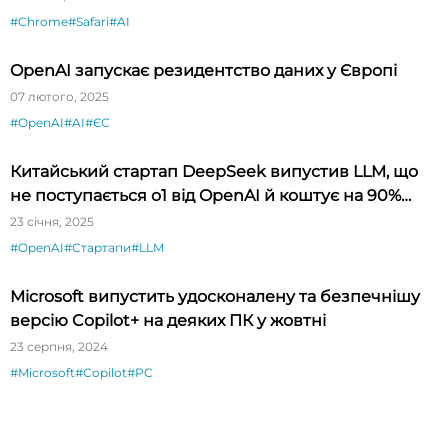
#Chrome
#Safari
#AI
OpenAI запускає резидентство даних у Європі
07 лютого, 2025
#OpenAI
#AI
#ЄС
Китайський стартап DeepSeek випустив LLM, що
не поступається o1 від OpenAI й коштує на 90%
дешевше
23 січня, 2025
#OpenAI
#Стартапи
#LLM
Microsoft випустить удосконалену та безпечнішу
версію Copilot+ на деяких ПК у жовтні
23 серпня, 2024
#Microsoft
#Copilot
#PC