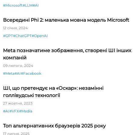
#Microsoft
#LLM
#AI
Всередині Phi 2: маленька мовна модель Microsoft
12 січня, 2024
#GPT
#ChatGPT
#OpenAI
Meta позначатиме зображення, створені ШІ інших
компаній
09 лютого, 2024
#Meta
#AI
#Facebook
ШІ, що претендує на «Оскар»: незамінні
голлівудські технології
27 жовтня, 2023
#AI
#VFX
#Media
Топ альтернативних браузерів 2025 року
17 липня, 2025