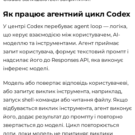
Як працює агентний цикл Codex
У центрі Codex перебуває agent loop — логіка,
що керує взаємодією між користувачем, AI-
моделлю та інструментами. Агент приймає
запит користувача, формує текстовий промпт і
надсилає його до Responses API, яка виконує
інференс моделі.
Модель або повертає відповідь користувачеві,
або запитує виклик інструмента, наприклад,
запуск shell-команди або читання файлу. Якщо
відбувається виклик інструмента, агент виконує
його, додає результат до промпту і повторно
звертається до моделі. Цикл повторюється
доти, доки модель не припиняє виклики