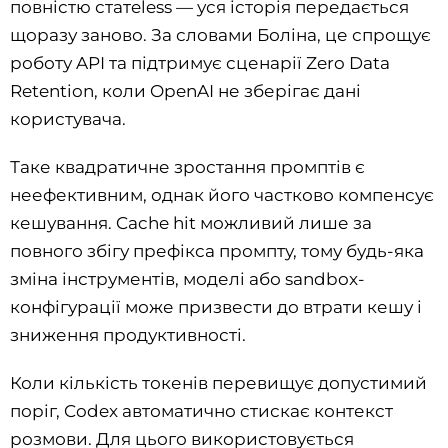
повністю статeless — уся історія передається
щоразу заново. За словами Боліна, це спрощує
роботу API та підтримує сценарії Zero Data
Retention, коли OpenAI не зберігає дані
користувача.
Таке квадратичне зростання промптів є
неефективним, однак його частково компенсує
кешування. Cache hit можливий лише за
повного збігу префікса промпту, тому будь-яка
зміна інструментів, моделі або sandbox-
конфігурації може призвести до втрати кешу і
зниження продуктивності.
Коли кількість токенів перевищує допустимий
поріг, Codex автоматично стискає контекст
розмови. Для цього використовується