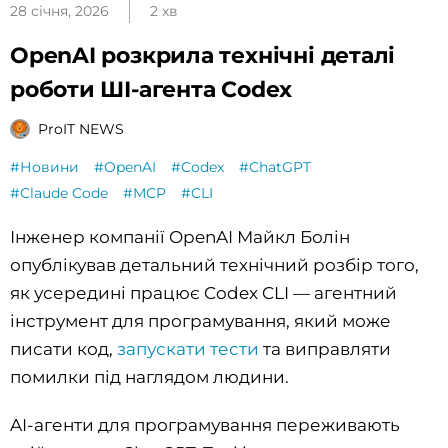
28 січня, 2026
2 хв
OpenAI розкрила технічні деталі
роботи ШІ-агента Codex
ProIT NEWS
#Новини
#OpenAI
#Codex
#ChatGPT
#Claude Code
#MCP
#CLI
Інженер компанії OpenAI Майкл Болін
опублікував детальний технічний розбір того,
як усередині працює Codex CLI — агентний
інструмент для програмування, який може
писати код,
запускати тести
та виправляти
помилки під наглядом людини.
AI-агенти для програмування переживають