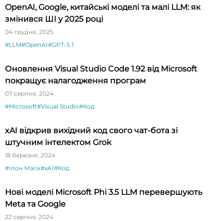
OpenAI, Google, китайські моделі та малі LLM: як
змінився ШІ у 2025 році
04 грудня, 2025
#LLM
#OpenAI
#GPT-5.1
Оновлення Visual Studio Code 1.92 від Microsoft
покращує налагодження програм
07 серпня, 2024
#Microsoft
#Visual Studio
#Код
xAI відкрив вихідний код свого чат-бота зі
штучним інтелектом Grok
18 березня, 2024
#Ілон Маск
#xAI
#Код
Нові моделі Microsoft Phi 3.5 LLM перевершують
Meta та Google
22 серпня, 2024