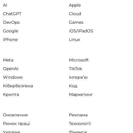
AI
Apple
ChatGPT
Cloud
DevOps
Games
Google
iOS/iPadOS
iPhone
Linux
Meta
Microsoft
OpenAI
TikTok
Windows
Інтервʼю
Кібербезпека
Код
Крипта
Маркетинг
Оновлення
Реклама
Ринок праці
Технології
Україна
Фінанси