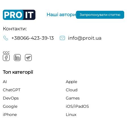
Наші автори
Запропонувати статтю
Контакти:
+38066-423-39-13
info@proit.ua
ссс
Топ категорії
AI
Apple
ChatGPT
Cloud
DevOps
Games
Google
iOS/iPadOS
iPhone
Linux