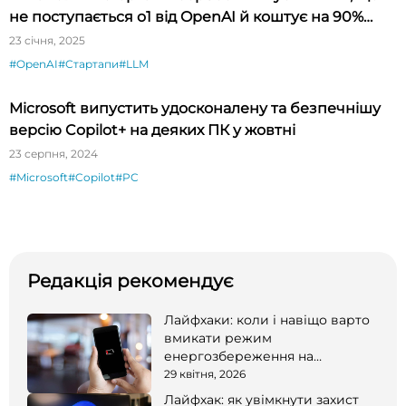
не поступається o1 від OpenAI й коштує на 90%
дешевше
23 січня, 2025
#OpenAI
#Стартапи
#LLM
Microsoft випустить удосконалену та безпечнішу
версію Copilot+ на деяких ПК у жовтні
23 серпня, 2024
#Microsoft
#Copilot
#PC
Редакція рекомендує
Лайфхаки: коли і навіщо варто
вмикати режим
енергозбереження на
смартфоні
29 квітня, 2026
Лайфхак: як увімкнути захист