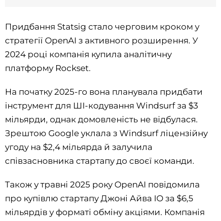
Придбання Statsig стало черговим кроком у
стратегії OpenAI з активного розширення. У
2024 році компанія купила аналітичну
платформу Rockset.
На початку 2025-го вона планувала придбати
інструмент для ШІ-кодування Windsurf за $3
мільярди, однак домовленість не відбулася.
Зрештою Google уклала з Windsurf ліцензійну
угоду на $2,4 мільярда й залучила
співзасновника стартапу до своєї команди.
Також у травні 2025 року OpenAI повідомила
про купівлю стартапу Джоні Айва IO за $6,5
мільярдів у форматі обміну акціями. Компанія