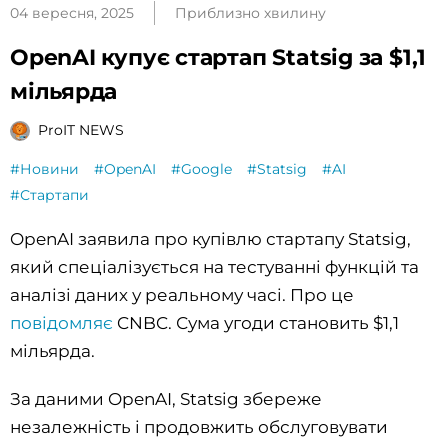
04 вересня, 2025
Приблизно хвилину
OpenAI купує стартап Statsig за $1,1
мільярда
ProIT NEWS
#Новини
#OpenAI
#Google
#Statsig
#AI
#Стартапи
OpenAI заявила про купівлю стартапу Statsig,
який спеціалізується на тестуванні функцій та
аналізі даних у реальному часі. Про це
повідомляє
CNBC. Сума угоди становить $1,1
мільярда.
За даними OpenAI, Statsig збереже
незалежність і продовжить обслуговувати