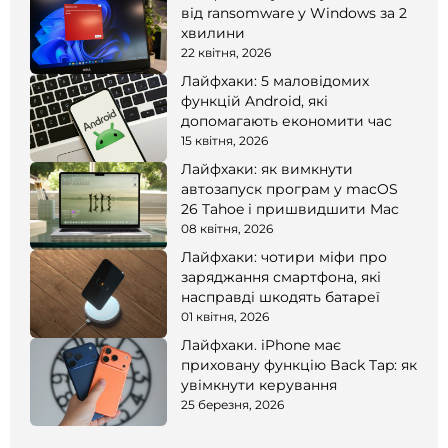
від ransomware у Windows за 2
хвилини
22 квітня, 2026
Лайфхаки: 5 маловідомих
функцій Android, які
допомагають економити час
15 квітня, 2026
Лайфхаки: як вимкнути
автозапуск програм у macOS
26 Tahoe і пришвидшити Mac
08 квітня, 2026
Лайфхаки: чотири міфи про
заряджання смартфона, які
насправді шкодять батареї
01 квітня, 2026
Лайфхаки. iPhone має
приховану функцію Back Tap: як
увімкнути керування
25 березня, 2026