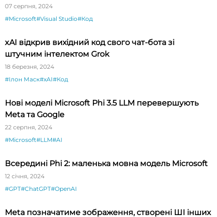
07 серпня, 2024
#Microsoft
#Visual Studio
#Код
xAI відкрив вихідний код свого чат-бота зі
штучним інтелектом Grok
18 березня, 2024
#Ілон Маск
#xAI
#Код
Нові моделі Microsoft Phi 3.5 LLM перевершують
Meta та Google
22 серпня, 2024
#Microsoft
#LLM
#AI
Всередині Phi 2: маленька мовна модель Microsoft
12 січня, 2024
#GPT
#ChatGPT
#OpenAI
Meta позначатиме зображення, створені ШІ інших