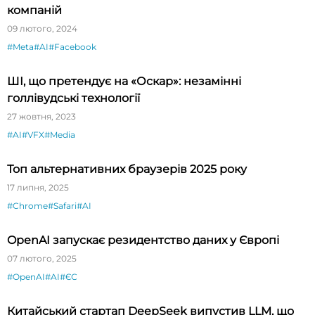
компаній
09 лютого, 2024
#Meta
#AI
#Facebook
ШІ, що претендує на «Оскар»: незамінні
голлівудські технології
27 жовтня, 2023
#AI
#VFX
#Media
Топ альтернативних браузерів 2025 року
17 липня, 2025
#Chrome
#Safari
#AI
OpenAI запускає резидентство даних у Європі
07 лютого, 2025
#OpenAI
#AI
#ЄС
Китайський стартап DeepSeek випустив LLM, що