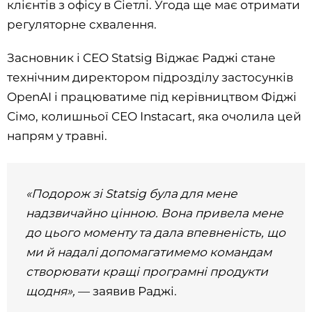
клієнтів з офісу в Сіетлі. Угода ще має отримати
регуляторне схвалення.
Засновник і CEO Statsig Віджає Раджі стане
технічним директором підрозділу застосунків
OpenAI і працюватиме під керівництвом Фіджі
Сімо, колишньої CEO Instacart, яка очолила цей
напрям у травні.
«Подорож зі Statsig була для мене
надзвичайно цінною. Вона привела мене
до цього моменту та дала впевненість, що
ми й надалі допомагатимемо командам
створювати кращі програмні продукти
щодня»,
— заявив Раджі.