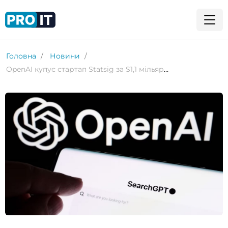
Головна
Новини
OpenAI купує стартап Statsig за $1,1 мільярда