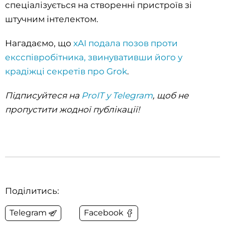
спеціалізується на створенні пристроїв зі
штучним інтелектом.
Нагадаємо, що
xAI подала позов проти
ексспівробітника, звинувативши його у
крадіжці секретів про Grok
.
Підписуйтеся на
ProIT у Telegram
, щоб не
пропустити жодної публікації!
Поділитись:
Telegram
Facebook