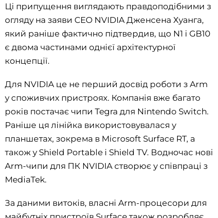
Ці припущення виглядають правдоподібними з
огляду на заяви CEO NVIDIA Дженсена Хуанга,
який раніше фактично підтвердив, що N1 і GB10
є двома частинами однієї архітектурної
концепції.
Для NVIDIA це не перший досвід роботи з Arm
у споживчих пристроях. Компанія вже багато
років постачає чипи Tegra для Nintendo Switch.
Раніше ця лінійка використовувалася у
планшетах, зокрема в Microsoft Surface RT, а
також у Shield Portable і Shield TV. Водночас нові
Arm-чипи для ПК NVIDIA створює у співпраці з
MediaTek.
За даними витоків, власні Arm-процесори для
майбутніх пристроїв Surface також розробляє