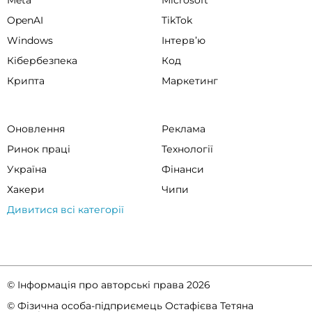
Meta
Microsoft
OpenAI
TikTok
Windows
Інтервʼю
Кібербезпека
Код
Крипта
Маркетинг
Оновлення
Реклама
Ринок праці
Технології
Україна
Фінанси
Хакери
Чипи
Дивитися всі категорії
© Інформація про авторські права 2026
© Фізична особа-підприємець Остафієва Тетяна