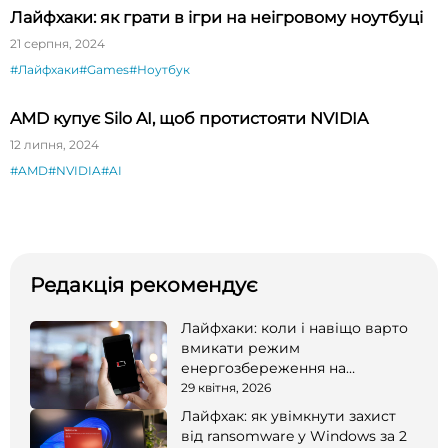
Лайфхаки: як грати в ігри на неігровому ноутбуці
21 серпня, 2024
#Лайфхаки
#Games
#Ноутбук
AMD купує Silo AI, щоб протистояти NVIDIA
12 липня, 2024
#AMD
#NVIDIA
#AI
Редакція рекомендує
Лайфхаки: коли і навіщо варто
вмикати режим
енергозбереження на
смартфоні
29 квітня, 2026
Лайфхак: як увімкнути захист
від ransomware у Windows за 2