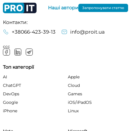
Наші автори
Запропонувати статтю
Контакти:
+38066-423-39-13
info@proit.ua
ссс
Топ категорії
AI
Apple
ChatGPT
Cloud
DevOps
Games
Google
iOS/iPadOS
iPhone
Linux