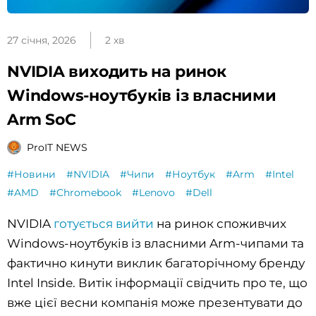
27 січня, 2026
2 хв
NVIDIA виходить на ринок
Windows-ноутбуків із власними
Arm SoC
ProIT NEWS
#Новини
#NVIDIA
#Чипи
#Ноутбук
#Arm
#Intel
#AMD
#Chromebook
#Lenovo
#Dell
NVIDIA
готується вийти
на ринок споживчих
Windows-ноутбуків із власними Arm-чипами та
фактично кинути виклик багаторічному бренду
Intel Inside. Витік інформації свідчить про те, що
вже цієї весни компанія може презентувати до