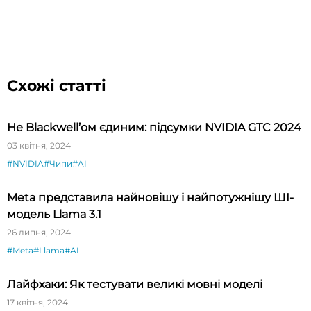
Схожі статті
Не Blackwell’ом єдиним: підсумки NVIDIA GTC 2024
03 квітня, 2024
#NVIDIA
#Чипи
#AI
Meta представила найновішу і найпотужнішу ШІ-
модель Llama 3.1
26 липня, 2024
#Meta
#Llama
#AI
Лайфхаки: Як тестувати великі мовні моделі
17 квітня, 2024