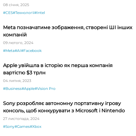
08 січня, 2025
#CES
#Технології
#Intel
Meta позначатиме зображення, створені ШІ інших
компаній
09 лютого, 2024
#Meta
#AI
#Facebook
Apple увійшла в історію як перша компанія
вартістю $3 трлн
04 липня, 2023
#Business
#Apple
#Vision Pro
Sony розробляє автономну портативну ігрову
консоль, щоб конкурувати з Microsoft і Nintendo
27 листопада, 2024
#Sony
#Games
#Xbox