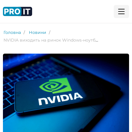
Головна
Новини
NVIDIA виходить на ринок Windows-ноутбуків із власними Arm SoC