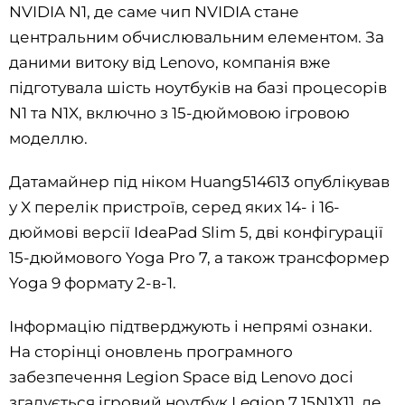
NVIDIA N1, де саме чип NVIDIA стане
центральним обчислювальним елементом. За
даними витоку від Lenovo, компанія вже
підготувала шість ноутбуків на базі процесорів
N1 та N1X, включно з 15-дюймовою ігровою
моделлю.
Датамайнер під ніком Huang514613 опублікував
у X перелік пристроїв, серед яких 14- і 16-
дюймові версії IdeaPad Slim 5, дві конфігурації
15-дюймового Yoga Pro 7, а також трансформер
Yoga 9 формату 2-в-1.
Інформацію підтверджують і непрямі ознаки.
На сторінці оновлень програмного
забезпечення Legion Space від Lenovo досі
згадується ігровий ноутбук Legion 7 15N1X11, де