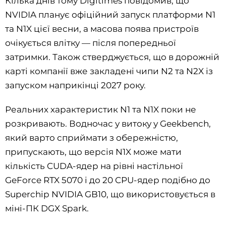
Кілька днів тому Digitimes повідомив, що
NVIDIA планує офіційний запуск платформи N1
та N1X цієї весни, а масова поява пристроїв
очікується влітку — після попередньої
затримки. Також стверджується, що в дорожній
карті компанії вже закладені чипи N2 та N2X із
запуском наприкінці 2027 року.
Реальних характеристик N1 та N1X поки не
розкривають. Водночас у витоку у Geekbench,
який варто сприймати з обережністю,
припускають, що версія N1X може мати
кількість CUDA-ядер на рівні настільної
GeForce RTX 5070 і до 20 CPU-ядер подібно до
Superchip NVIDIA GB10, що використовується в
міні-ПК DGX Spark.