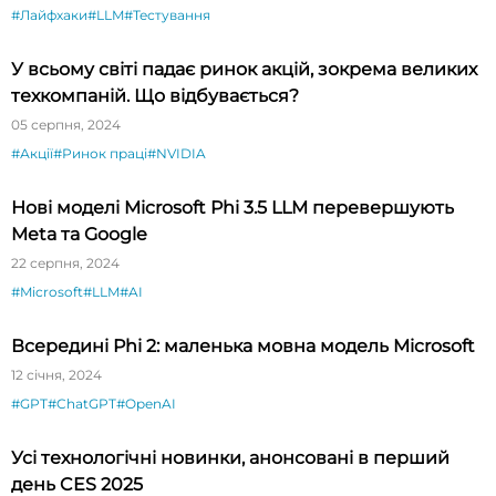
#Лайфхаки
#LLM
#Тестування
У всьому світі падає ринок акцій, зокрема великих
техкомпаній. Що відбувається?
05 серпня, 2024
#Акції
#Ринок праці
#NVIDIA
Нові моделі Microsoft Phi 3.5 LLM перевершують
Meta та Google
22 серпня, 2024
#Microsoft
#LLM
#AI
Всередині Phi 2: маленька мовна модель Microsoft
12 січня, 2024
#GPT
#ChatGPT
#OpenAI
Усі технологічні новинки, анонсовані в перший
день CES 2025