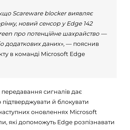
кщо Scareware blocker виявляє
рінку, новий сенсор у Edge 142
reen про потенційне шахрайство —
бо додаткових даних»,
— пояснив
ту в команді Microsoft Edge
е передавання сигналів дає
 підтверджувати й блокувати
 наступних оновленнях Microsoft
ли, які допоможуть Edge розпізнавати