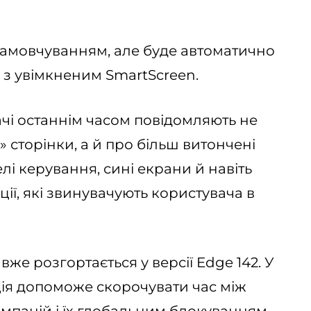
замовчуванням, але буде автоматично
 з увімкненим SmartScreen.
чі останнім часом повідомляють не
!» сторінки, а й про більш витончені
і керування, сині екрани й навіть
ції, які звинувачують користувача в
е розгортається у версії Edge 142. У
ція допоможе скорочувати час між