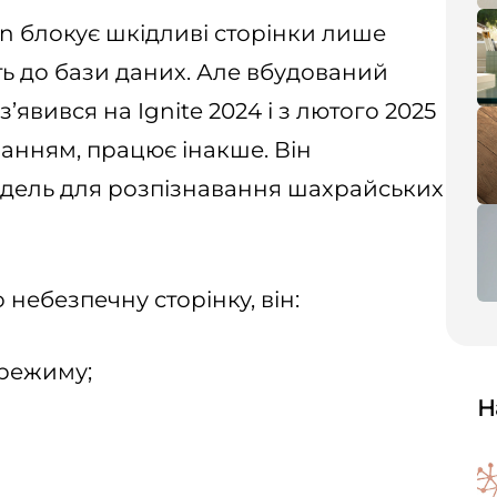
n блокує шкідливі сторінки лише
ть до бази даних. Але вбудований
’явився на Ignite 2024 і з лютого 2025
анням, працює інакше. Він
дель для розпізнавання шахрайських
небезпечну сторінку, він:
 режиму;
Н