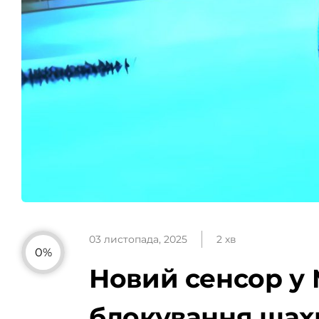
03 листопада, 2025
2 хв
0%
Новий сенсор у 
блокування шах