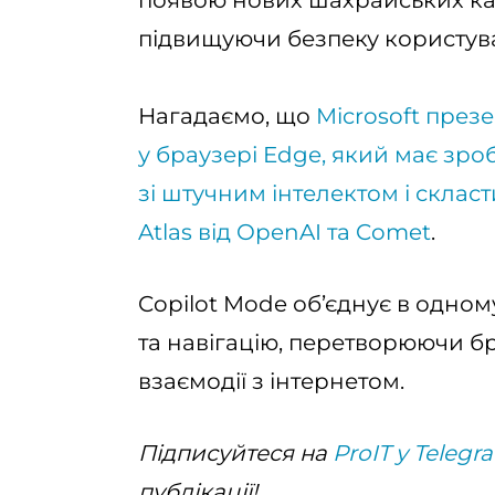
появою нових шахрайських кам
підвищуючи безпеку користува
Нагадаємо, що
Microsoft през
у браузері Edge, який має зр
зі штучним інтелектом і скла
Atlas від OpenAI та Comet
.
Copilot Mode об’єднує в одному
та навігацію, перетворюючи б
взаємодії з інтернетом.
Підписуйтеся на
ProIT у Telegr
публікації!