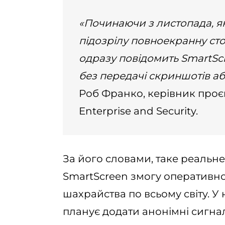
«Починаючи з листопада, я
підозрілу повноекранну сто
одразу повідомить SmartSc
без передачі скриншотів а
Роб Франко, керівник проєк
Enterprise and Security.
За його словами, таке реальн
SmartScreen змогу оперативно
шахрайства по всьому світу. У
планує додати анонімні сигна