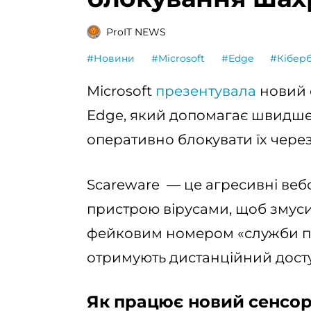
ProIT NEWS
#Новини
#Microsoft
#Edge
#Кібер
Microsoft
презентувала
новий с
Edge, який допомагає швидше
оперативно блокувати їх через
Scareware — це агресивні вебс
пристрою вірусами, щоб змуси
фейковим номером «служби під
отримують дистанційний досту
Як працює новий сенсо