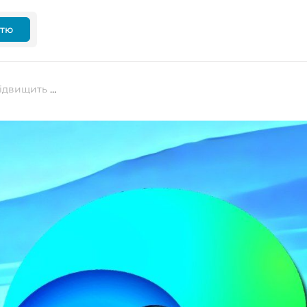
ттю
Новий сенсор у Microsoft Edge підвищить швидкість блокування шахрайських сайтів