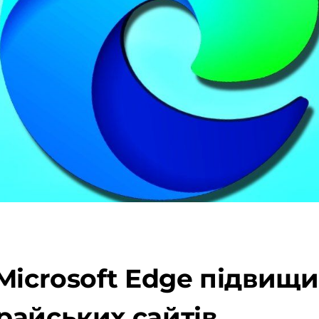
Microsoft Edge підвищ
райських сайтів