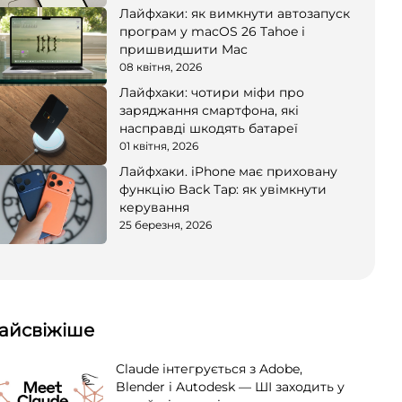
Лайфхаки: як вимкнути автозапуск
програм у macOS 26 Tahoe і
пришвидшити Mac
08 квітня, 2026
Лайфхаки: чотири міфи про
заряджання смартфона, які
насправді шкодять батареї
01 квітня, 2026
Лайфхаки. iPhone має приховану
функцію Back Tap: як увімкнути
керування
25 березня, 2026
айсвіжіше
Claude інтегрується з Adobe,
Blender і Autodesk — ШІ заходить у