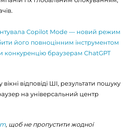
паній і їх глобальним блокуванням,
чів.
ентувала Copilot Mode — новий режим
обити його повноцінним інструментом
сти конкуренцію браузерам ChatGPT
 вікні відповіді ШІ, результати пошуку
раузер на універсальний центр
am
, щоб не пропустити жодної