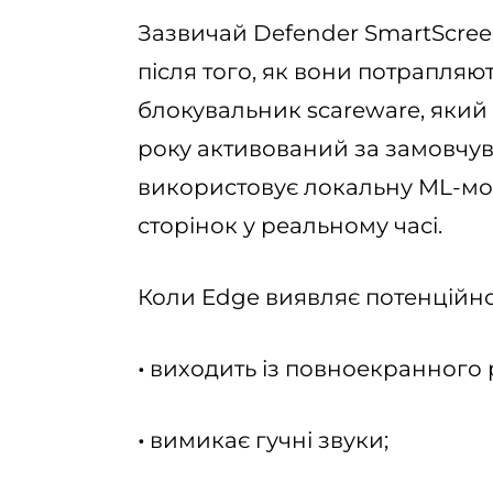
Зазвичай Defender SmartScree
після того, як вони потрапляю
блокувальник scareware, який з
року активований за замовчув
використовує локальну ML-мо
сторінок у реальному часі.
Коли Edge виявляє потенційно 
•
виходить із повноекранного
•
вимикає гучні звуки;