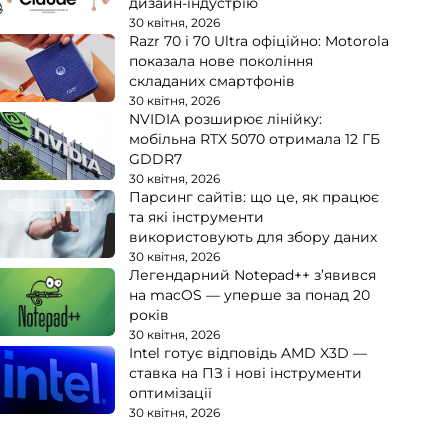
дизайн-індустрію
30 квітня, 2026
Razr 70 і 70 Ultra офіційно: Motorola
показала нове покоління
складаних смартфонів
30 квітня, 2026
NVIDIA розширює лінійку:
мобільна RTX 5070 отримала 12 ГБ
GDDR7
30 квітня, 2026
Парсинг сайтів: що це, як працює
та які інструменти
використовують для збору даних
30 квітня, 2026
Легендарний Notepad++ з’явився
на macOS — уперше за понад 20
років
30 квітня, 2026
Intel готує відповідь AMD X3D —
ставка на ПЗ і нові інструменти
оптимізації
30 квітня, 2026