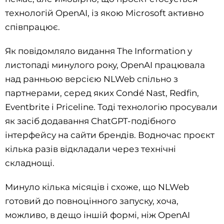
технологій OpenAI, із якою Microsoft активно
співпрацює.
Як повідомляло видання The Information у
листопаді минулого року, OpenAI працювала
над ранньою версією NLWeb спільно з
партнерами, серед яких Condé Nast, Redfin,
Eventbrite і Priceline. Тоді технологію просували
як засіб додавання ChatGPT-подібного
інтерфейсу на сайти брендів. Водночас проєкт
кілька разів відкладали через технічні
складнощі.
Минуло кілька місяців і схоже, що NLWeb
готовий до повноцінного запуску, хоча,
можливо, в дещо іншій формі, ніж OpenAI