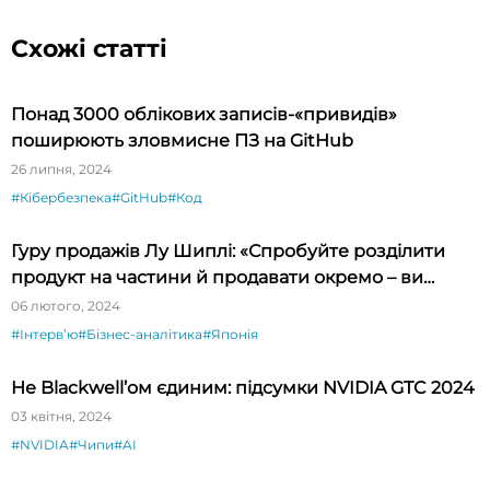
Схожі статті
Понад 3000 облікових записів-«привидів»
поширюють зловмисне ПЗ на GitHub
26 липня, 2024
#Кібербезпека
#GitHub
#Код
Гуру продажів Лу Шиплі: «Спробуйте розділити
продукт на частини й продавати окремо – ви
будете вражені»
06 лютого, 2024
#Інтервʼю
#Бізнес-аналітика
#Японія
Не Blackwell’ом єдиним: підсумки NVIDIA GTC 2024
03 квітня, 2024
#NVIDIA
#Чипи
#AI