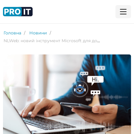
Головна
Новини
NLWeb: новий інструмент Microsoft для додавання ШІ-ботів у веб