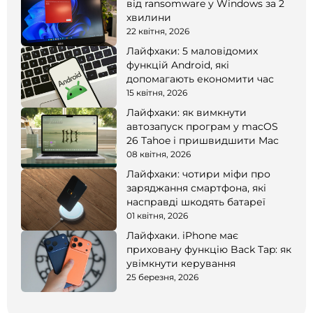
від ransomware у Windows за 2
хвилини
22 квітня, 2026
Лайфхаки: 5 маловідомих
функцій Android, які
допомагають економити час
15 квітня, 2026
Лайфхаки: як вимкнути
автозапуск програм у macOS
26 Tahoe і пришвидшити Mac
08 квітня, 2026
Лайфхаки: чотири міфи про
заряджання смартфона, які
насправді шкодять батареї
01 квітня, 2026
Лайфхаки. iPhone має
приховану функцію Back Tap: як
увімкнути керування
25 березня, 2026