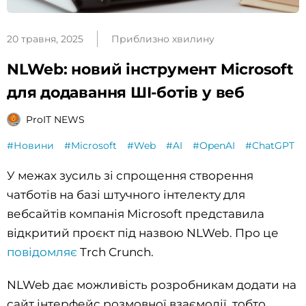
20 травня, 2025
Приблизно хвилину
NLWeb: новий інструмент Microsoft
для додавання ШІ-ботів у веб
ProIT NEWS
#Новини
#Microsoft
#Web
#AI
#OpenAI
#ChatGPT
У межах зусиль зі спрощення створення
чатботів на базі штучного інтелекту для
вебсайтів компанія Microsoft представила
відкритий проєкт під назвою NLWeb. Про це
повідомляє
Trch Crunch.
NLWeb дає можливість розробникам додати на
сайт інтерфейс розмовної взаємодії, тобто