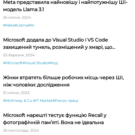
Meta представила найновішу і найпотужнішу ШІ-
модель Llama 3.1
26 липня, 2024
#Meta
#Llama
#AI
Microsoft додала до Visual Studio і VS Code
захищений тунель, розміщений у хмарі, що
спрощує тестування API
05 березня, 2024
#Microsoft
#Visual Studio
#Код
Жінки втратять більше робочих місць через ШІ,
ніж чоловіки: дослідження
31 липня, 2023
#McKinsey & Co.
#IT Market
#Ринок праці
Microsoft нарешті тестує функцію Recall у
фотографічній пам’яті. Вона не ідеальна
26 листопада, 2024