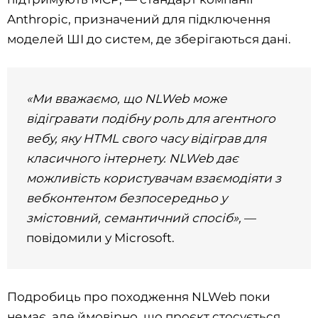
Anthropic, призначений для підключення
моделей ШІ до систем, де зберігаються дані.
«Ми вважаємо, що NLWeb може
відігравати подібну роль для агентного
вебу, яку HTML свого часу відіграв для
класичного інтернету. NLWeb дає
можливість користувачам взаємодіяти з
вебконтентом безпосередньо у
змістовний, семантичний спосіб»,
—
повідомили у Microsoft.
Подробиць про походження NLWeb поки
немає, але ймовірно, що проєкт стосується