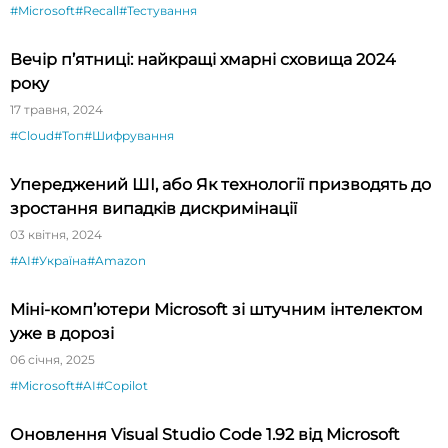
#Microsoft
#Recall
#Тестування
Вечір п’ятниці: найкращі хмарні сховища 2024
року
17 травня, 2024
#Cloud
#Топ
#Шифрування
Упереджений ШІ, або Як технології призводять до
зростання випадків дискримінації
03 квітня, 2024
#AI
#Україна
#Amazon
Міні-комп’ютери Microsoft зі штучним інтелектом
уже в дорозі
06 січня, 2025
#Microsoft
#AI
#Copilot
Оновлення Visual Studio Code 1.92 від Microsoft