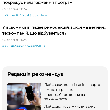
покращує налагодження програм
07 серпня, 2024
#Microsoft
#Visual Studio
#Код
У всьому світі падає ринок акцій, зокрема великих
техкомпаній. Що відбувається?
05 серпня, 2024
#Акції
#Ринок праці
#NVIDIA
Редакція рекомендує
Лайфхаки: коли і навіщо варто
вмикати режим
енергозбереження на
смартфоні
29 квітня, 2026
Лайфхак: як увімкнути захист