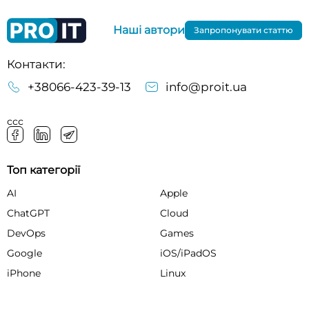
Наші автори
Запропонувати статтю
Контакти:
+38066-423-39-13
info@proit.ua
ссс
Топ категорії
AI
Apple
ChatGPT
Cloud
DevOps
Games
Google
iOS/iPadOS
iPhone
Linux