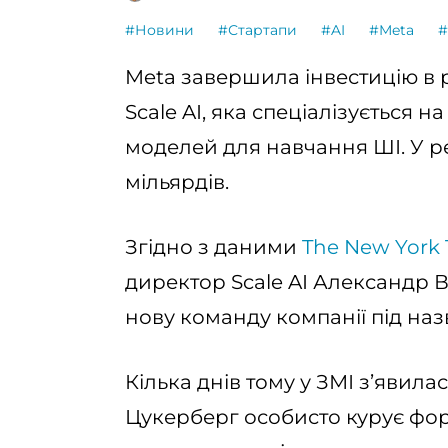
#Новини
#Стартапи
#AI
#Meta
#
Meta завершила інвестицію в р
Scale AI, яка спеціалізується н
моделей для навчання ШІ. У ре
мільярдів.
Згідно з даними
The New York 
директор Scale AI Александр 
нову команду компанії під назв
Кілька днів тому у ЗМІ з’явил
Цукерберг особисто курує фор