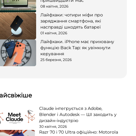
пришвидшити Mac
08 квітня, 2026
Лайфхаки: чотири міфи про
заряджання смартфона, які
насправді шкодять батареї
01 квітня, 2026
Лайфхаки. iPhone має приховану
функцію Back Tap: як увімкнути
керування
25 березня, 2026
айсвіжіше
Claude інтегрується з Adobe,
Blender і Autodesk — ШІ заходить у
дизайн-індустрію
30 квітня, 2026
Razr 70 і 70 Ultra офіційно: Motorola