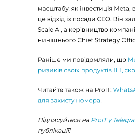
масштабу, як інвестиція Meta,
це відхід із посади CEO. Він з
Scale AI, а керівництво компа
нинішнього Chief Strategy Offic
Раніше ми повідомляли, що
Me
ризиків своїх продуктів ШІ, с
Читайте також на ProIT:
WhatsA
для захисту номера
.
Підписуйтеся на
ProIT у Telegr
публікації!