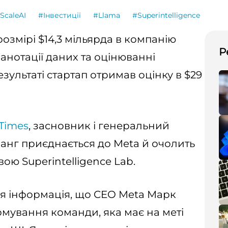
ScaleAI
#Інвестиції
#Llama
#Superintelligence
озмірі $14,3 мільярда в компанію
Р
а анотації даних та оцінюванні
зультаті стартап отримав оцінку в $29
Times
, засновник і генеральний
Ванг приєднається до Meta й очолить
ою Superintelligence Lab.
ася інформація, що CEO Meta Марк
мування команди, яка має на меті