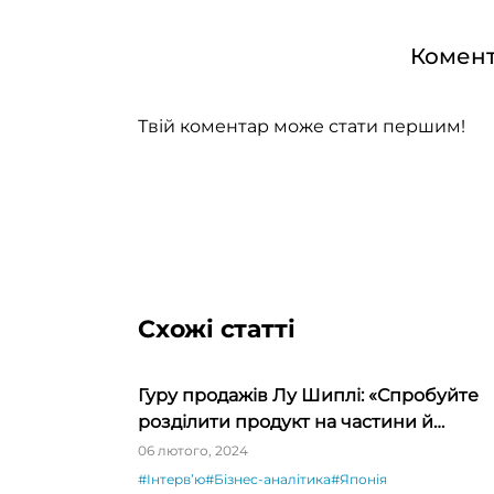
Комент
Твій коментар може стати першим!
Схожі статті
Гуру продажів Лу Шиплі: «Спробуйте
розділити продукт на частини й
продавати окремо – ви будете вражен
06 лютого, 2024
#Інтервʼю
#Бізнес-аналітика
#Японія