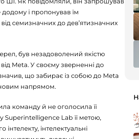
о ШІ. Як повідомляли, він запрошував
 додому і пропонував їм
 від семизначних до дев’ятизначних
ерел, був незадоволений якістю
 від Meta. У своєму зверненні до
азначив, що забирає із собою до Meta
 новим напрямом.
Н
ила команду й не оголосила її
 Superintelligence Lab її метою,
о інтелекту, інтелектуальні