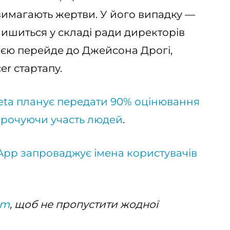
 вимагають жертви. У його випадку —
алишиться у складі ради директорів
нією перейде до Джейсона Дрогі,
er стартапу.
ta планує передати 90% оцінювання
корочуючи участь людей
.
pp запроваджує імена користувачів
am
, щоб не пропустити жодної