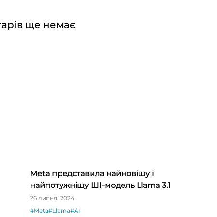
арів ще немає
Meta представила найновішу і
найпотужнішу ШІ-модель Llama 3.1
і»
26 липня, 2024
#Meta
#Llama
#AI