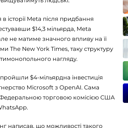
евищуватимуть людські.
 в історії Meta після придбання
естувавши $14,3 мільярда, Meta
 але не матиме значного впливу на її
ми The New York Times, таку структуру
нтимонопольного нагляду.
 пройшли $4-мільярдна інвестиція
тнерство Microsoft з OpenAI. Сама
з Федеральною торговою комісією США
WhatsApp.
анг написав, що можливості такого