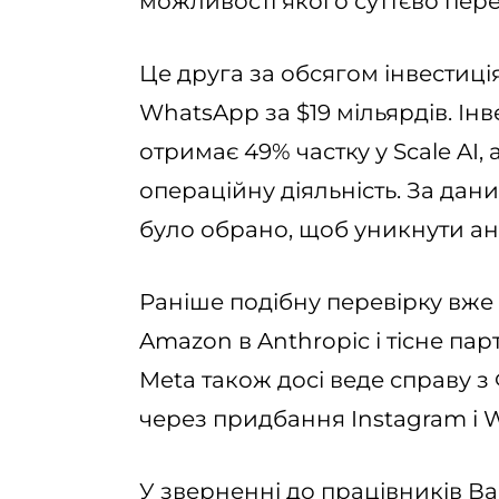
можливості якого суттєво пер
Це друга за обсягом інвестиція
WhatsApp за $19 мільярдів. Інв
отримає 49% частку у Scale AI,
операційну діяльність. За дани
було обрано, щоб уникнути а
Раніше подібну перевірку вже
Amazon в Anthropic і тісне пар
Meta також досі веде справу 
через придбання Instagram і 
У зверненні до працівників В