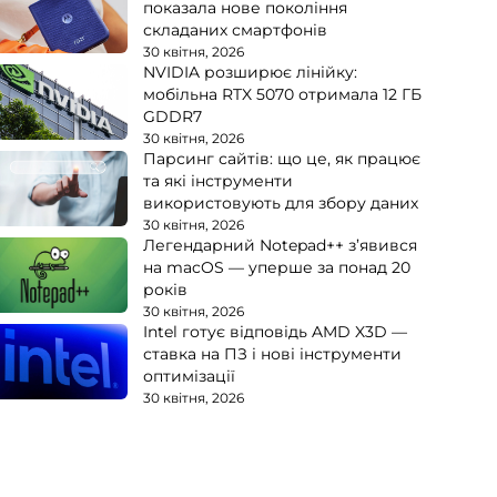
показала нове покоління
складаних смартфонів
30 квітня, 2026
NVIDIA розширює лінійку:
мобільна RTX 5070 отримала 12 ГБ
GDDR7
30 квітня, 2026
Парсинг сайтів: що це, як працює
та які інструменти
використовують для збору даних
30 квітня, 2026
Легендарний Notepad++ з’явився
на macOS — уперше за понад 20
років
30 квітня, 2026
Intel готує відповідь AMD X3D —
ставка на ПЗ і нові інструменти
оптимізації
30 квітня, 2026