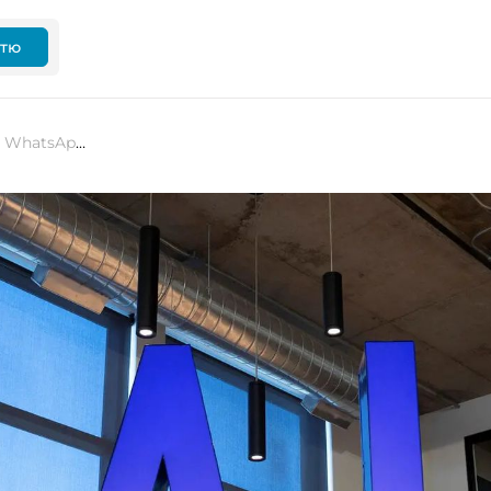
ттю
Найбільша інвестиція Meta після WhatsApp — Scale AI