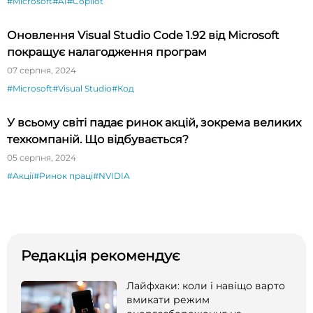
#Microsoft
#AI
#Copilot
Оновлення Visual Studio Code 1.92 від Microsoft
покращує налагодження програм
07 серпня, 2024
#Microsoft
#Visual Studio
#Код
У всьому світі падає ринок акцій, зокрема великих
техкомпаній. Що відбувається?
05 серпня, 2024
#Акції
#Ринок праці
#NVIDIA
Редакція рекомендує
Лайфхаки: коли і навіщо варто
вмикати режим