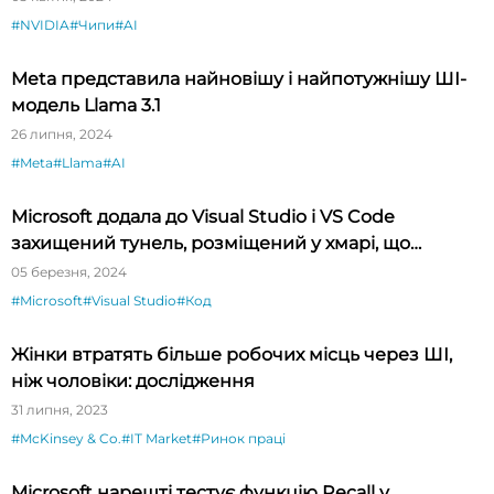
#NVIDIA
#Чипи
#AI
Meta представила найновішу і найпотужнішу ШІ-
модель Llama 3.1
26 липня, 2024
#Meta
#Llama
#AI
Microsoft додала до Visual Studio і VS Code
захищений тунель, розміщений у хмарі, що
спрощує тестування API
05 березня, 2024
#Microsoft
#Visual Studio
#Код
Жінки втратять більше робочих місць через ШІ,
ніж чоловіки: дослідження
31 липня, 2023
#McKinsey & Co.
#IT Market
#Ринок праці
Microsoft нарешті тестує функцію Recall у