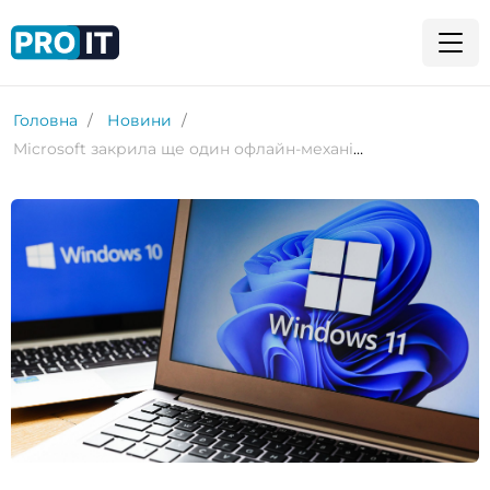
Головна
Новини
Microsoft закрила ще один офлайн-механізм активації Windows без попередження