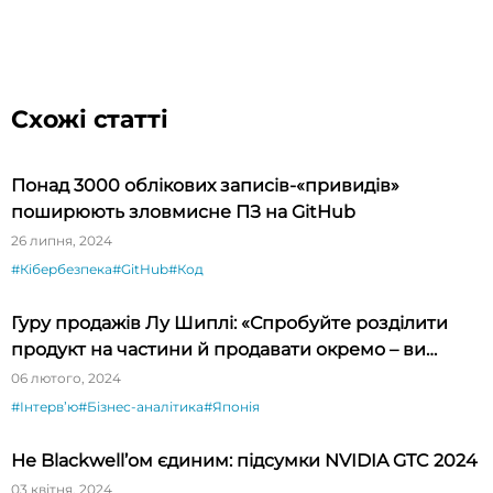
Схожі статті
Понад 3000 облікових записів-«привидів»
поширюють зловмисне ПЗ на GitHub
26 липня, 2024
#Кібербезпека
#GitHub
#Код
Гуру продажів Лу Шиплі: «Спробуйте розділити
продукт на частини й продавати окремо – ви
будете вражені»
06 лютого, 2024
#Інтервʼю
#Бізнес-аналітика
#Японія
Не Blackwell’ом єдиним: підсумки NVIDIA GTC 2024
03 квітня, 2024