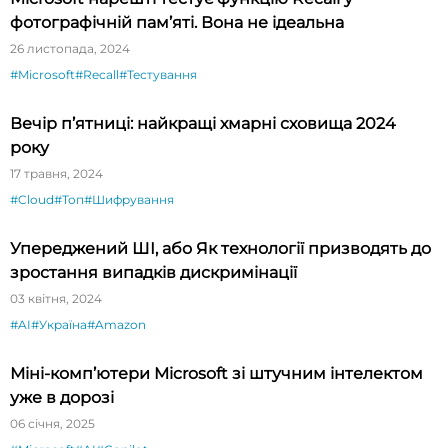
фотографічній пам’яті. Вона не ідеальна
26 листопада, 2024
#Microsoft
#Recall
#Тестування
Вечір п’ятниці: найкращі хмарні сховища 2024
року
17 травня, 2024
#Cloud
#Топ
#Шифрування
Упереджений ШІ, або Як технології призводять до
зростання випадків дискримінації
03 квітня, 2024
#AI
#Україна
#Amazon
Міні-комп’ютери Microsoft зі штучним інтелектом
уже в дорозі
06 січня, 2025