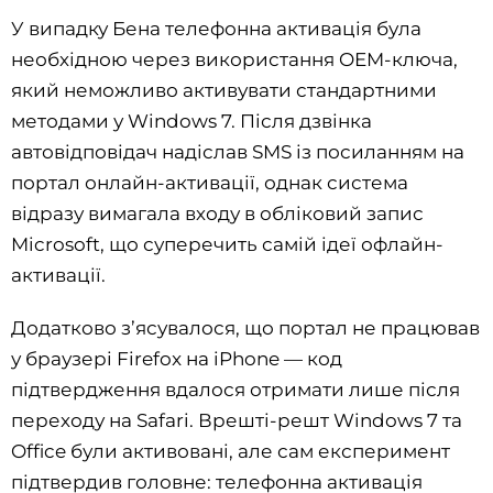
У випадку Бена телефонна активація була
необхідною через використання OEM-ключа,
який неможливо активувати стандартними
методами у Windows 7. Після дзвінка
автовідповідач надіслав SMS із посиланням на
портал онлайн-активації, однак система
відразу вимагала входу в обліковий запис
Microsoft, що суперечить самій ідеї офлайн-
активації.
Додатково з’ясувалося, що портал не працював
у браузері Firefox на iPhone — код
підтвердження вдалося отримати лише після
переходу на Safari. Врешті-решт Windows 7 та
Office були активовані, але сам експеримент
підтвердив головне: телефонна активація