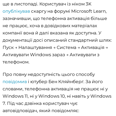
ще в листопаді. Користувач із ніком 3K
опублікував
скаргу на форумі Microsoft Learn,
зазначивши, що телефонна активація більше
не працює, хоча в довідкових матеріалах
компанії вона й далі вказана як доступна. У
документації досі описаний стандартний шлях:
Пуск → Налаштування → Система → Активація →
Активувати Windows зараз → Активувати з
телефоном.
Про повну недоступність цього способу
повідомив
і ютубер Бен Кляйнберг. За його
словами, телефонна активація не працює ні у
Windows 11, ні у Windows 10, ні навіть у Windows
7. Під час дзвінка користувач чує
автовідповідач, який повідомляє: