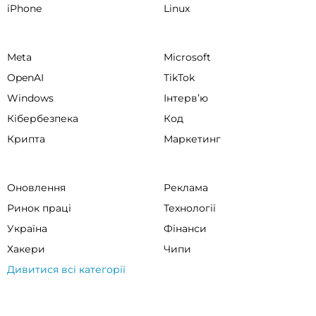
iPhone
Linux
Meta
Microsoft
OpenAI
TikTok
Windows
Інтервʼю
Кібербезпека
Код
Крипта
Маркетинг
Оновлення
Реклама
Ринок праці
Технології
Україна
Фінанси
Хакери
Чипи
Дивитися всі категорії