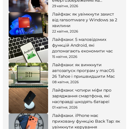
енергозбереження на
смартфоні
29 квітня, 2026
Лайфхак: як увімкнути захист
від ransomware у Windows за 2
хвилини
22 квітня, 2026
Лайфхаки: 5 маловідомих
функцій Android, які
допомагають економити час
15 квітня, 2026
Лайфхаки: як вимкнути
автозапуск програм у macOS
26 Tahoe і пришвидшити Mac
08 квітня, 2026
Лайфхаки: чотири міфи про
заряджання смартфона, які
насправді шкодять батареї
01 квітня, 2026
Лайфхаки. iPhone має
приховану функцію Back Tap: як
увімкнути керування