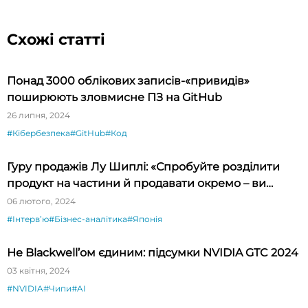
Схожі статті
Понад 3000 облікових записів-«привидів»
поширюють зловмисне ПЗ на GitHub
26 липня, 2024
#Кібербезпека
#GitHub
#Код
Гуру продажів Лу Шиплі: «Спробуйте розділити
продукт на частини й продавати окремо – ви
будете вражені»
06 лютого, 2024
#Інтервʼю
#Бізнес-аналітика
#Японія
Не Blackwell’ом єдиним: підсумки NVIDIA GTC 2024
03 квітня, 2024
#NVIDIA
#Чипи
#AI