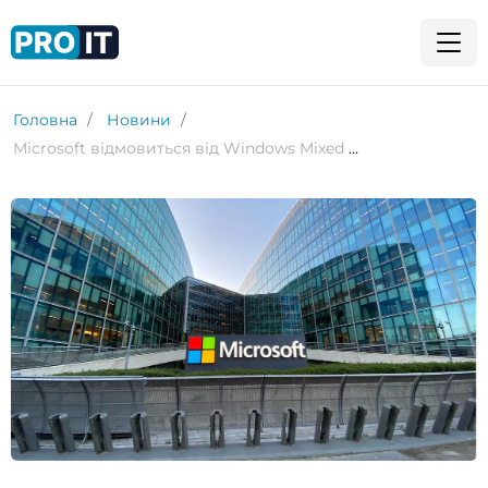
Головна
Новини
Microsoft відмовиться від Windows Mixed Reality у майбутньому оновленні