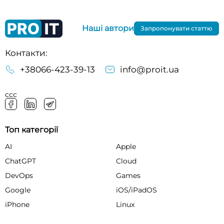
Наші автори
Запропонувати статтю
Контакти:
+38066-423-39-13
info@proit.ua
ссс
Топ категорії
AI
Apple
ChatGPT
Cloud
DevOps
Games
Google
iOS/iPadOS
iPhone
Linux