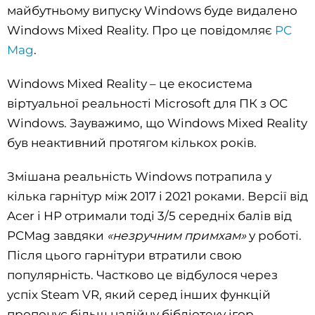
майбутньому випуску Windows буде видалено
Windows Mixed Reality. Про це повідомляє
PC
Mag
.
Windows Mixed Reality – це екосистема
віртуальної реальності Microsoft для ПК з ОС
Windows. Зауважимо, що Windows Mixed Reality
був неактивний протягом кількох років.
Змішана реальність Windows потрапила у
кілька гарнітур між 2017 і 2021 роками. Версії від
Acer і HP отримали тоді 3/5 середніх балів від
PCMag завдяки
«незручним примхам»
у роботі.
Після цього гарнітури втратили свою
популярність. Частково це відбулося через
успіх Steam VR, який серед інших функцій
пропонує більш надійну бібліотеку ігор.