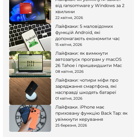
від ransomware у Windows за 2
хвилини
22 квітня, 2026
Лайфхаки: 5 маловідомих
функцій Android, які
допомагають економити час
15 квітня, 2026
Лайфхаки: як вимкнути
автозапуск програм у macOS
26 Tahoe і пришвидшити Mac
08 квітня, 2026
Лайфхаки: чотири міфи про
заряджання смартфона, які
насправді шкодять батареї
01 квітня, 2026
Лайфхаки. iPhone має
приховану функцію Back Tap: як
увімкнути керування
25 березня, 2026