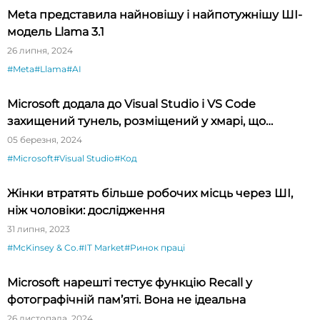
Meta представила найновішу і найпотужнішу ШІ-
модель Llama 3.1
26 липня, 2024
#Meta
#Llama
#AI
Microsoft додала до Visual Studio і VS Code
захищений тунель, розміщений у хмарі, що
спрощує тестування API
05 березня, 2024
#Microsoft
#Visual Studio
#Код
Жінки втратять більше робочих місць через ШІ,
ніж чоловіки: дослідження
31 липня, 2023
#McKinsey & Co.
#IT Market
#Ринок праці
Microsoft нарешті тестує функцію Recall у
фотографічній пам’яті. Вона не ідеальна
26 листопада, 2024