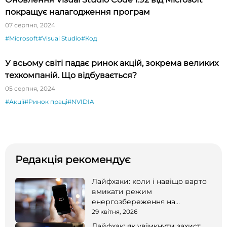
покращує налагодження програм
07 серпня, 2024
#Microsoft
#Visual Studio
#Код
У всьому світі падає ринок акцій, зокрема великих
техкомпаній. Що відбувається?
05 серпня, 2024
#Акції
#Ринок праці
#NVIDIA
Редакція рекомендує
Лайфхаки: коли і навіщо варто
вмикати режим
енергозбереження на
смартфоні
29 квітня, 2026
Лайфхак: як увімкнути захист