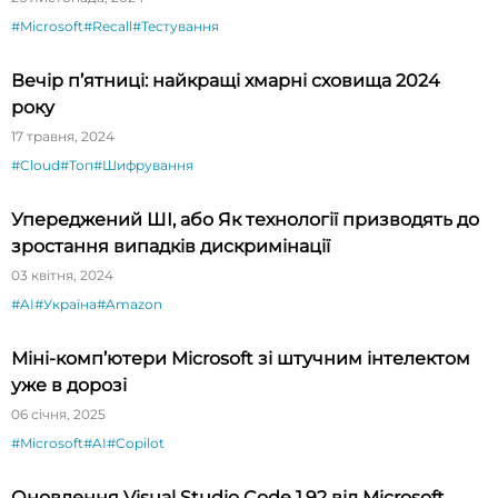
#Microsoft
#Recall
#Тестування
Вечір п’ятниці: найкращі хмарні сховища 2024
року
17 травня, 2024
#Cloud
#Топ
#Шифрування
Упереджений ШІ, або Як технології призводять до
зростання випадків дискримінації
03 квітня, 2024
#AI
#Україна
#Amazon
Міні-комп’ютери Microsoft зі штучним інтелектом
уже в дорозі
06 січня, 2025
#Microsoft
#AI
#Copilot
Оновлення Visual Studio Code 1.92 від Microsoft