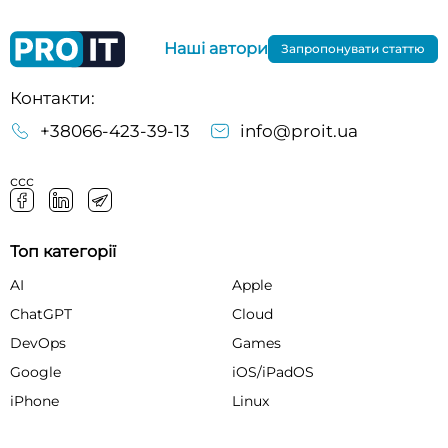
Наші автори
Запропонувати статтю
Контакти:
+38066-423-39-13
info@proit.ua
ссс
Топ категорії
AI
Apple
ChatGPT
Cloud
DevOps
Games
Google
iOS/iPadOS
iPhone
Linux