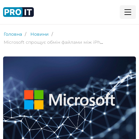
Головна
Новини
Microsoft спрощує обмін файлами між iPhone та Windows PC