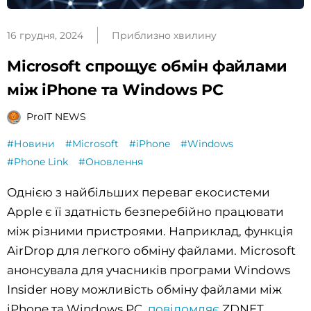
16 грудня, 2024
Приблизно хвилину
Microsoft спрощує обмін файлами
між iPhone та Windows PC
ProIT NEWS
#Новини
#Microsoft
#iPhone
#Windows
#Phone Link
#Оновлення
Однією з найбільших переваг екосистеми
Apple є її здатність безперебійно працювати
між різними пристроями. Наприклад, функція
AirDrop для легкого обміну файлами. Microsoft
анонсувала для учасників програми Windows
Insider нову можливість обміну файлами між
iPhone та Windows PC,
повідомляє
ZDNET.