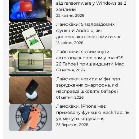
від ransomware у Windows за 2
хвилини
22 квітня, 2026
Лайфхаки: 5 маловідомих
функцій Android, які
допомагають економити час
15 квітня, 2026
Лайфхаки: як вимкнути
автозапуск програм у macOS
26 Tahoe і пришвидшити Mac
08 квітня, 2026
Лайфхаки: чотири міфи про
заряджання смартфона, які
насправді шкодять батареї
01 квітня, 2026
Лайфхаки. iPhone має
приховану функцію Back Tap: як
увімкнути керування
25 березня, 2026