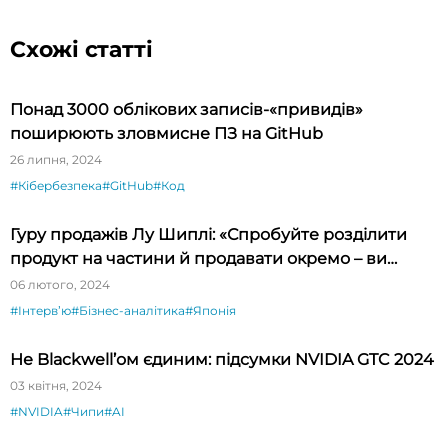
Схожі статті
Понад 3000 облікових записів-«привидів»
поширюють зловмисне ПЗ на GitHub
26 липня, 2024
#Кібербезпека
#GitHub
#Код
Гуру продажів Лу Шиплі: «Спробуйте розділити
продукт на частини й продавати окремо – ви
будете вражені»
06 лютого, 2024
#Інтервʼю
#Бізнес-аналітика
#Японія
Не Blackwell’ом єдиним: підсумки NVIDIA GTC 2024
03 квітня, 2024
#NVIDIA
#Чипи
#AI