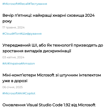
#Microsoft
#Recall
#Тестування
Вечір п’ятниці: найкращі хмарні сховища 2024
року
17 травня, 2024
#Cloud
#Топ
#Шифрування
Упереджений ШІ, або Як технології призводять до
зростання випадків дискримінації
03 квітня, 2024
#AI
#Україна
#Amazon
Міні-комп’ютери Microsoft зі штучним інтелектом
уже в дорозі
06 січня, 2025
#Microsoft
#AI
#Copilot
Оновлення Visual Studio Code 1.92 від Microsoft