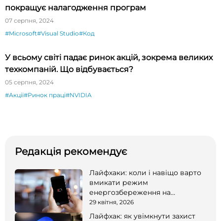
покращує налагодження програм
07 серпня, 2024
#Microsoft
#Visual Studio
#Код
У всьому світі падає ринок акцій, зокрема великих
техкомпаній. Що відбувається?
05 серпня, 2024
#Акції
#Ринок праці
#NVIDIA
Редакція рекомендує
Лайфхаки: коли і навіщо варто
вмикати режим
енергозбереження на
смартфоні
29 квітня, 2026
Лайфхак: як увімкнути захист