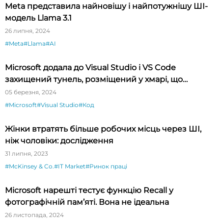
Meta представила найновішу і найпотужнішу ШІ-
модель Llama 3.1
26 липня, 2024
#Meta
#Llama
#AI
Microsoft додала до Visual Studio і VS Code
захищений тунель, розміщений у хмарі, що
спрощує тестування API
05 березня, 2024
#Microsoft
#Visual Studio
#Код
Жінки втратять більше робочих місць через ШІ,
ніж чоловіки: дослідження
31 липня, 2023
#McKinsey & Co.
#IT Market
#Ринок праці
Microsoft нарешті тестує функцію Recall у
фотографічній пам’яті. Вона не ідеальна
26 листопада, 2024