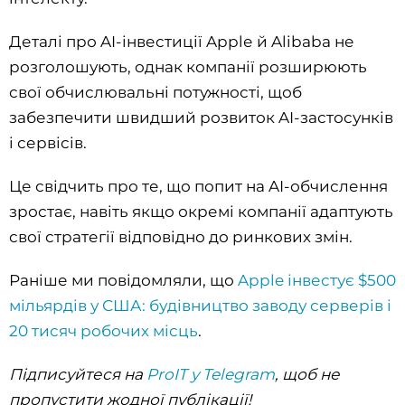
Деталі про AI-інвестиції Applе й Alibaba не
розголошують, однак компанії розширюють
свої обчислювальні потужності, щоб
забезпечити швидший розвиток AI-застосунків
і сервісів.
Це свідчить про те, що попит на AI-обчислення
зростає, навіть якщо окремі компанії адаптують
свої стратегії відповідно до ринкових змін.
Раніше ми повідомляли, що
Apple інвестує $500
мільярдів у США: будівництво заводу серверів і
20 тисяч робочих місць
.
Підписуйтеся на
ProIT у Telegram
, щоб не
пропустити жодної публікації!