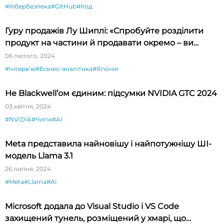
#Кібербезпека
#GitHub
#Код
Гуру продажів Лу Шиплі: «Спробуйте розділити
продукт на частини й продавати окремо – ви
будете вражені»
06 лютого, 2024
#Інтервʼю
#Бізнес-аналітика
#Японія
Не Blackwell’ом єдиним: підсумки NVIDIA GTC 2024
03 квітня, 2024
#NVIDIA
#Чипи
#AI
Meta представила найновішу і найпотужнішу ШІ-
модель Llama 3.1
26 липня, 2024
#Meta
#Llama
#AI
Microsoft додала до Visual Studio і VS Code
захищений тунель, розміщений у хмарі, що