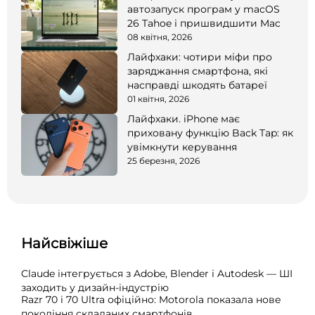
автозапуск програм у macOS
26 Tahoe і пришвидшити Mac
08 квітня, 2026
Лайфхаки: чотири міфи про
заряджання смартфона, які
насправді шкодять батареї
01 квітня, 2026
Лайфхаки. iPhone має
приховану функцію Back Tap: як
увімкнути керування
25 березня, 2026
Найсвіжіше
Claude інтегрується з Adobe, Blender і Autodesk — ШІ
заходить у дизайн-індустрію
Razr 70 і 70 Ultra офіційно: Motorola показала нове
покоління складаних смартфонів