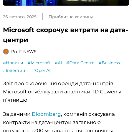
26 лютого, 2025
Приблизно хвилину
Microsoft скорочує витрати на дата-
центри
ProIT NEWS
#Новини
#Microsoft
#AI
#Data Centre
#Business
#Інвестиції
#OpenAI
Звіт про скорочення оренди дата-центрів
Microsoft опублікували аналітики TD Cowen у
п’ятницю.
За даними
Bloomberg
, компанія скасувала
контракти на дата-центри загальною
потужністю 200 мегаватів. Для порівняння, 1