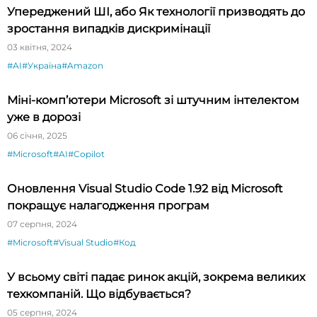
Упереджений ШІ, або Як технології призводять до
зростання випадків дискримінації
03 квітня, 2024
#AI
#Україна
#Amazon
Міні-комп’ютери Microsoft зі штучним інтелектом
уже в дорозі
06 січня, 2025
#Microsoft
#AI
#Copilot
Оновлення Visual Studio Code 1.92 від Microsoft
покращує налагодження програм
07 серпня, 2024
#Microsoft
#Visual Studio
#Код
У всьому світі падає ринок акцій, зокрема великих
техкомпаній. Що відбувається?
05 серпня, 2024