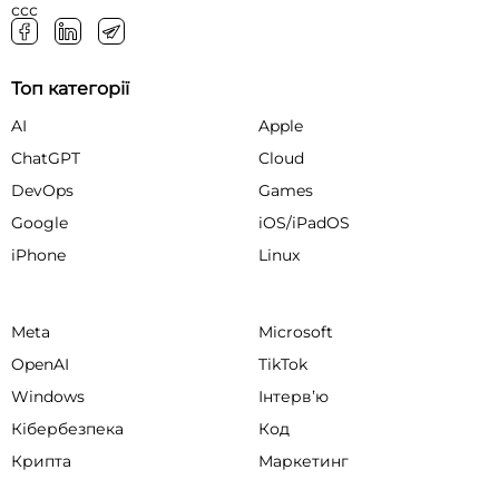
ссс
Топ категорії
AI
Apple
ChatGPT
Cloud
DevOps
Games
Google
iOS/iPadOS
iPhone
Linux
Meta
Microsoft
OpenAI
TikTok
Windows
Інтервʼю
Кібербезпека
Код
Крипта
Маркетинг