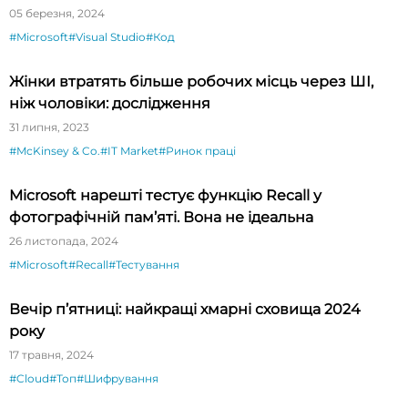
спрощує тестування API
05 березня, 2024
#Microsoft
#Visual Studio
#Код
Жінки втратять більше робочих місць через ШІ,
ніж чоловіки: дослідження
31 липня, 2023
#McKinsey & Co.
#IT Market
#Ринок праці
Microsoft нарешті тестує функцію Recall у
фотографічній пам’яті. Вона не ідеальна
26 листопада, 2024
#Microsoft
#Recall
#Тестування
Вечір п’ятниці: найкращі хмарні сховища 2024
року
17 травня, 2024
#Cloud
#Топ
#Шифрування