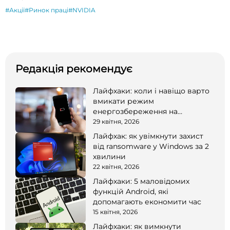
#Акції
#Ринок праці
#NVIDIA
Редакція рекомендує
Лайфхаки: коли і навіщо варто
вмикати режим
енергозбереження на
смартфоні
29 квітня, 2026
Лайфхак: як увімкнути захист
від ransomware у Windows за 2
хвилини
22 квітня, 2026
Лайфхаки: 5 маловідомих
функцій Android, які
допомагають економити час
15 квітня, 2026
Лайфхаки: як вимкнути