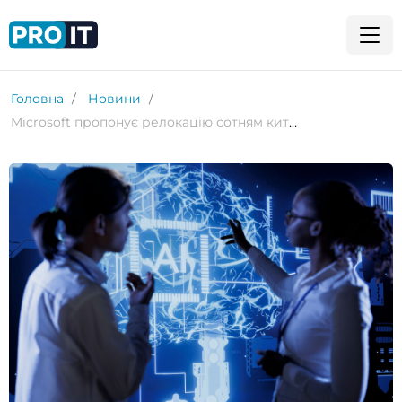
Головна
Новини
Microsoft пропонує релокацію сотням китайських співробітників відділу ШІ