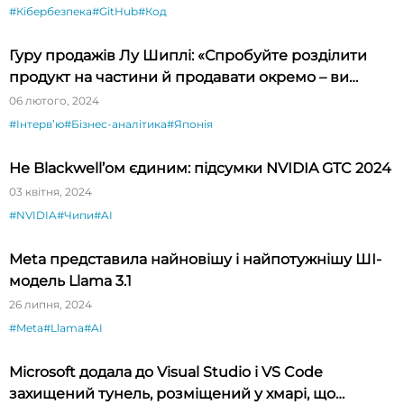
#Кібербезпека
#GitHub
#Код
Гуру продажів Лу Шиплі: «Спробуйте розділити
продукт на частини й продавати окремо – ви
будете вражені»
06 лютого, 2024
#Інтервʼю
#Бізнес-аналітика
#Японія
Не Blackwell’ом єдиним: підсумки NVIDIA GTC 2024
03 квітня, 2024
#NVIDIA
#Чипи
#AI
Meta представила найновішу і найпотужнішу ШІ-
модель Llama 3.1
26 липня, 2024
#Meta
#Llama
#AI
Microsoft додала до Visual Studio і VS Code
захищений тунель, розміщений у хмарі, що