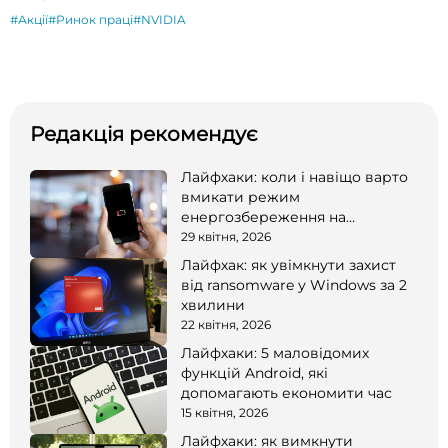
#Акції
#Ринок праці
#NVIDIA
Редакція рекомендує
Лайфхаки: коли і навіщо варто
вмикати режим
енергозбереження на
смартфоні
29 квітня, 2026
Лайфхак: як увімкнути захист
від ransomware у Windows за 2
хвилини
22 квітня, 2026
Лайфхаки: 5 маловідомих
функцій Android, які
допомагають економити час
15 квітня, 2026
Лайфхаки: як вимкнути