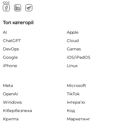
ссс
Топ категорії
AI
Apple
ChatGPT
Cloud
DevOps
Games
Google
iOS/iPadOS
iPhone
Linux
Meta
Microsoft
OpenAI
TikTok
Windows
Інтервʼю
Кібербезпека
Код
Крипта
Маркетинг