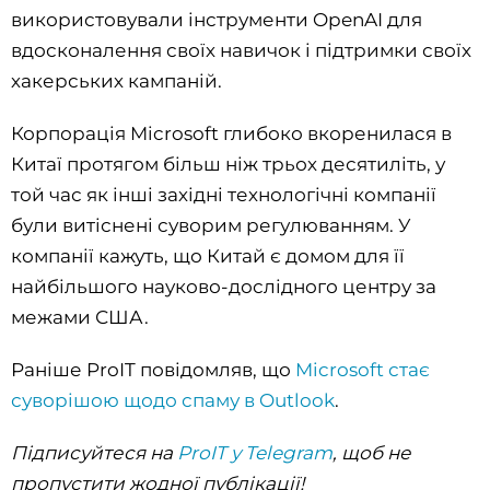
використовували інструменти OpenAI для
вдосконалення своїх навичок і підтримки своїх
хакерських кампаній.
Корпорація Microsoft глибоко вкоренилася в
Китаї протягом більш ніж трьох десятиліть, у
той час як інші західні технологічні компанії
були витіснені суворим регулюванням. У
компанії кажуть, що Китай є домом для її
найбільшого науково-дослідного центру за
межами США.
Раніше ProIT повідомляв, що
Microsoft стає
суворішою щодо спаму в Outlook
.
Підписуйтеся на
ProIT у Telegram
, щоб не
пропустити жодної публікації!