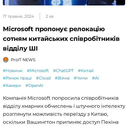
17 травня, 2024
2 хв
Microsoft пропонує релокацію
сотням китайських співробітників
відділу ШІ
ProIT NEWS
#Новини
#Microsoft
#ChatGPT
#Китай
#Ринок праці
#Cloud
#Війна
#Чипи
#AI
#Хакери
#OpenAI
Компанія Microsoft попросила співробітників
відділу хмарних обчислень і штучного інтелекту
розглянути можливість переїзду з Китаю,
оскільки Вашингтон припиняє доступ Пекіна