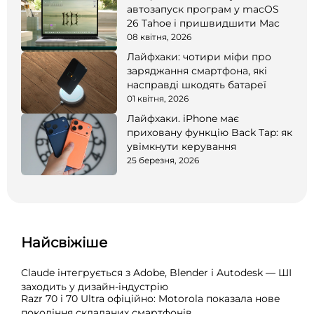
автозапуск програм у macOS
26 Tahoe і пришвидшити Mac
08 квітня, 2026
Лайфхаки: чотири міфи про
заряджання смартфона, які
насправді шкодять батареї
01 квітня, 2026
Лайфхаки. iPhone має
приховану функцію Back Tap: як
увімкнути керування
25 березня, 2026
Найсвіжіше
Claude інтегрується з Adobe, Blender і Autodesk — ШІ
заходить у дизайн-індустрію
Razr 70 і 70 Ultra офіційно: Motorola показала нове
покоління складаних смартфонів