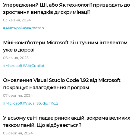
Упереджений ШІ, або Як технології призводять до
зростання випадків дискримінації
03 квітня, 2024
#AI
#Україна
#Amazon
Міні-комп’ютери Microsoft зі штучним інтелектом
уже в дорозі
06 січня, 2025
#Microsoft
#AI
#Copilot
Оновлення Visual Studio Code 1.92 від Microsoft
покращує налагодження програм
07 серпня, 2024
#Microsoft
#Visual Studio
#Код
У всьому світі падає ринок акцій, зокрема великих
техкомпаній. Що відбувається?
05 серпня, 2024