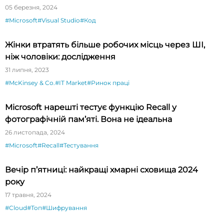
спрощує тестування API
05 березня, 2024
#Microsoft
#Visual Studio
#Код
Жінки втратять більше робочих місць через ШІ,
ніж чоловіки: дослідження
31 липня, 2023
#McKinsey & Co.
#IT Market
#Ринок праці
Microsoft нарешті тестує функцію Recall у
фотографічній пам’яті. Вона не ідеальна
26 листопада, 2024
#Microsoft
#Recall
#Тестування
Вечір п’ятниці: найкращі хмарні сховища 2024
року
17 травня, 2024
#Cloud
#Топ
#Шифрування