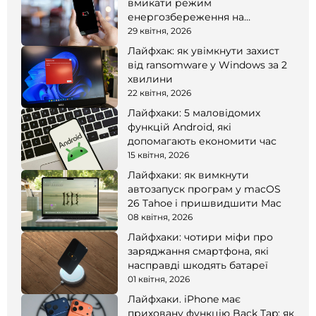
вмикати режим
енергозбереження на
смартфоні
29 квітня, 2026
Лайфхак: як увімкнути захист
від ransomware у Windows за 2
хвилини
22 квітня, 2026
Лайфхаки: 5 маловідомих
функцій Android, які
допомагають економити час
15 квітня, 2026
Лайфхаки: як вимкнути
автозапуск програм у macOS
26 Tahoe і пришвидшити Mac
08 квітня, 2026
Лайфхаки: чотири міфи про
заряджання смартфона, які
насправді шкодять батареї
01 квітня, 2026
Лайфхаки. iPhone має
приховану функцію Back Tap: як