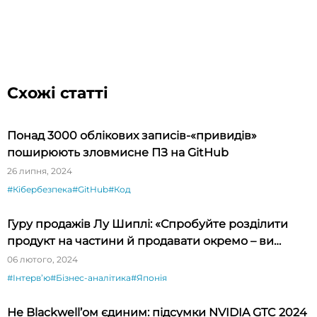
Схожі статті
Понад 3000 облікових записів-«привидів»
поширюють зловмисне ПЗ на GitHub
26 липня, 2024
#Кібербезпека
#GitHub
#Код
Гуру продажів Лу Шиплі: «Спробуйте розділити
продукт на частини й продавати окремо – ви
будете вражені»
06 лютого, 2024
#Інтервʼю
#Бізнес-аналітика
#Японія
Не Blackwell’ом єдиним: підсумки NVIDIA GTC 2024