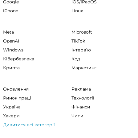
Google
iOS/iPadOS
iPhone
Linux
Meta
Microsoft
OpenAI
TikTok
Windows
Інтервʼю
Кібербезпека
Код
Крипта
Маркетинг
Оновлення
Реклама
Ринок праці
Технології
Україна
Фінанси
Хакери
Чипи
Дивитися всі категорії