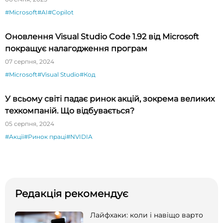
#Microsoft
#AI
#Copilot
Оновлення Visual Studio Code 1.92 від Microsoft
покращує налагодження програм
07 серпня, 2024
#Microsoft
#Visual Studio
#Код
У всьому світі падає ринок акцій, зокрема великих
техкомпаній. Що відбувається?
05 серпня, 2024
#Акції
#Ринок праці
#NVIDIA
Редакція рекомендує
Лайфхаки: коли і навіщо варто