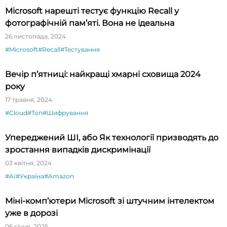
Microsoft нарешті тестує функцію Recall у
фотографічній пам’яті. Вона не ідеальна
26 листопада, 2024
#Microsoft
#Recall
#Тестування
Вечір п’ятниці: найкращі хмарні сховища 2024
року
17 травня, 2024
#Cloud
#Топ
#Шифрування
Упереджений ШІ, або Як технології призводять до
зростання випадків дискримінації
03 квітня, 2024
#AI
#Україна
#Amazon
Міні-комп’ютери Microsoft зі штучним інтелектом
уже в дорозі
06 січня, 2025