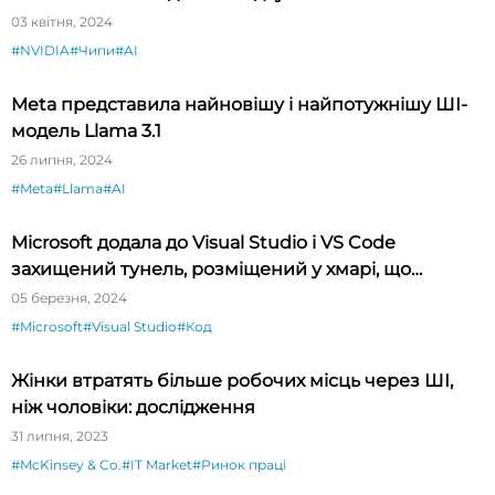
03 квітня, 2024
#NVIDIA
#Чипи
#AI
Meta представила найновішу і найпотужнішу ШІ-
модель Llama 3.1
26 липня, 2024
#Meta
#Llama
#AI
Microsoft додала до Visual Studio і VS Code
захищений тунель, розміщений у хмарі, що
спрощує тестування API
05 березня, 2024
#Microsoft
#Visual Studio
#Код
Жінки втратять більше робочих місць через ШІ,
ніж чоловіки: дослідження
31 липня, 2023
#McKinsey & Co.
#IT Market
#Ринок праці