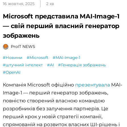
16 жовтня, 2025
2 хв
Microsoft представила MAI-Image-1
— свій перший власний генератор
зображень
ProIT NEWS
#Новини
#Microsoft
#MAI-Image-1
#штучний інтелект
#AI
#Генерація зображень
#OpenAI
Компанія Microsoft офіційно
презентувала
MAI-
Image-1 — перший генератор зображень,
повністю створений власною командою
розробників без залучення партнерів. Це
перший крок у новій стратегії компанії,
спрямованій на розвиток власних ШІ-рішень і