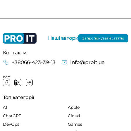
Наші автори
Запропонувати статтю
Контакти:
+38066-423-39-13
info@proit.ua
ссс
Топ категорії
AI
Apple
ChatGPT
Cloud
DevOps
Games