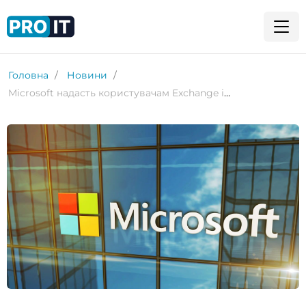
Головна
Новини
Microsoft надасть користувачам Exchange і Skype для бізнесу додаткові 6 місяців оновлень безпеки