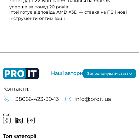
Легендарний Notepad++ з’явився на macOS —
уперше за понад 20 років
Intel готує відповідь AMD X3D — ставка на ПЗ і нові
інструменти оптимізації
Наші автори
Запропонувати статтю
Контакти:
+38066-423-39-13
info@proit.ua
ссс
Топ категорії