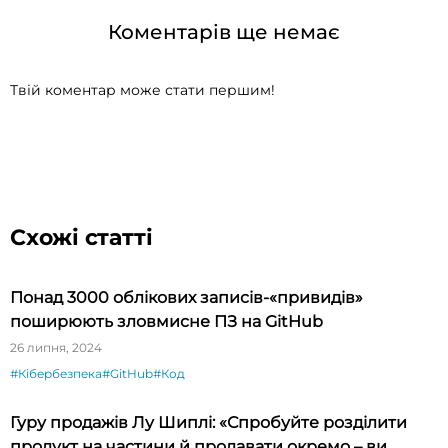
Коментарів ще немає
Твій коментар може стати першим!
Схожі статті
Понад 3000 облікових записів-«привидів»
поширюють зловмисне ПЗ на GitHub
26 липня, 2024
#Кібербезпека
#GitHub
#Код
Гуру продажів Лу Шиплі: «Спробуйте розділити
продукт на частини й продавати окремо – ви