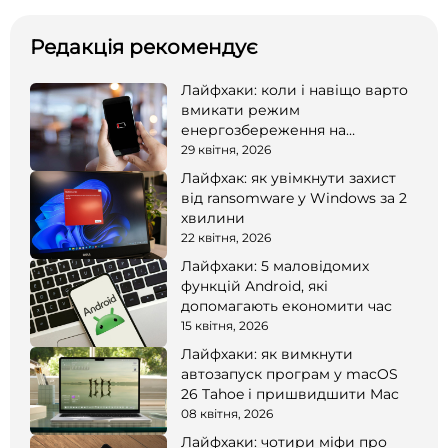
Редакція рекомендує
Лайфхаки: коли і навіщо варто
вмикати режим
енергозбереження на
смартфоні
29 квітня, 2026
Лайфхак: як увімкнути захист
від ransomware у Windows за 2
хвилини
22 квітня, 2026
Лайфхаки: 5 маловідомих
функцій Android, які
допомагають економити час
15 квітня, 2026
Лайфхаки: як вимкнути
автозапуск програм у macOS
26 Tahoe і пришвидшити Mac
08 квітня, 2026
Лайфхаки: чотири міфи про