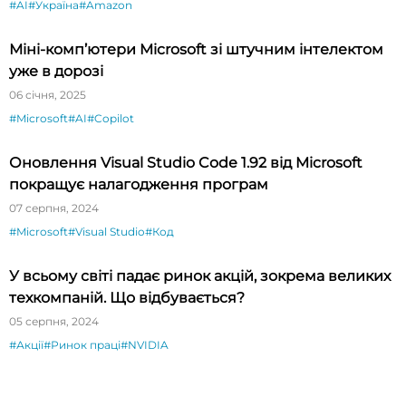
#AI
#Україна
#Amazon
Міні-комп’ютери Microsoft зі штучним інтелектом
уже в дорозі
06 січня, 2025
#Microsoft
#AI
#Copilot
Оновлення Visual Studio Code 1.92 від Microsoft
покращує налагодження програм
07 серпня, 2024
#Microsoft
#Visual Studio
#Код
У всьому світі падає ринок акцій, зокрема великих
техкомпаній. Що відбувається?
05 серпня, 2024
#Акції
#Ринок праці
#NVIDIA