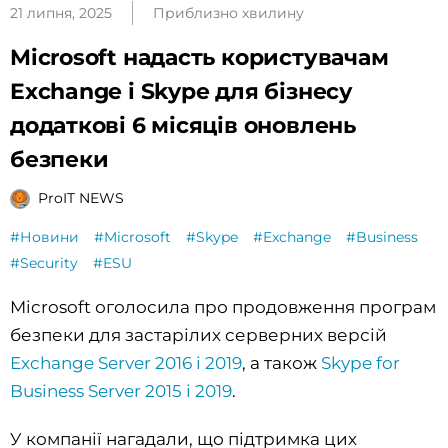
21 липня, 2025
Приблизно хвилину
Microsoft надасть користувачам
Exchange і Skype для бізнесу
додаткові 6 місяців оновлень
безпеки
ProIT NEWS
#Новини
#Microsoft
#Skype
#Exchange
#Business
#Security
#ESU
Microsoft оголосила про продовження програм
безпеки для застарілих серверних версій
Exchange Server 2016 і 2019
, а також
Skype for
Business Server 2015 і 2019
.
У компанії нагадали, що підтримка цих