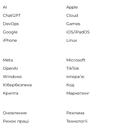
AI
Apple
ChatGPT
Cloud
DevOps
Games
Google
iOS/iPadOS
iPhone
Linux
Meta
Microsoft
OpenAI
TikTok
Windows
Інтервʼю
Кібербезпека
Код
Крипта
Маркетинг
Оновлення
Реклама
Ринок праці
Технології