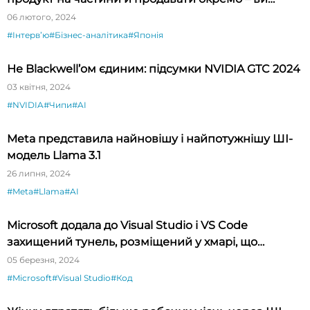
будете вражені»
06 лютого, 2024
#Інтервʼю
#Бізнес-аналітика
#Японія
Не Blackwell’ом єдиним: підсумки NVIDIA GTC 2024
03 квітня, 2024
#NVIDIA
#Чипи
#AI
Meta представила найновішу і найпотужнішу ШІ-
модель Llama 3.1
26 липня, 2024
#Meta
#Llama
#AI
Microsoft додала до Visual Studio і VS Code
захищений тунель, розміщений у хмарі, що
спрощує тестування API
05 березня, 2024
#Microsoft
#Visual Studio
#Код