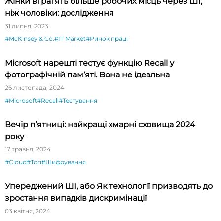
Жінки втратять більше робочих місць через ШІ,
ніж чоловіки: дослідження
31 липня, 2023
#McKinsey & Co.
#IT Market
#Ринок праці
Microsoft нарешті тестує функцію Recall у
фотографічній пам’яті. Вона не ідеальна
26 листопада, 2024
#Microsoft
#Recall
#Тестування
Вечір п’ятниці: найкращі хмарні сховища 2024
року
17 травня, 2024
#Cloud
#Топ
#Шифрування
Упереджений ШІ, або Як технології призводять до
зростання випадків дискримінації
03 квітня, 2024