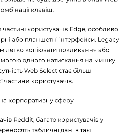
комбінації клавіш.
 частині користувачів Edge, особливо
орні або планшетні інтерфейси. Legacy
м легко копіювати покликання або
омогою одного натискання на мишку.
тність Web Select стає більш
ї частини користувачів.
на корпоративну сферу.
чів Reddit, багато користувачів у
ереносять табличні дані в такі