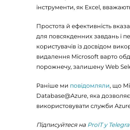
інструменти, як Excel, вважаю
Простота й ефективність вказа
для повсякденних завдань і 
користувачів із досвідом вико
видалення Microsoft варто об
порожнечу, залишену Web Sele
Раніше ми
повідомляли
, що M
Database@Azure, яка дозволяє
використовувати служби Azure
Підписуйтеся на
ProIT у Telegr