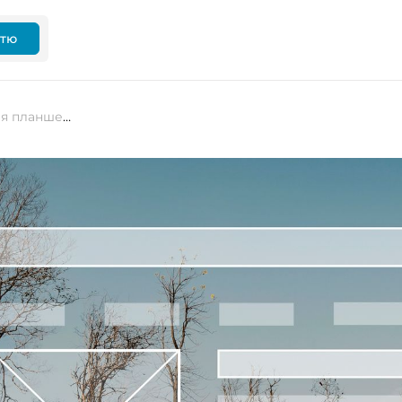
ттю
Microsoft Edge втрачає зручну для планшетів функцію Web Select