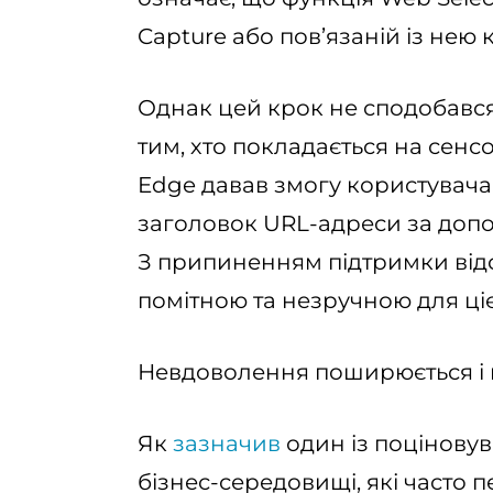
Capture або пов’язаній із нею 
Однак цей крок не сподобався
тим, хто покладається на сенс
Edge давав змогу користувача
заголовок URL-адреси за доп
З припиненням підтримки відсу
помітною та незручною для ціє
Невдоволення поширюється і 
Як
зазначив
один із поціновува
бізнес-середовищі, які часто п