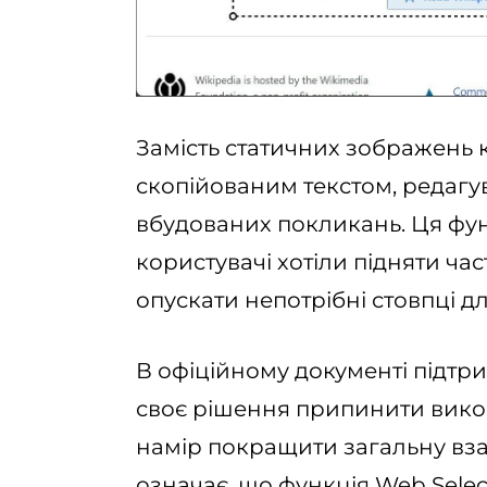
Замість статичних зображень к
скопійованим текстом, редагу
вбудованих покликань. Ця фу
користувачі хотіли підняти ча
опускати непотрібні стовпці 
В офіційному документі підтр
своє рішення припинити викор
намір покращити загальну вза
означає, що функція Web Selec