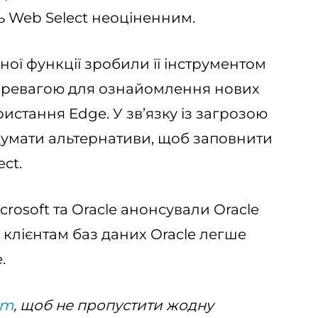
ть Web Select неоціненним.
ної функції зробили її інструментом
перевагою для ознайомлення нових
ристання Edge. У зв’язку із загрозою
думати альтернативи, щоб заповнити
ct.
icrosoft та Oracle анонсували Oracle
 клієнтам баз даних Oracle легше
.
am
, щоб не пропустити жодну