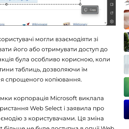
ористувачі могли взаємодіяти зі
вати його або отримувати доступ до
нкція була особливо корисною, коли
стини таблиць, дозволяючи їм
для спрощеного копіювання.
имки корпорація Microsoft виклала
истання Web Select і заявила про
ємодію з користувачами. Ця зміна
t більше не буде доступна в опції Web