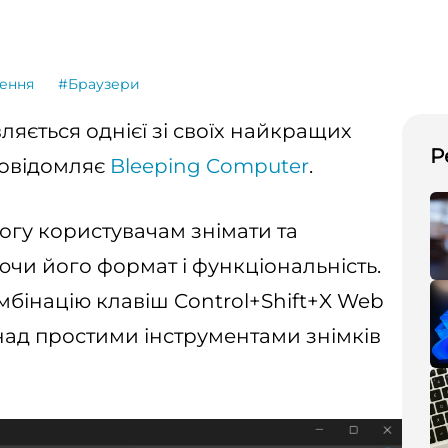
ення
#Браузери
ляється однієї зі своїх найкращих
Р
повідомляє
Bleeping Computer
.
огу користувачам знімати та
ючи його формат і функціональність.
бінацію клавіш Control+Shift+X Web
 над простими інструментами знімків