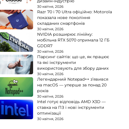
дизайн-індустрію
30 квітня, 2026
Razr 70 і 70 Ultra офіційно: Motorola
показала нове покоління
складаних смартфонів
30 квітня, 2026
NVIDIA розширює лінійку:
мобільна RTX 5070 отримала 12 ГБ
GDDR7
30 квітня, 2026
Парсинг сайтів: що це, як працює
та які інструменти
використовують для збору даних
30 квітня, 2026
Легендарний Notepad++ з’явився
на macOS — уперше за понад 20
років
30 квітня, 2026
Intel готує відповідь AMD X3D —
ставка на ПЗ і нові інструменти
оптимізації
30 квітня, 2026