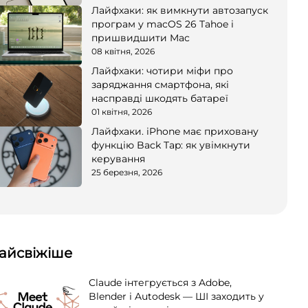
Лайфхаки: як вимкнути автозапуск
програм у macOS 26 Tahoe і
пришвидшити Mac
08 квітня, 2026
Лайфхаки: чотири міфи про
заряджання смартфона, які
насправді шкодять батареї
01 квітня, 2026
Лайфхаки. iPhone має приховану
функцію Back Tap: як увімкнути
керування
25 березня, 2026
айсвіжіше
Claude інтегрується з Adobe,
Blender і Autodesk — ШІ заходить у