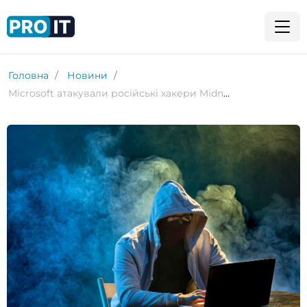
Головна
Новини
Microsoft атакували російські хакери Midnight Blizzard