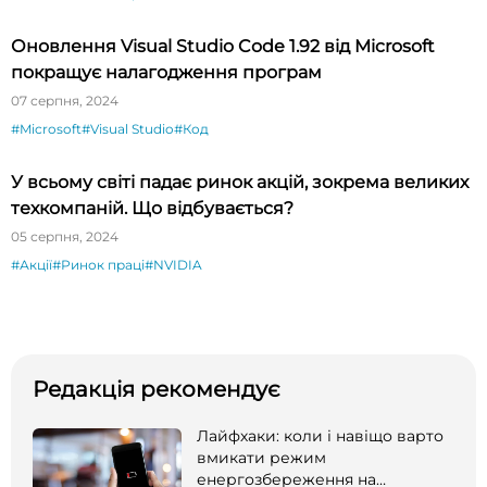
Оновлення Visual Studio Code 1.92 від Microsoft
покращує налагодження програм
07 серпня, 2024
#Microsoft
#Visual Studio
#Код
У всьому світі падає ринок акцій, зокрема великих
техкомпаній. Що відбувається?
05 серпня, 2024
#Акції
#Ринок праці
#NVIDIA
Редакція рекомендує
Лайфхаки: коли і навіщо варто
вмикати режим
енергозбереження на