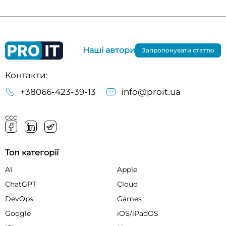
Наші автори
Запропонувати статтю
Контакти:
+38066-423-39-13
info@proit.ua
ссс
Топ категорії
AI
Apple
ChatGPT
Cloud
DevOps
Games
Google
iOS/iPadOS