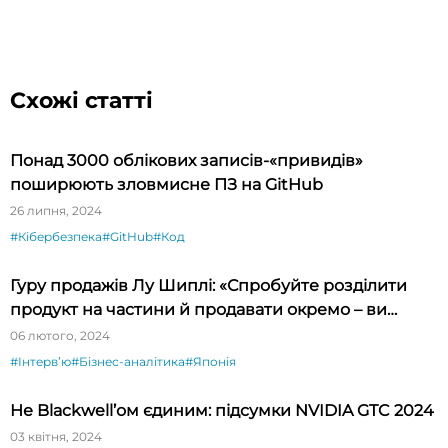
Схожі статті
Понад 3000 облікових записів-«привидів»
поширюють зловмисне ПЗ на GitHub
26 липня, 2024
#Кібербезпека
#GitHub
#Код
Гуру продажів Лу Шиплі: «Спробуйте розділити
продукт на частини й продавати окремо – ви
будете вражені»
06 лютого, 2024
#Інтервʼю
#Бізнес-аналітика
#Японія
Не Blackwell’ом єдиним: підсумки NVIDIA GTC 2024
03 квітня, 2024