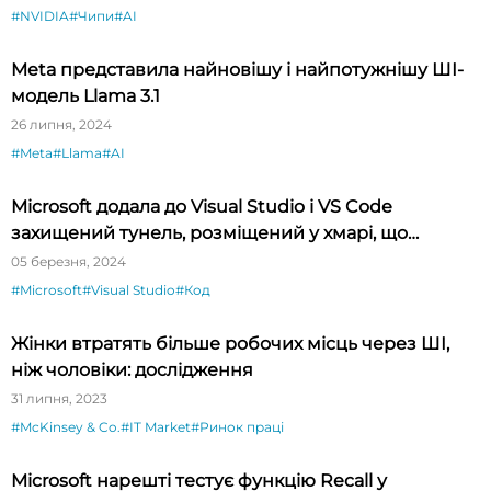
#NVIDIA
#Чипи
#AI
Meta представила найновішу і найпотужнішу ШІ-
модель Llama 3.1
26 липня, 2024
#Meta
#Llama
#AI
Microsoft додала до Visual Studio і VS Code
захищений тунель, розміщений у хмарі, що
спрощує тестування API
05 березня, 2024
#Microsoft
#Visual Studio
#Код
Жінки втратять більше робочих місць через ШІ,
ніж чоловіки: дослідження
31 липня, 2023
#McKinsey & Co.
#IT Market
#Ринок праці
Microsoft нарешті тестує функцію Recall у