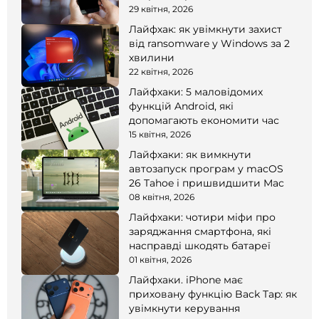
смартфоні
29 квітня, 2026
Лайфхак: як увімкнути захист
від ransomware у Windows за 2
хвилини
22 квітня, 2026
Лайфхаки: 5 маловідомих
функцій Android, які
допомагають економити час
15 квітня, 2026
Лайфхаки: як вимкнути
автозапуск програм у macOS
26 Tahoe і пришвидшити Mac
08 квітня, 2026
Лайфхаки: чотири міфи про
заряджання смартфона, які
насправді шкодять батареї
01 квітня, 2026
Лайфхаки. iPhone має
приховану функцію Back Tap: як
увімкнути керування