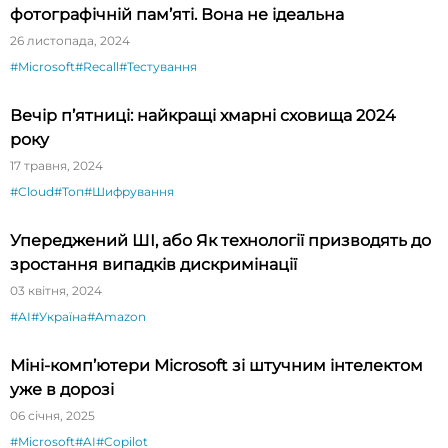
фотографічній пам’яті. Вона не ідеальна
26 листопада, 2024
#Microsoft
#Recall
#Тестування
Вечір п’ятниці: найкращі хмарні сховища 2024
року
17 травня, 2024
#Cloud
#Топ
#Шифрування
Упереджений ШІ, або Як технології призводять до
зростання випадків дискримінації
03 квітня, 2024
#AI
#Україна
#Amazon
Міні-комп’ютери Microsoft зі штучним інтелектом
уже в дорозі
06 січня, 2025
#Microsoft
#AI
#Copilot