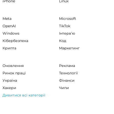
iPhone
Linux
Meta
Microsoft
OpenAI
TikTok
Windows
Інтервʼю
Кібербезпека
Код
Крипта
Маркетинг
Оновлення
Реклама
Ринок праці
Технології
Україна
Фінанси
Хакери
Чипи
Дивитися всі категорії