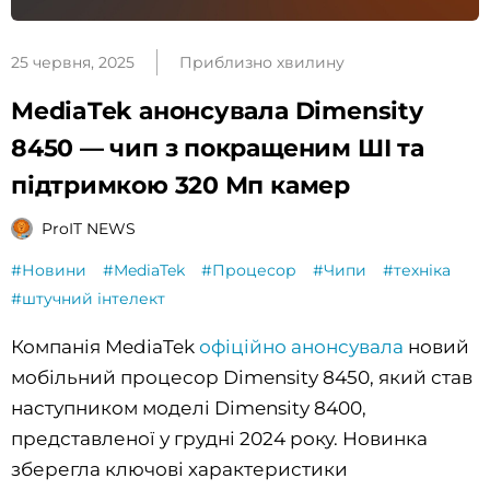
25 червня, 2025
Приблизно хвилину
MediaTek анонсувала Dimensity
8450 — чип з покращеним ШІ та
підтримкою 320 Мп камер
ProIT NEWS
#Новини
#MediaTek
#Процесор
#Чипи
#техніка
#штучний інтелект
Компанія MediaTek
офіційно анонсувала
новий
мобільний процесор Dimensity 8450, який став
наступником моделі Dimensity 8400,
представленої у грудні 2024 року. Новинка
зберегла ключові характеристики