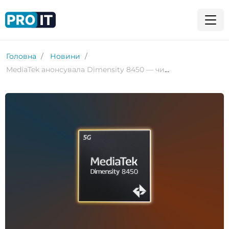
Головна
Новини
MediaTek анонсувала Dimensity 8450 — чип з покращеним ШІ та підтримкою 320 Мп камер