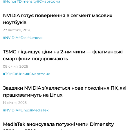
#Honor
#Dimensity
#Смартфони
NVIDIA готує повернення в сегмент масових
ноутбуків
27 лютого, 2026
#NVIDIA
#Dell
#Lenovo
TSMC підвищує ціни на 2-нм чипи — флагманські
смартфони подорожчають
08 січня, 2026
#TSMC
#Чипи
#Смартфони
Завдяки NVIDIA з’являється нове покоління ПК, які
працюватимуть на Linux
14 січня, 2025
#NVIDIA
#Linux
#MediaTek
MediaTek анонсувала потужні чипи Dimensity