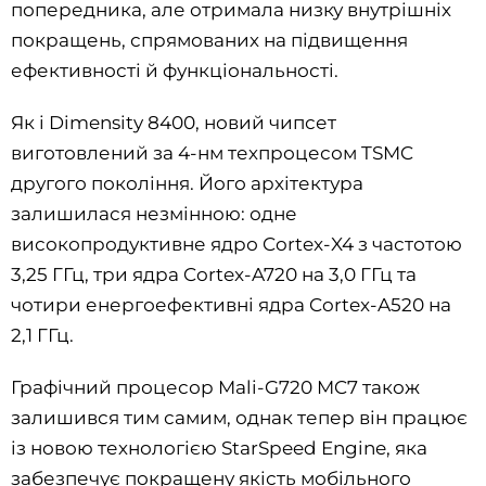
попередника, але отримала низку внутрішніх
покращень, спрямованих на підвищення
ефективності й функціональності.
Як і Dimensity 8400, новий чипсет
виготовлений за 4-нм техпроцесом TSMC
другого покоління. Його архітектура
залишилася незмінною: одне
високопродуктивне ядро Cortex-X4 з частотою
3,25 ГГц, три ядра Cortex-A720 на 3,0 ГГц та
чотири енергоефективні ядра Cortex-A520 на
2,1 ГГц.
Графічний процесор Mali-G720 MC7 також
залишився тим самим, однак тепер він працює
із новою технологією StarSpeed Engine, яка
забезпечує покращену якість мобільного