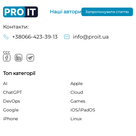
Наші автори
Запропонувати статтю
Контакти:
+38066-423-39-13
info@proit.ua
ссс
Топ категорії
AI
Apple
ChatGPT
Cloud
DevOps
Games
Google
iOS/iPadOS
iPhone
Linux