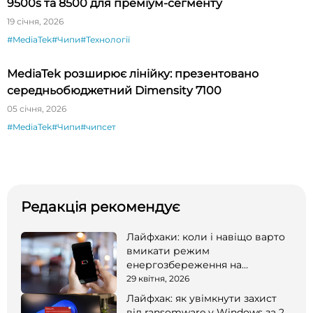
9500s та 8500 для преміум-сегменту
19 січня, 2026
#MediaTek
#Чипи
#Технології
MediaTek розширює лінійку: презентовано
середньобюджетний Dimensity 7100
05 січня, 2026
#MediaTek
#Чипи
#чипсет
Редакція рекомендує
Лайфхаки: коли і навіщо варто
вмикати режим
енергозбереження на
смартфоні
29 квітня, 2026
Лайфхак: як увімкнути захист
від ransomware у Windows за 2