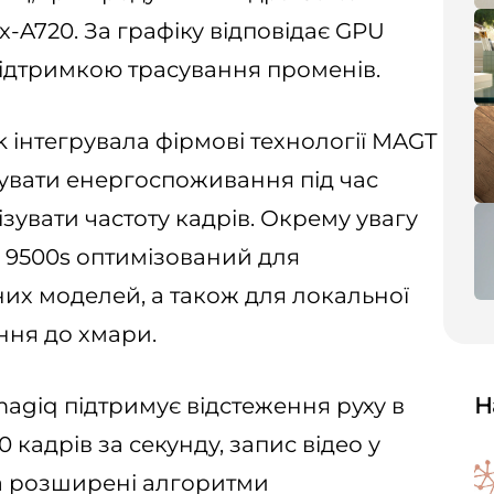
-A720. За графіку відповідає GPU
підтримкою трасування променів.
k інтегрувала фірмові технології MAGT
ижувати енергоспоживання під час
ізувати частоту кадрів. Окрему увагу
y 9500s оптимізований для
их моделей, а також для локальної
ння до хмари.
giq підтримує відстеження руху в
Н
 кадрів за секунду, запис відео у
та розширені алгоритми