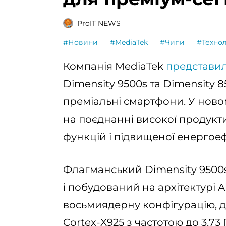
ProIT NEWS
#Новини
#MediaTek
#Чипи
#Технол
Компанія MediaTek
представи
Dimensity 9500s та Dimensity 8
преміальні смартфони. У ново
на поєднанні високої продукти
функцій і підвищеної енергоеф
Флагманський Dimensity 9500s
і побудований на архітектурі A
восьмиядерну конфігурацію, д
Cortex-X925 з частотою до 3,73 