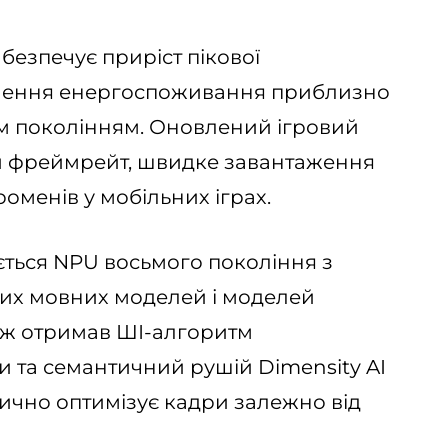
безпечує приріст пікової
ншення енергоспоживання приблизно
ім поколінням. Оновлений ігровий
ий фреймрейт, швидке завантаження
роменів у мобільних іграх.
ється NPU восьмого покоління з
их мовних моделей і моделей
ож отримав ШІ-алгоритм
и та семантичний рушій Dimensity AI
тично оптимізує кадри залежно від