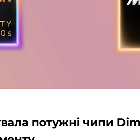
вала потужні чипи Dime
гменту