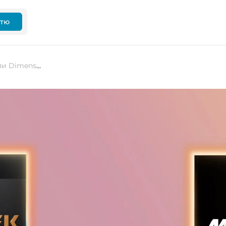
ттю
MediaTek анонсувала потужні чипи Dimensity 9500s та 8500 для преміум-сегменту