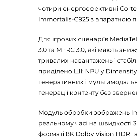
чотири енергоефективні Cortex
Immortalis-G925 з апаратною 
Для ігрових сценаріїв MediaTe
3.0 та MFRC 3.0, які мають зн
тривалих навантажень і стабіл
приділено ШІ: NPU у Dimensit
генеративних і мультимодальн
генерації контенту без зверне
Модуль обробки зображень Ima
реальному часі на швидкості 30
форматі 8K Dolby Vision HDR 