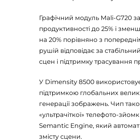
Графічний модуль Mali-G720 за
продуктивності до 25% і зме
на 20% порівняно з попередн
рушій відповідає за стабільн
сцен і підтримку трасування п
У Dimensity 8500 використову
підтримкою глобальних велик
генерації зображень. Чип так
«ультрачіткої» телефото-зйомк
Semantic Engine, який автома
змісту сцени.