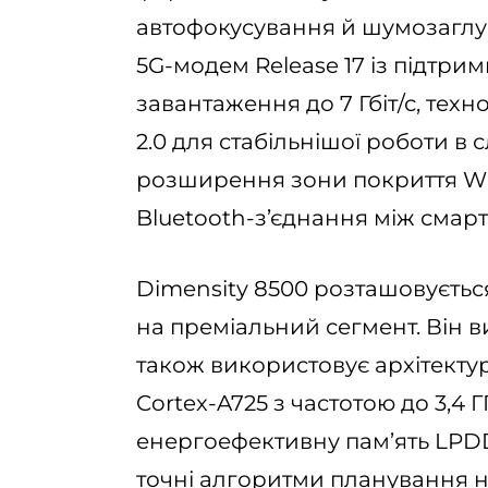
автофокусування й шумозаглуш
5G-модем Release 17 із підтри
завантаження до 7 Гбіт/с, техно
2.0 для стабільнішої роботи в 
розширення зони покриття Wi-
Bluetooth-з’єднання між смарт
Dimensity 8500 розташовуєть
на преміальний сегмент. Він в
також використовує архітектур
Cortex-A725 з частотою до 3,4 
енергоефективну пам’ять LPDDR
точні алгоритми планування 