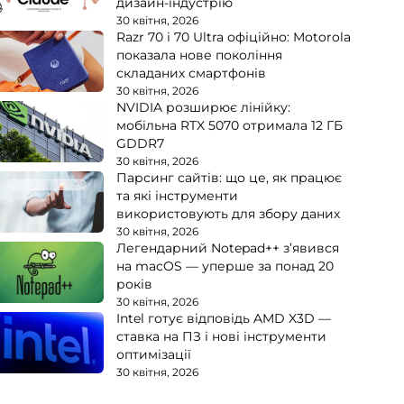
дизайн-індустрію
30 квітня, 2026
Razr 70 і 70 Ultra офіційно: Motorola
показала нове покоління
складаних смартфонів
30 квітня, 2026
NVIDIA розширює лінійку:
мобільна RTX 5070 отримала 12 ГБ
GDDR7
30 квітня, 2026
Парсинг сайтів: що це, як працює
та які інструменти
використовують для збору даних
30 квітня, 2026
Легендарний Notepad++ з’явився
на macOS — уперше за понад 20
років
30 квітня, 2026
Intel готує відповідь AMD X3D —
ставка на ПЗ і нові інструменти
оптимізації
30 квітня, 2026