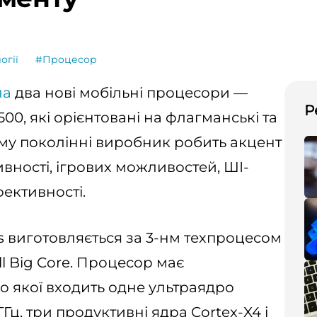
огії
#Процесор
ла
два нові мобільні процесори —
Р
500, які орієнтовані на флагманські та
му поколінні виробник робить акцент
вності, ігрових можливостей, ШІ-
ективності.
 виготовляється за 3-нм техпроцесом
ll Big Core. Процесор має
о якої входить одне ультраядро
ГГц, три продуктивні ядра Cortex-X4 і