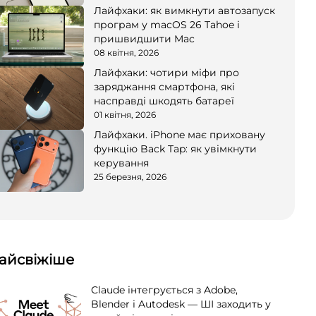
Лайфхаки: як вимкнути автозапуск
програм у macOS 26 Tahoe і
пришвидшити Mac
08 квітня, 2026
Лайфхаки: чотири міфи про
заряджання смартфона, які
насправді шкодять батареї
01 квітня, 2026
Лайфхаки. iPhone має приховану
функцію Back Tap: як увімкнути
керування
25 березня, 2026
айсвіжіше
Claude інтегрується з Adobe,
Blender і Autodesk — ШІ заходить у