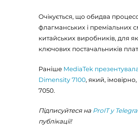
Очікується, що обидва процес
флагманських і преміальних 
китайських виробників, для як
ключових постачальників пла
Раніше
MediaTek презентувал
Dimensity 7100
, який, імовірн
7050.
Підписуйтеся на
ProIT у Telegr
публікації!