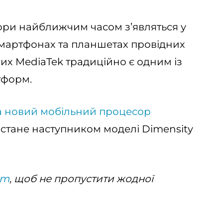
ори найближчим часом з’являться у
смартфонах та планшетах провідних
их MediaTek традиційно є одним із
тформ.
а новий мобільний процесор
о, стане наступником моделі Dimensity
am
, щоб не пропустити жодної