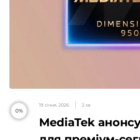
19 січня, 2026
2 хв
0%
MediaTek анонсу
для преміум-се