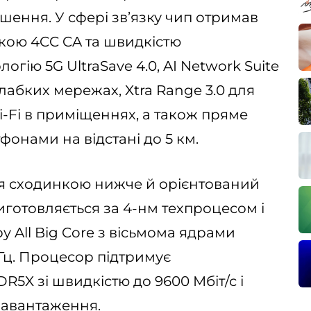
ення. У сфері зв’язку чип отримав
мкою 4CC CA та швидкістю
логію 5G UltraSave 4.0, AI Network Suite
слабких мережах, Xtra Range 3.0 для
Fi в приміщеннях, а також пряме
фонами на відстані до 5 км.
ся сходинкою нижче й орієнтований
иготовляється за 4-нм техпроцесом і
у All Big Core з вісьмома ядрами
ГГц. Процесор підтримує
5X зі швидкістю до 9600 Мбіт/с і
навантаження.