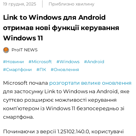
19 грудня, 2025
Приблизно хвилину
Link to Windows для Android
отримав нові функції керування
Windows 11
ProIT NEWS
#Новини
#Microsoft
#Windows
#Android
#Смартфони
#ПК
#Оновлення
Microsoft почала
розгортати велике оновлення
для застосунку Link to Windows на Android, яке
суттєво розширює можливості керування
комп’ютером із Windows 11 безпосередньо зі
смартфона.
Починаючи з версії 1.25102.140.0, користувачі