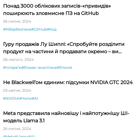
Понад 3000 облікових записів-«привидів»
поширюють зловмисне ПЗ на GitHub
26 липня, 2024
#Кібербезпека
#GitHub
#Код
Гуру продажів Лу Шиплі: «Спробуйте розділити
продукт на частини й продавати окремо – ви
будете вражені»
06 лютого, 2024
#Інтервʼю
#Бізнес-аналітика
#Японія
Не Blackwell’ом єдиним: підсумки NVIDIA GTC 2024
03 квітня, 2024
#NVIDIA
#Чипи
#AI
Meta представила найновішу і найпотужнішу ШІ-
модель Llama 3.1
26 липня, 2024
#Meta
#Llama
#AI