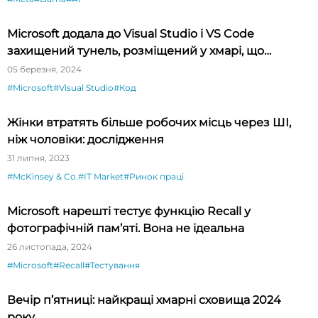
Microsoft додала до Visual Studio і VS Code
захищений тунель, розміщений у хмарі, що
спрощує тестування API
05 березня, 2024
#Microsoft
#Visual Studio
#Код
Жінки втратять більше робочих місць через ШІ,
ніж чоловіки: дослідження
31 липня, 2023
#McKinsey & Co.
#IT Market
#Ринок праці
Microsoft нарешті тестує функцію Recall у
фотографічній пам’яті. Вона не ідеальна
26 листопада, 2024
#Microsoft
#Recall
#Тестування
Вечір п’ятниці: найкращі хмарні сховища 2024
року