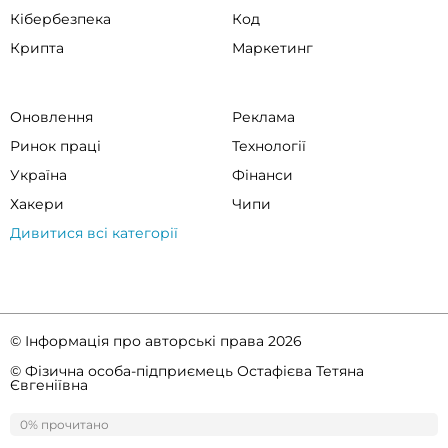
Кібербезпека
Код
Крипта
Маркетинг
Оновлення
Реклама
Ринок праці
Технології
Україна
Фінанси
Хакери
Чипи
Дивитися всі категорії
© Інформація про авторські права 2026
© Фізична особа-підприємець Остафієва Тетяна
Євгеніївна
Правила спільноти
Політика конфіденційності
0% прочитано
0%