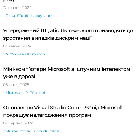
17 травня, 2024
#Cloud
#Топ
#Шифрування
Упереджений ШІ, або Як технології призводять до
зростання випадків дискримінації
03 квітня, 2024
#AI
#Україна
#Amazon
Міні-комп’ютери Microsoft зі штучним інтелектом
уже в дорозі
06 січня, 2025
#Microsoft
#AI
#Copilot
Оновлення Visual Studio Code 1.92 від Microsoft
покращує налагодження програм
07 серпня, 2024
#Microsoft
#Visual Studio
#Код