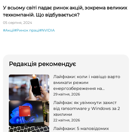
У всьому світі падає ринок акцій, зокрема великих
техкомпаній. Що відбувається?
05 серпня, 2024
#Акції
#Ринок праці
#NVIDIA
Редакція рекомендує
Лайфхаки: коли і навіщо варто
вмикати режим
енергозбереження на
смартфоні
29 квітня, 2026
Лайфхак: як увімкнути захист
від ransomware у Windows за 2
хвилини
22 квітня, 2026
Лайфхаки: 5 маловідомих