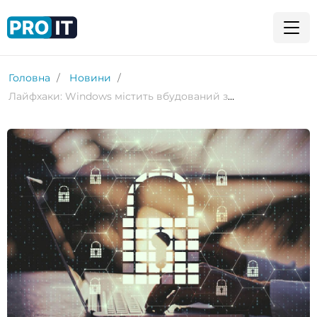
Головна
Новини
Лайфхаки: Windows містить вбудований захист від програм-вимагачів. Ось як його увімкнути