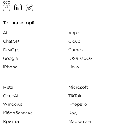
ссс
Топ категорії
AI
Apple
ChatGPT
Cloud
DevOps
Games
Google
iOS/iPadOS
iPhone
Linux
Meta
Microsoft
OpenAI
TikTok
Windows
Інтервʼю
Кібербезпека
Код
Крипта
Маркетинг