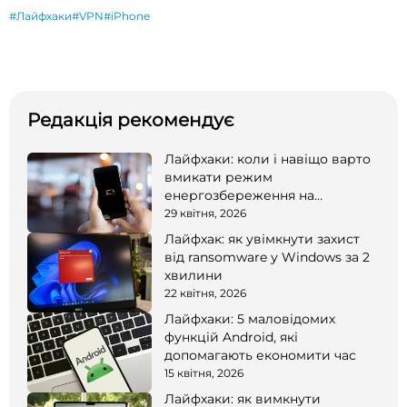
#Лайфхаки
#VPN
#iPhone
Редакція рекомендує
Лайфхаки: коли і навіщо варто
вмикати режим
енергозбереження на
смартфоні
29 квітня, 2026
Лайфхак: як увімкнути захист
від ransomware у Windows за 2
хвилини
22 квітня, 2026
Лайфхаки: 5 маловідомих
функцій Android, які
допомагають економити час
15 квітня, 2026
Лайфхаки: як вимкнути