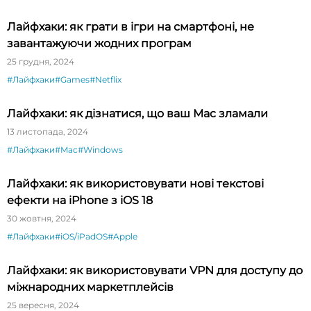
Лайфхаки: як грати в ігри на смартфоні, не
завантажуючи жодних програм
25 грудня, 2024
#Лайфхаки
#Games
#Netflix
Лайфхаки: як дізнатися, що ваш Mac зламали
13 листопада, 2024
#Лайфхаки
#Mac
#Windows
Лайфхаки: як використовувати нові текстові
ефекти на iPhone з iOS 18
30 жовтня, 2024
#Лайфхаки
#iOS/iPadOS
#Apple
Лайфхаки: як використовувати VPN для доступу до
міжнародних маркетплейсів
25 вересня, 2024