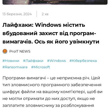
13 березня, 2024
2 хв
Лайфхаки: Windows містить
вбудований захист від програм-
вимагачів. Ось як його увімкнути
ProIT NEWS
#Новини
#Лайфхаки
#Windows
#Кібербезпека
#Ransomware
#Microsoft
Програми-вимагачі – це неприємна річ. Цей
тип зловмисного програмного забезпечення
шифрує файли на вашому комп’ютері, щоб ви
не могли отримати до них доступ, якщо не
заплатите зловмиснику за розблокування