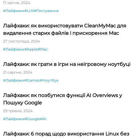
17 квітня, 2024
#Лайфхаки
#LLM
#Тестування
Лайфхаки: як використовувати CleanMyMac для
видалення старих файлів і прискорення Mac
27 листопада, 2024
#Лайфхаки
#Apple
#Mac
Лайфхаки: як грати в ігри на неігровому ноутбуці
21 серпня, 2024
#Лайфхаки
#Games
#Ноутбук
Лайфхаки: як позбутися функції AI Overviews у
Пошуку Google
29 травня, 2024
#Лайфхаки
#Google
#AI
Лайфхаки: 6 порад щодо використання Linux без