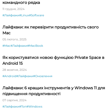
командного рядка
11 грудня, 2024
#Лайфхаки
#Linux
#Software
Лайфхаки: як перевірити продуктивність свого
Mac
05 лютого, 2025
#Mac
#Лайфхаки
#MacBook
Як користуватися новою функцією Private Space в
Android 15
28 жовтня, 2024
#Android
#Лайфхаки
#Оновлення
Лайфхаки: 6 кращих інструментів у Windows 11 для
підвищення продуктивності
07 серпня, 2024
#Лайфхаки
#Топ
#Windows