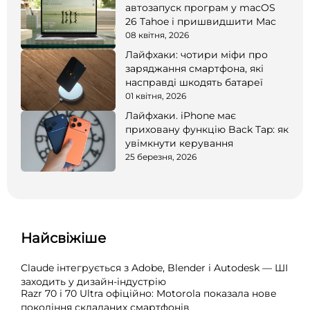
автозапуск програм у macOS
26 Tahoe і пришвидшити Mac
08 квітня, 2026
Лайфхаки: чотири міфи про
заряджання смартфона, які
насправді шкодять батареї
01 квітня, 2026
Лайфхаки. iPhone має
приховану функцію Back Tap: як
увімкнути керування
25 березня, 2026
Найсвіжіше
Claude інтегрується з Adobe, Blender і Autodesk — ШІ
заходить у дизайн-індустрію
Razr 70 і 70 Ultra офіційно: Motorola показала нове
покоління складаних смартфонів