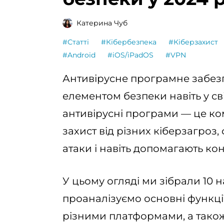
Катерина Чуб
#Статті
#Кібербезпека
#Кіберзахист
#Android
#iOS/iPadOS
#VPN
Антивірусне програмне забез
елементом безпеки навіть у сві
антивірусні програми — це ко
захист від різних кіберзагроз,
атаки і навіть допомагають ко
У цьому огляді ми зібрали 10
проаналізуємо основні функції,
різними платформами, а також