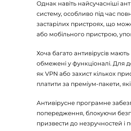
Однак навіть найсучасніші ан
систему, особливо під час по
застарілих пристроях, що мо
або мобільного пристрою, уп
Хоча багато антивірусів мають 
обмежені у функціоналі. Для 
як VPN або захист кількох при
платити за преміум-пакети, як
Антивірусне програмне забез
попередження, блокуючи безп
призвести до незручностей і 