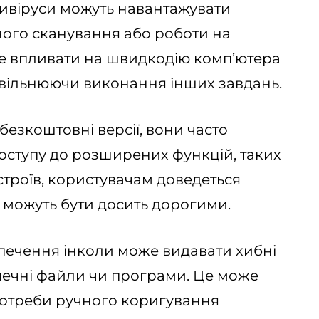
тивіруси можуть навантажувати
вного сканування або роботи на
же впливати на швидкодію комп’ютера
овільнюючи виконання інших завдань.
безкоштовні версії, вони часто
доступу до розширених функцій, таких
строїв, користувачам доведеться
і можуть бути досить дорогими.
печення інколи може видавати хибні
ечні файли чи програми. Це може
потреби ручного коригування