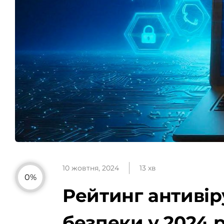
10 жовтня, 2024
13 хв
0%
Рейтинг антивір
безпеки у 2024 