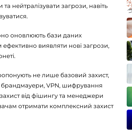
 та нейтралізувати загрози, навіть
вуватися.
рно оновлюють бази даних
м ефективно виявляти нові загрози,
рнеті.
пропонують не лише базовий захист,
 як брандмауери, VPN, шифрування
 захист від фішингу та менеджери
увачам отримати комплексний захист