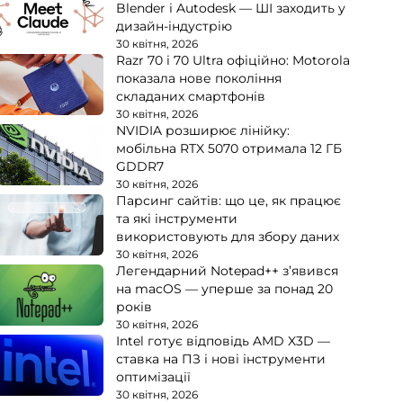
Blender і Autodesk — ШІ заходить у
дизайн-індустрію
30 квітня, 2026
Razr 70 і 70 Ultra офіційно: Motorola
показала нове покоління
складаних смартфонів
30 квітня, 2026
NVIDIA розширює лінійку:
мобільна RTX 5070 отримала 12 ГБ
GDDR7
30 квітня, 2026
Парсинг сайтів: що це, як працює
та які інструменти
використовують для збору даних
30 квітня, 2026
Легендарний Notepad++ з’явився
на macOS — уперше за понад 20
років
30 квітня, 2026
Intel готує відповідь AMD X3D —
ставка на ПЗ і нові інструменти
оптимізації
30 квітня, 2026