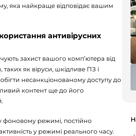
му, яка найкраще відповідає вашим
икористання антивірусних
чують захист вашого комп’ютера від
 таких як віруси, шкідливе ПЗ і
побігти несанкціонованому доступу до
дливий контент ще до його
.
Н
у фоновому режимі, постійно
ктивність у режимі реального часу.