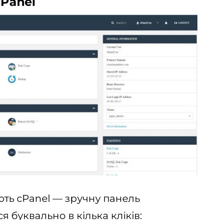
cPanel
ють cPanel — зручну панель
 буквально в кілька кліків: