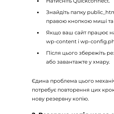
Натисніть Quickconnect.
Знайдіть папку public_htm
правою кнопкою миші та 
Якщо ваш сайт працює на
wp-content і wp-config.p
Після цього збережіть р
або завантажте у хмару.
Єдина проблема цього механіч
потребує повторення цих крок
нову резервну копію.