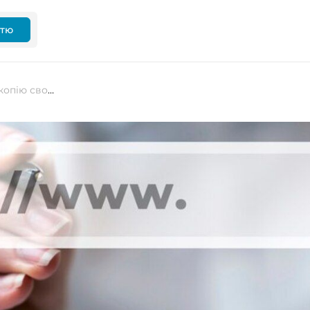
ттю
Лайфхаки: як зробити резервну копію свого сайту