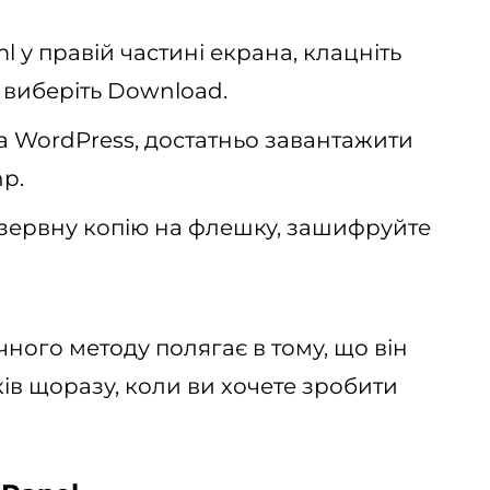
l у правій частині екрана, клацніть
виберіть Download.
 WordPress, достатньо завантажити
hp.
езервну копію на флешку, зашифруйте
ного методу полягає в тому, що він
ів щоразу, коли ви хочете зробити