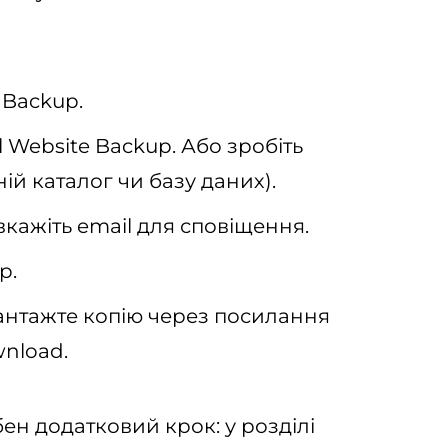
→ Backup.
l Website Backup. Або зробіть
й каталог чи базу даних).
вкажіть email для сповіщення.
p.
антажте копію через посилання
wnload.
бен додатковий крок: у розділі