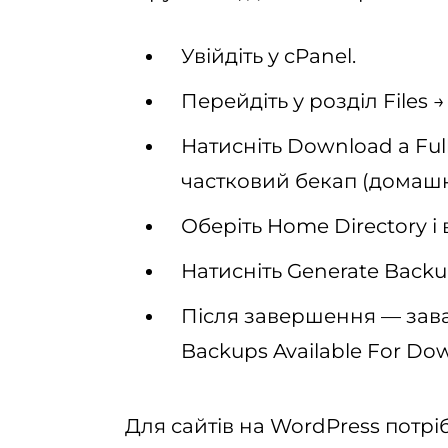
Увійдіть у cPanel.
Перейдіть у розділ Files 
Натисніть Download a Ful
частковий бекап (домашні
Оберіть Home Directory і 
Натисніть Generate Backu
Після завершення — зав
Backups Available For Do
Для сайтів на WordPress потрі