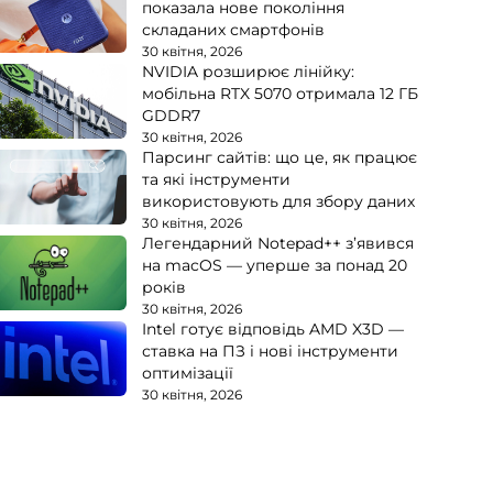
показала нове покоління
складаних смартфонів
30 квітня, 2026
NVIDIA розширює лінійку:
мобільна RTX 5070 отримала 12 ГБ
GDDR7
30 квітня, 2026
Парсинг сайтів: що це, як працює
та які інструменти
використовують для збору даних
30 квітня, 2026
Легендарний Notepad++ з’явився
на macOS — уперше за понад 20
років
30 квітня, 2026
Intel готує відповідь AMD X3D —
ставка на ПЗ і нові інструменти
оптимізації
30 квітня, 2026