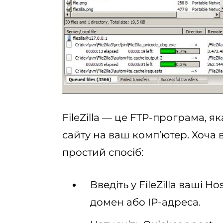
FileZilla — це FTP-програма, 
сайту на ваш комп’ютер. Хоча 
простий спосіб:
Введіть у FileZilla ваші H
домен або IP-адреса.