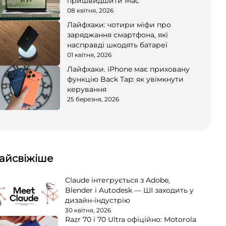
пришвидшити Mac
08 квітня, 2026
Лайфхаки: чотири міфи про
заряджання смартфона, які
насправді шкодять батареї
01 квітня, 2026
Лайфхаки. iPhone має приховану
функцію Back Tap: як увімкнути
керування
25 березня, 2026
айсвіжіше
Claude інтегрується з Adobe,
Blender і Autodesk — ШІ заходить у
дизайн-індустрію
30 квітня, 2026
Razr 70 і 70 Ultra офіційно: Motorola