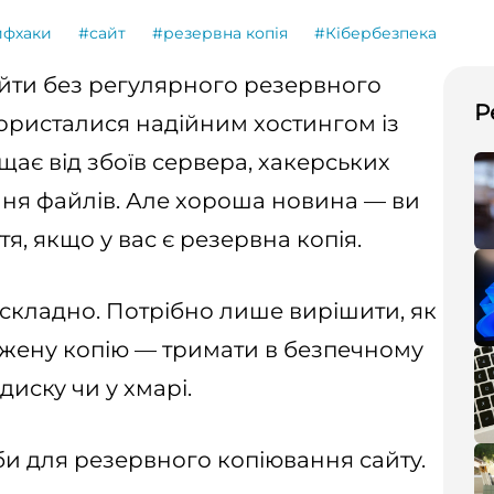
йфхаки
#сайт
#резервна копія
#Кібербезпека
айти без регулярного резервного
Р
користалися надійним хостингом із
ає від збоїв сервера, хакерських
ння файлів. Але хороша новина — ви
я, якщо у вас є резервна копія.
складно. Потрібно лише вирішити, як
режену копію — тримати в безпечному
диску чи у хмарі.
соби для резервного копіювання сайту.