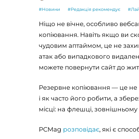
#Новини
#Редакція рекомендує
#Ла
Ніщо не вічне, особливо вебс
копіювання. Навіть якщо ви с
чудовим аптаймом, це не захищ
атак або випадкового видале
можете повернути сайт до житт
Резервне копіювання — це не 
і як часто його робити, а збе
місці: на флешці, зовнішньому 
PCMag
розповідає
, які є спо