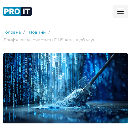
Головна
Новини
Лайфхаки: як очистити DNS-кеш, щоб усунути проблеми з мережею