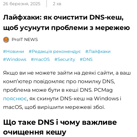
26 березня, 2025
2 хв
Лайфхаки: як очистити DNS-кеш,
щоб усунути проблеми з мережею
ProIT NEWS
#Новини
#Редакція рекомендує
#Лайфхаки
#Windows
#macOS
#Security
#DNS
Якщо ви не можете зайти на деякі сайти, а ваш
комп’ютер повідомляє про помилку DNS,
проблема може бути в кеші DNS. PCMag
пояснює
, як скинути DNS-кеш на Windows і
macOS, щоб вирішити мережеві збої.
Що таке DNS і чому важливе
очищення кешу