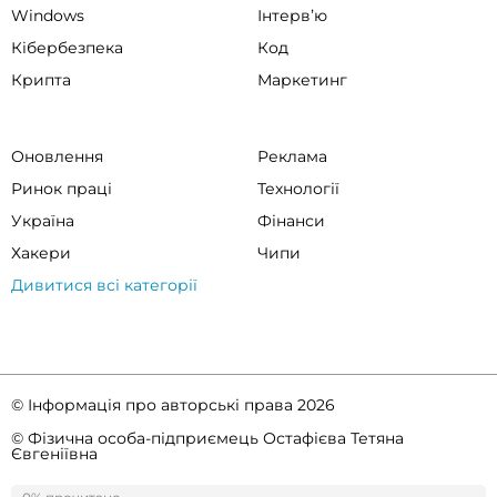
Windows
Інтервʼю
Кібербезпека
Код
Крипта
Маркетинг
Оновлення
Реклама
Ринок праці
Технології
Україна
Фінанси
Хакери
Чипи
Дивитися всі категорії
© Інформація про авторські права 2026
© Фізична особа-підприємець Остафієва Тетяна
Євгеніївна
Правила спільноти
Політика конфіденційності