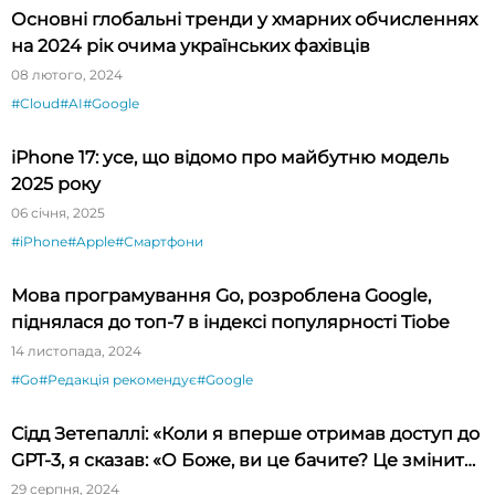
Основні глобальні тренди у хмарних обчисленнях
на 2024 рік очима українських фахівців
08 лютого, 2024
#Cloud
#AI
#Google
iPhone 17: усе, що відомо про майбутню модель
2025 року
06 січня, 2025
#iPhone
#Apple
#Смартфони
Мова програмування Go, розроблена Google,
піднялася до топ-7 в індексі популярності Tiobe
14 листопада, 2024
#Go
#Редакція рекомендує
#Google
Сідд Зетепаллі: «Коли я вперше отримав доступ до
GPT-3, я сказав: «О Боже, ви це бачите? Це змінить
світ!»
29 серпня, 2024