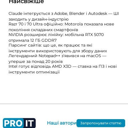
Найсвіжіше
Claude інтегрується з Adobe, Blender і Autodesk — ШІ
заходить у дизайн-індустрію
Razr 70 і 70 Ultra офіційно: Motorola показала нове
покоління складаних смартфонів
NVIDIA розширює лінійку: мобільна RTX 5070
отримала 12 ГБ GDDR7
Парсинг сайтів: що це, як працює та які
інструменти використовують для збору даних
Легендарний Notepad++ з’явився на macOS —
уперше за понад 20 років
Intel готує відповідь AMD X3D — ставка на ПЗ і нові
інструменти оптимізації
Наші автори
Запропонувати статтю