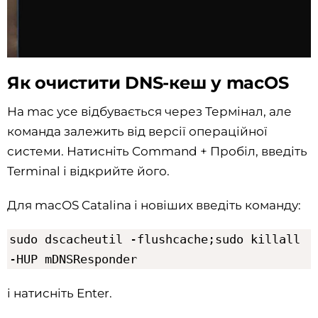
Як очистити DNS-кеш у macOS
На mac усе відбувається через Термінал, але
команда залежить від версії операційної
системи. Натисніть Command + Пробіл, введіть
Terminal і відкрийте його.
Для macOS Catalina і новіших введіть команду:
sudo dscacheutil -flushcache;sudo killall
-HUP mDNSResponder
і натисніть Enter.