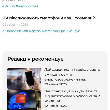
#Microsoft
#Windows
#AI
Чи підслуховують смартфони ваші розмови?
09 вересня, 2024
#Кібербезпека
#Смартфони
#Редакція рекомендує
Редакція рекомендує
Лайфхаки: коли і навіщо варто
вмикати режим
енергозбереження на
смартфоні
29 квітня, 2026
Лайфхак: як увімкнути захист
від ransomware у Windows за 2
хвилини
22 квітня, 2026