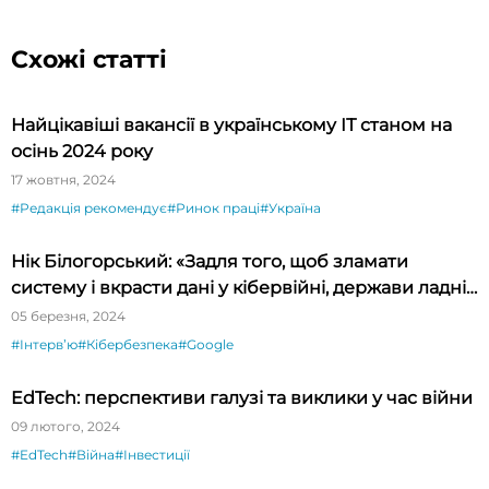
Схожі статті
Найцікавіші вакансії в українському ІТ станом на
осінь 2024 року
17 жовтня, 2024
#Редакція рекомендує
#Ринок праці
#Україна
Нік Білогорський: «Задля того, щоб зламати
систему і вкрасти дані у кібервійні, держави ладні
платити за zero-day exploit мільйони доларів»
05 березня, 2024
#Інтервʼю
#Кібербезпека
#Google
EdTech: перспективи галузі та виклики у час війни
09 лютого, 2024
#EdTech
#Війна
#Інвестиції