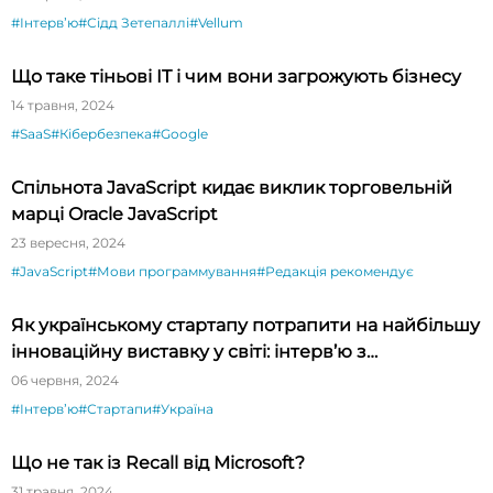
#Інтервʼю
#Сідд Зетепаллі
#Vellum
Що таке тіньові IT і чим вони загрожують бізнесу
14 травня, 2024
#SaaS
#Кібербезпека
#Google
Спільнота JavaScript кидає виклик торговельній
марці Oracle JavaScript
23 вересня, 2024
#JavaScript
#Мови программування
#Редакція рекомендує
Як українському стартапу потрапити на найбільшу
інноваційну виставку у світі: інтерв’ю з
президентом CES Гері Шапіро
06 червня, 2024
#Інтервʼю
#Стартапи
#Україна
Що не так із Recall від Microsoft?
31 травня, 2024