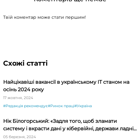
Твій коментар може стати першим!
Схожі статті
Найцікавіші вакансії в українському ІТ станом на
осінь 2024 року
17 жовтня, 2024
#Редакція рекомендує
#Ринок праці
#Україна
Нік Білогорський: «Задля того, щоб зламати
систему і вкрасти дані у кібервійні, держави ладні
платити за zero-day exploit мільйони доларів»
05 березня, 2024