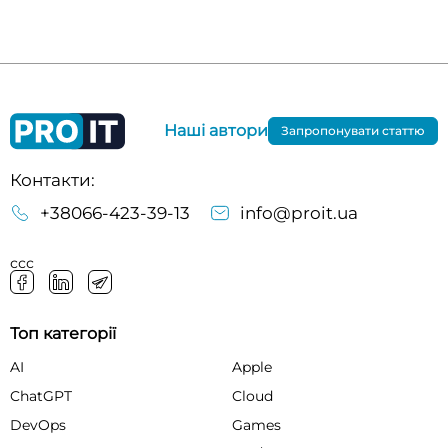
Наші автори
Запропонувати статтю
Контакти:
+38066-423-39-13
info@proit.ua
ссс
Топ категорії
AI
Apple
ChatGPT
Cloud
DevOps
Games