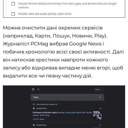
Можна очистити дані окремих сервісів
(наприклад, Карти, Пошук, Новини, Play).
Журналіст PCMag вибрав Google News і
побачив хронологію всієї своєї активності. Далі
він натискав хрестики навпроти кожного
запису або відкривав випадне меню вгорі, щоб
видалити все чи певну частину дій.