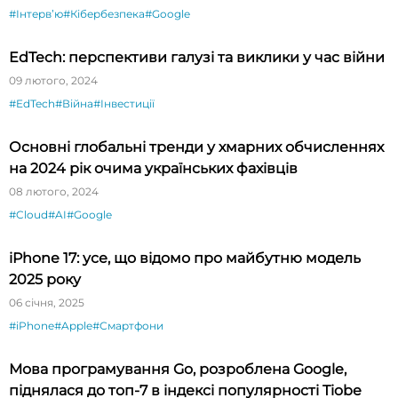
#Інтервʼю
#Кібербезпека
#Google
EdTech: перспективи галузі та виклики у час війни
09 лютого, 2024
#EdTech
#Війна
#Інвестиції
Основні глобальні тренди у хмарних обчисленнях
на 2024 рік очима українських фахівців
08 лютого, 2024
#Cloud
#AI
#Google
iPhone 17: усе, що відомо про майбутню модель
2025 року
06 січня, 2025
#iPhone
#Apple
#Смартфони
Мова програмування Go, розроблена Google,
піднялася до топ-7 в індексі популярності Tiobe