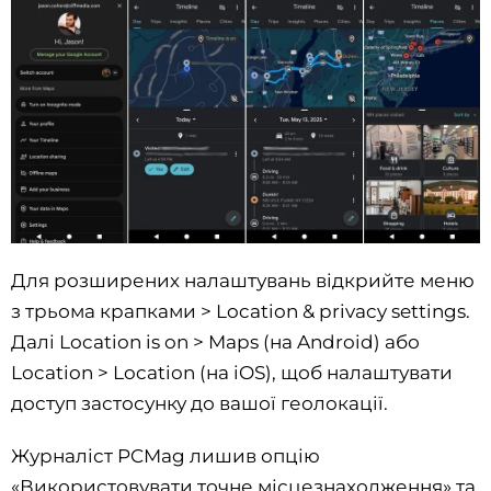
Для розширених налаштувань відкрийте меню
з трьома крапками > Location & privacy settings.
Далі Location is on > Maps (на Android) або
Location > Location (на iOS), щоб налаштувати
доступ застосунку до вашої геолокації.
Журналіст PCMag лишив опцію
«Використовувати точне місцезнаходження» та