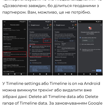
«Дозволено завжди», бо ділиться геоданими з
партнером. Вам, можливо, це не потрібно.
У Timeline settings або Timeline is on на Android
можна вимкнути трекінг або видалити вже
зібрані дані: Delete all Timeline data або Delete
range of Timeline data. За замовчуванням Google