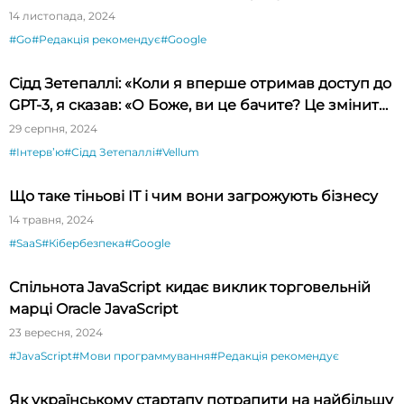
14 листопада, 2024
#Go
#Редакція рекомендує
#Google
Сідд Зетепаллі: «Коли я вперше отримав доступ до
GPT-3, я сказав: «О Боже, ви це бачите? Це змінить
світ!»
29 серпня, 2024
#Інтервʼю
#Сідд Зетепаллі
#Vellum
Що таке тіньові IT і чим вони загрожують бізнесу
14 травня, 2024
#SaaS
#Кібербезпека
#Google
Спільнота JavaScript кидає виклик торговельній
марці Oracle JavaScript
23 вересня, 2024
#JavaScript
#Мови программування
#Редакція рекомендує
Як українському стартапу потрапити на найбільшу