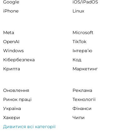
Google
iOS/iPadOS
iPhone
Linux
Meta
Microsoft
OpenAI
TikTok
Windows
Інтервʼю
Кібербезпека
Код
Крипта
Маркетинг
Оновлення
Реклама
Ринок праці
Технології
Україна
Фінанси
Хакери
Чипи
Дивитися всі категорії