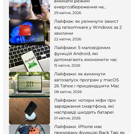
вмикати режим
енергозбереження на
смартфоні
29 квітня, 2026
Лайфхак: як увімкнути захист
від ransomware у Windows за 2
хвилини
22 квітня, 2026
Лайфхаки: 5 маловідомих
функцій Android, які
допомагають економити час
15 квітня, 2026
Лайфхаки: як вимкнути
автозапуск програм у macOS
26 Tahoe і пришвидшити Mac
08 квітня, 2026
Лайфхаки: чотири міфи про
заряджання смартфона, які
насправді шкодять батареї
01 квітня, 2026
Лайфхаки. iPhone має
приховану функцію Back Tap: як