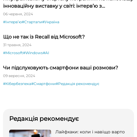
інноваційну виставку у світі: інтерв’ю з
президентом CES Гері Шапіро
06 червня, 2024
#Інтервʼю
#Стартапи
#Україна
Що не так із Recall від Microsoft?
31 травня, 2024
#Microsoft
#Windows
#AI
Чи підслуховують смартфони ваші розмови?
09 вересня, 2024
#Кібербезпека
#Смартфони
#Редакція рекомендує
Редакція рекомендує
Лайфхаки: коли і навіщо варто