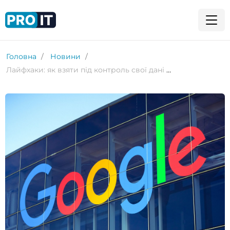
Головна
Новини
Лайфхаки: як взяти під контроль свої дані в Google, змінивши три налаштування