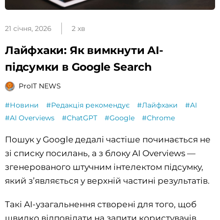
21 січня, 2026
2 хв
Лайфхаки: Як вимкнути AI-
підсумки в Google Search
ProIT NEWS
#Новини
#Редакція рекомендує
#Лайфхаки
#AI
#AI Overviews
#ChatGPT
#Google
#Chrome
Пошук у Google дедалі частіше починається не
зі списку посилань, а з блоку AI Overviews —
згенерованого штучним інтелектом підсумку,
який з’являється у верхній частині результатів.
Такі AI-узагальнення створені для того, щоб
швидко відповідати на запити користувачів,