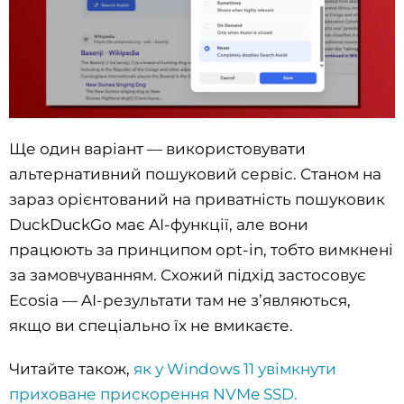
Ще один варіант — використовувати
альтернативний пошуковий сервіс. Станом на
зараз орієнтований на приватність пошуковик
DuckDuckGo має AI-функції, але вони
працюють за принципом opt-in, тобто вимкнені
за замовчуванням. Схожий підхід застосовує
Ecosia — AI-результати там не з’являються,
якщо ви спеціально їх не вмикаєте.
Читайте також,
як у Windows 11 увімкнути
приховане прискорення NVMe SSD.