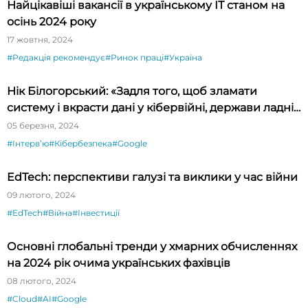
Найцікавіші вакансії в українському ІТ станом на
осінь 2024 року
17 жовтня, 2024
#Редакція рекомендує
#Ринок праці
#Україна
Нік Білогорський: «Задля того, щоб зламати
систему і вкрасти дані у кібервійні, держави ладні
платити за zero-day exploit мільйони доларів»
05 березня, 2024
#Інтервʼю
#Кібербезпека
#Google
EdTech: перспективи галузі та виклики у час війни
09 лютого, 2024
#EdTech
#Війна
#Інвестиції
Основні глобальні тренди у хмарних обчисленнях
на 2024 рік очима українських фахівців
08 лютого, 2024
#Cloud
#AI
#Google