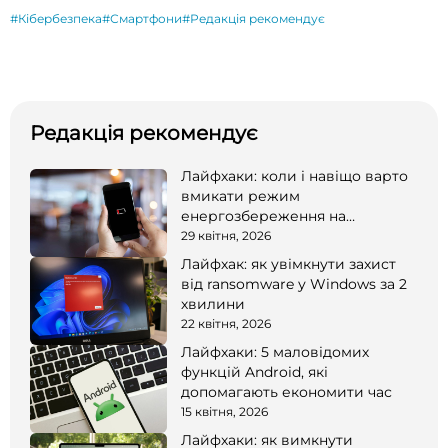
#Кібербезпека
#Смартфони
#Редакція рекомендує
Редакція рекомендує
Лайфхаки: коли і навіщо варто
вмикати режим
енергозбереження на
смартфоні
29 квітня, 2026
Лайфхак: як увімкнути захист
від ransomware у Windows за 2
хвилини
22 квітня, 2026
Лайфхаки: 5 маловідомих
функцій Android, які
допомагають економити час
15 квітня, 2026
Лайфхаки: як вимкнути