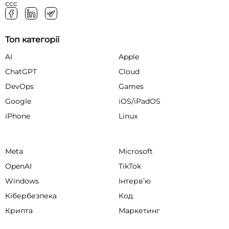
ссс
Топ категорії
AI
Apple
ChatGPT
Cloud
DevOps
Games
Google
iOS/iPadOS
iPhone
Linux
Meta
Microsoft
OpenAI
TikTok
Windows
Інтервʼю
Кібербезпека
Код
Крипта
Маркетинг