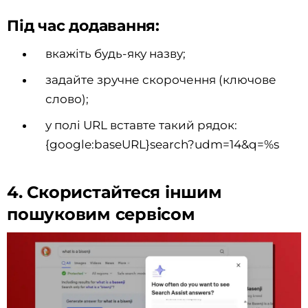
Під час додавання:
вкажіть будь-яку назву;
задайте зручне скорочення (ключове
слово);
у полі URL вставте такий рядок:
{google:baseURL}search?udm=14&q=%s
4. Скористайтеся іншим
пошуковим сервісом