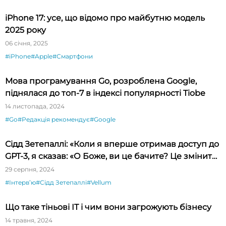
iPhone 17: усе, що відомо про майбутню модель
2025 року
06 січня, 2025
#iPhone
#Apple
#Смартфони
Мова програмування Go, розроблена Google,
піднялася до топ-7 в індексі популярності Tiobe
14 листопада, 2024
#Go
#Редакція рекомендує
#Google
Сідд Зетепаллі: «Коли я вперше отримав доступ до
GPT-3, я сказав: «О Боже, ви це бачите? Це змінить
світ!»
29 серпня, 2024
#Інтервʼю
#Сідд Зетепаллі
#Vellum
Що таке тіньові IT і чим вони загрожують бізнесу
14 травня, 2024