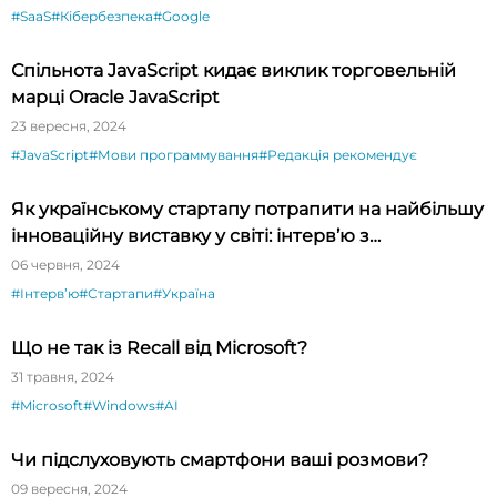
#SaaS
#Кібербезпека
#Google
Спільнота JavaScript кидає виклик торговельній
марці Oracle JavaScript
23 вересня, 2024
#JavaScript
#Мови программування
#Редакція рекомендує
Як українському стартапу потрапити на найбільшу
інноваційну виставку у світі: інтерв’ю з
президентом CES Гері Шапіро
06 червня, 2024
#Інтервʼю
#Стартапи
#Україна
Що не так із Recall від Microsoft?
31 травня, 2024
#Microsoft
#Windows
#AI
Чи підслуховують смартфони ваші розмови?
09 вересня, 2024