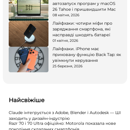
автозапуск програм у macOS
26 Tahoe і пришвидшити Mac
08 квітня, 2026
Лайфхаки: чотири міфи про
заряджання смартфона, які
насправді шкодять батареї
01 квітня, 2026
Лайфхаки. iPhone має
приховану функцію Back Tap: як
увімкнути керування
25 березня, 2026
Найсвіжіше
Claude інтегрується з Adobe, Blender і Autodesk — ШІ
заходить у дизайн-індустрію
Razr 70 і 70 Ultra офіційно: Motorola показала нове
покоління складаних смартфонів