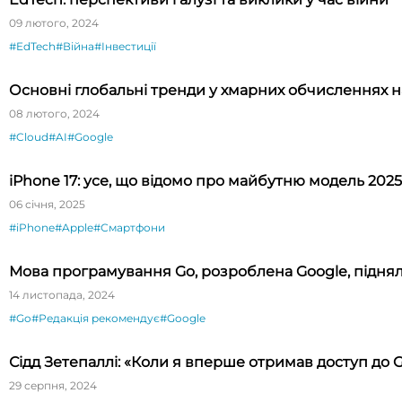
09 лютого, 2024
#EdTech
#Війна
#Інвестиції
Основні глобальні тренди у хмарних обчисленнях на
08 лютого, 2024
#Cloud
#AI
#Google
iPhone 17: усе, що відомо про майбутню модель 2025
06 січня, 2025
#iPhone
#Apple
#Смартфони
Мова програмування Go, розроблена Google, підняла
14 листопада, 2024
#Go
#Редакція рекомендує
#Google
Сідд Зетепаллі: «Коли я вперше отримав доступ до GP
29 серпня, 2024