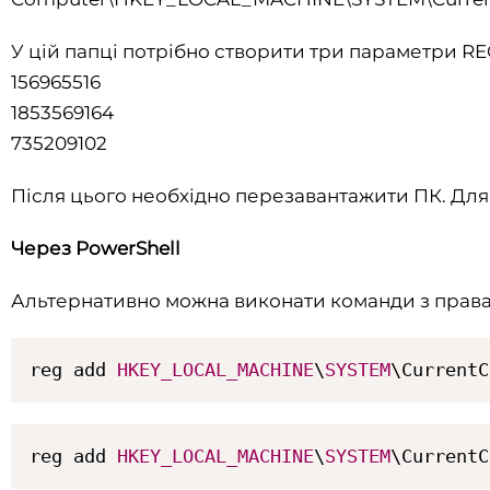
У цій папці потрібно створити три параметри RE
156965516
1853569164
735209102
Після цього необхідно перезавантажити ПК. Для
Через PowerShell
Альтернативно можна виконати команди з права
reg add 
HKEY_LOCAL_MACHINE
\
SYSTEM
\CurrentC
reg add 
HKEY_LOCAL_MACHINE
\
SYSTEM
\CurrentC