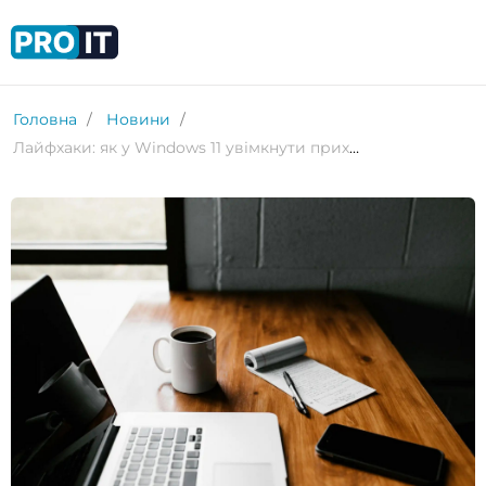
Головна
Новини
Лайфхаки: як у Windows 11 увімкнути приховане прискорення NVMe SSD