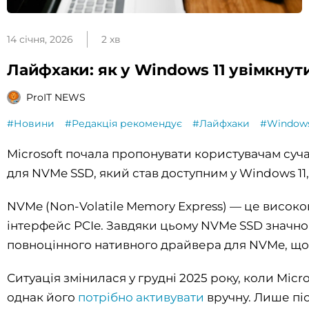
14 січня, 2026
2 хв
Лайфхаки: як у Windows 11 увімкну
ProIT NEWS
#Новини
#Редакція рекомендує
#Лайфхаки
#Windows
Microsoft почала пропонувати користувачам суча
для NVMe SSD, який став доступним у Windows 11
NVMe (Non-Volatile Memory Express) — це висок
інтерфейс PCIe. Завдяки цьому NVMe SSD значно
повноцінного нативного драйвера для NVMe, що 
Ситуація змінилася у грудні 2025 року, коли Mic
однак його
потрібно активувати
вручну. Лише піс