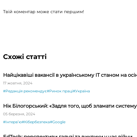
Твій коментар може стати першим!
Схожі статті
Найцікавіші вакансії в українському ІТ станом на осі
17 жовтня, 2024
#Редакція рекомендує
#Ринок праці
#Україна
Нік Білогорський: «Задля того, щоб зламати систему і
05 березня, 2024
#Інтервʼю
#Кібербезпека
#Google
EdTech: перспективи галузі та виклики у час війни