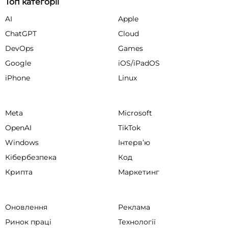
Топ категорії
AI
Apple
ChatGPT
Cloud
DevOps
Games
Google
iOS/iPadOS
iPhone
Linux
Meta
Microsoft
OpenAI
TikTok
Windows
Інтервʼю
Кібербезпека
Код
Крипта
Маркетинг
Оновлення
Реклама
Ринок праці
Технології