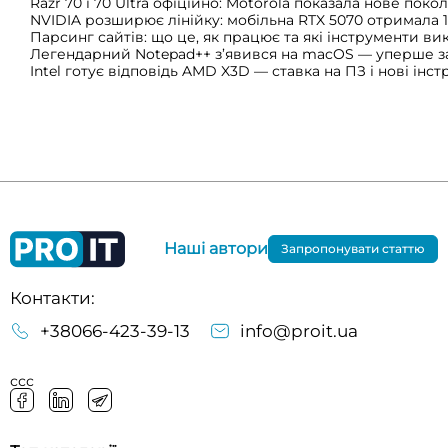
Razr 70 і 70 Ultra офіційно: Motorola показала нове пок
NVIDIA розширює лінійку: мобільна RTX 5070 отримала 
Парсинг сайтів: що це, як працює та які інструменти в
Легендарний Notepad++ з’явився на macOS — уперше за
Intel готує відповідь AMD X3D — ставка на ПЗ і нові інс
Наші автори
Запропонувати статтю
Контакти:
+38066-423-39-13
info@proit.ua
ссс