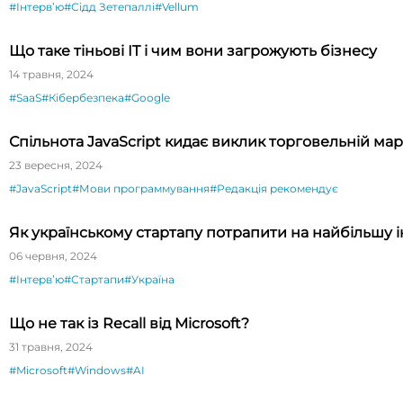
#Інтервʼю
#Сідд Зетепаллі
#Vellum
Що таке тіньові IT і чим вони загрожують бізнесу
14 травня, 2024
#SaaS
#Кібербезпека
#Google
Спільнота JavaScript кидає виклик торговельній марц
23 вересня, 2024
#JavaScript
#Мови программування
#Редакція рекомендує
Як українському стартапу потрапити на найбільшу ін
06 червня, 2024
#Інтервʼю
#Стартапи
#Україна
Що не так із Recall від Microsoft?
31 травня, 2024
#Microsoft
#Windows
#AI