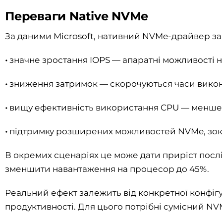
Переваги Native NVMe
За даними Microsoft, нативний NVMe-драйвер за
•
значне зростання IOPS — апаратні можливості 
•
зниження затримок — скорочуються часи викон
•
вищу ефективність використання CPU — менше р
•
підтримку розширених можливостей NVMe, зокр
В окремих сценаріях це може дати приріст послі
зменшити навантаження на процесор до 45%.
Реальний ефект залежить від конкретної конфіг
продуктивності. Для цього потрібні сумісний NVM