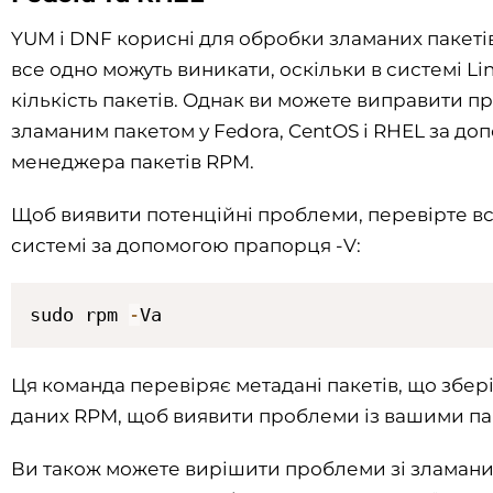
YUM і DNF корисні для обробки зламаних пакеті
все одно можуть виникати, оскільки в системі Li
кількість пакетів. Однак ви можете виправити п
зламаним пакетом у Fedora, CentOS і RHEL за д
менеджера пакетів RPM.
Щоб виявити потенційні проблеми, перевірте всі
системі за допомогою прапорця -V:
sudo rpm 
-
Va
Ця команда перевіряє метадані пакетів, що збері
даних RPM, щоб виявити проблеми із вашими па
Ви також можете вирішити проблеми зі зламани