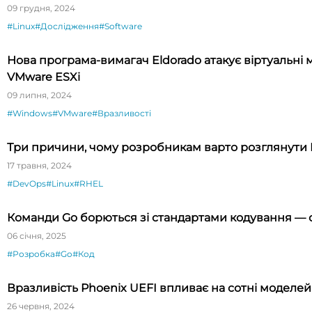
09 грудня, 2024
#Linux
#Дослідження
#Software
Нова програма-вимагач Eldorado атакує віртуальні
VMware ESXi
09 липня, 2024
#Windows
#VMware
#Вразливості
Три причини, чому розробникам варто розглянути R
17 травня, 2024
#DevOps
#Linux
#RHEL
Команди Go борються зі стандартами кодування —
06 січня, 2025
#Розробка
#Go
#Код
Вразливість Phoenix UEFI впливає на сотні моделей 
26 червня, 2024