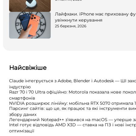
Лайфхаки. iPhone має приховану фун
увімкнути керування
25 березня, 2026
Найсвіжіше
Claude інтегрується з Adobe, Blender і Autodesk — ШІ зах
індустрію
Razr 70 і 70 Ultra офіційно: Motorola показала нове поко
смартфонів
NVIDIA розширює лінійку: мобільна RTX 5070 отримала 
Парсинг сайтів: що це, як працює та які інструменти в
збору даних
Легендарний Notepad++ з’явився на macOS — уперше за
Intel готує відповідь AMD X3D — ставка на ПЗ і нові інс
оптимізації