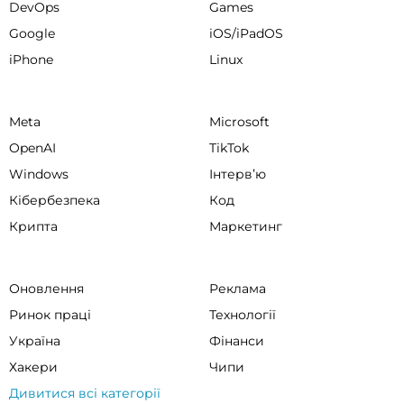
DevOps
Games
Google
iOS/iPadOS
iPhone
Linux
Meta
Microsoft
OpenAI
TikTok
Windows
Інтервʼю
Кібербезпека
Код
Крипта
Маркетинг
Оновлення
Реклама
Ринок праці
Технології
Україна
Фінанси
Хакери
Чипи
Дивитися всі категорії