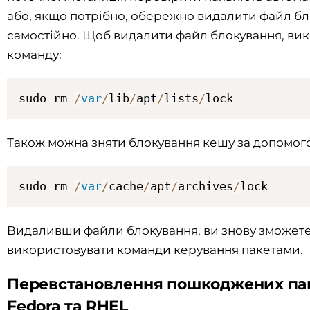
або, якщо потрібно, обережно видалити файл б
самостійно. Щоб видалити файл блокування, ви
команду:
sudo rm 
/
var
/
lib
/
apt
/
lists
/
lock
Також можна зняти блокування кешу за допомог
sudo rm 
/
var
/
cache
/
apt
/
archives
/
lock
Видаливши файли блокування, ви знову зможет
використовувати команди керування пакетами.
Перевстановлення пошкоджених пак
Fedora та RHEL