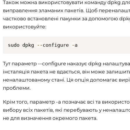
Також можна використовувати команду dpkg для
виправлення зламаних пакетів. Щоб переналашт
частково встановлені пакунки за допомогою dpk
використовуйте:
sudo dpkg 
--
configure 
-
a
Тут параметр --configure наказує dpkg налаштува
інсталяція пакета не вдається, він може залишит
неналаштованому стані. Ця опція допомагає вирі
проблеми.
Крім того, параметр -a позначає всі та використ
вибору всіх пакетів, які перебувають у неналашто
не для визначення окремого пакета.