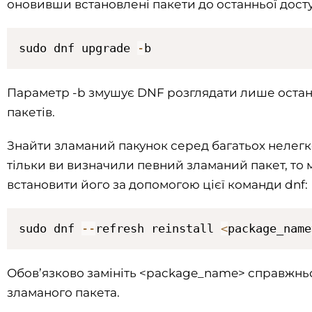
оновивши встановлені пакети до останньої доступ
sudo dnf upgrade 
-
b
Параметр -b змушує DNF розглядати лише оста
пакетів.
Знайти зламаний пакунок серед багатьох нелегко
тільки ви визначили певний зламаний пакет, то
встановити його за допомогою цієї команди dnf:
sudo dnf 
--
refresh reinstall 
<
package_name
Обов’язково замініть <package_name> справжн
зламаного пакета.