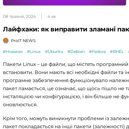
08 травня, 2024
4 хв
Лайфхаки: як виправити зламані пак
ProIT NEWS
#Новини
#Linux
#Ubuntu
#Debian
#Fedora
#RHEL
Пакети Linux – це файли, що містять програмний
встановити. Вони мають всі необхідні файли та ін
програмне забезпечення функціонувало належн
пакет ламається, це означає, що щось пішло не т
інсталяцією чи конфігурацією, і він більше не фу
оновлюється.
Крім того, можуть виникнути проблеми із залеж
пакет покладається на інші пакети (залежності)