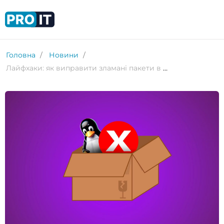
Головна
Новини
Лайфхаки: як виправити зламані пакети в Linux