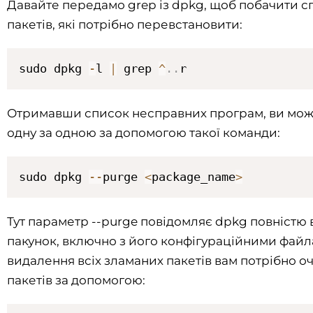
Давайте передамо grep із dpkg, щоб побачити с
пакетів, які потрібно перевстановити:
sudo dpkg 
-
l 
|
 grep 
^
.
.
r
Отримавши список несправних програм, ви може
одну за одною за допомогою такої команди:
sudo dpkg 
--
purge 
<
package_name
>
Тут параметр --purge повідомляє dpkg повністю
пакунок, включно з його конфігураційними файл
видалення всіх зламаних пакетів вам потрібно о
пакетів за допомогою: