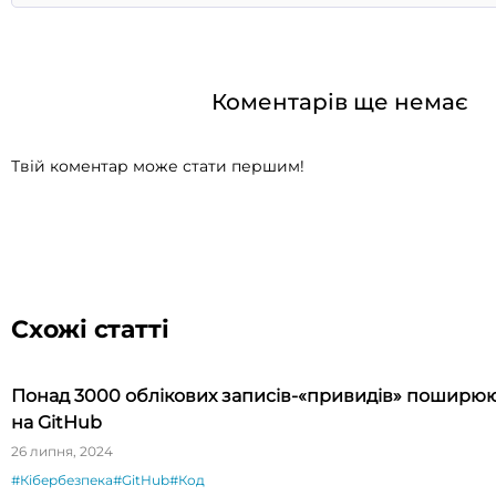
Коментарів ще немає
Твій коментар може стати першим!
Схожі статті
Понад 3000 облікових записів-«привидів» поширю
на GitHub
26 липня, 2024
#Кібербезпека
#GitHub
#Код