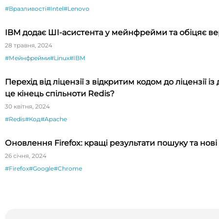
#Вразливості
#Intel
#Lenovo
IBM додає ШI-асистента у мейнфрейми та обіцяє ве
28 травня, 2024
#Мейнфрейми
#Linux
#IBM
Перехід від ліцензії з відкритим кодом до ліцензії і
це кінець спільноти Redis?
30 квітня, 2024
#Redis
#Код
#Apache
Оновлення Firefox: кращі результати пошуку та нові
26 січня, 2024
#Firefox
#Google
#Chrome