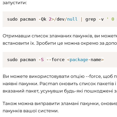
запустити:
sudo pacman 
-
Qk 
2
>
/
dev
/
null
|
 grep 
-
v 
' 0 
Отримавши список зламаних пакунків, ви может
встановити їх. Зробити це можна окремо за доп
sudo pacman 
-
S
--
force 
<
package
-
name
>
Ви можете використовувати опцію --force, щоб 
наявні пакунки. Pacman оновить список пакетів 
вказаний пакет, усунувши будь-які пошкоджені з
Також можна виправити зламані пакунки, онови
пакунків вашої системи.