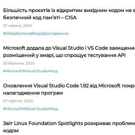
Більшість проєктів із відкритим вихідним кодом не
безпечний код пам’яті – CISA
27 червня, 2024
#Кібербезпека
#Код
#Дослідження
Microsoft додала до Visual Studio і VS Code захищени
розміщений у хмарі, що спрощує тестування API
05 березня, 2024
#Microsoft
#Visual Studio
#Код
Оновлення Visual Studio Code 1.92 від Microsoft пок
налагодження програм
07 серпня, 2024
#Microsoft
#Visual Studio
#Код
Звіт Linux Foundation Spotlights розкриває проблем
кодом