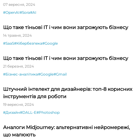
для виставки у Нью-Йорку
07 вересня, 2024
#OpenAI
#Sora
#AI
Що таке тіньові IT і чим вони загрожують бізнесу
14 травня, 2024
#SaaS
#Кібербезпека
#Google
Що таке тіньові IT і чим вони загрожують бізнесу
21 березня, 2024
#Бізнес-аналітика
#Google
#Gmail
Штучний інтелект для дизайнерів: топ-8 корисних
інструментів для роботи
19 вересня, 2024
#Дизайн
#DALL-E
#Photoshop
Аналоги Midjourney: альтернативні нейромережі,
що малюють