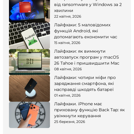
від ransomware у Windows за 2
хвилини
22 квітня, 2026
Лайфхаки: 5 маловідомих
функцій Android, які
допомагають економити час
15 квітня, 2026
Лайфхаки: як вимкнути
автозапуск програм у macOS
26 Tahoe і пришвидшити Mac
08 квітня, 2026
Лайфхаки: чотири міфи про
заряджання смартфона, які
насправді шкодять батареї
01 квітня, 2026
Лайфхаки. iPhone має
приховану функцію Back Tap: як
увімкнути керування
25 березня, 2026