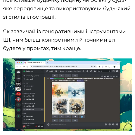
помістивши будь-яку людину чи об’єкт у будь-
яке середовище та використовуючи будь-який
зі стилів ілюстрації.
Як зазвичай із генеративними інструментами
ШІ, чим більш конкретними й точними ви
будете у промтах, тим краще.