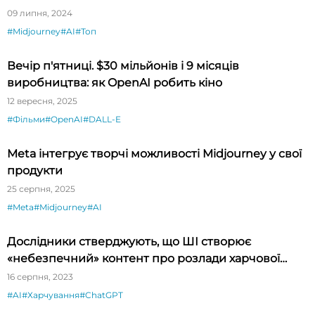
09 липня, 2024
#Midjourney
#AI
#Топ
Вечір п'ятниці. $30 мільйонів і 9 місяців
виробництва: як OpenAI робить кіно
12 вересня, 2025
#Фільми
#OpenAI
#DALL-E
Meta інтегрує творчі можливості Midjourney у свої
продукти
25 серпня, 2025
#Meta
#Midjourney
#AI
Дослідники стверджують, що ШІ створює
«небезпечний» контент про розлади харчової
поведінки, розробники це заперечують
16 серпня, 2023
#AI
#Харчування
#ChatGPT