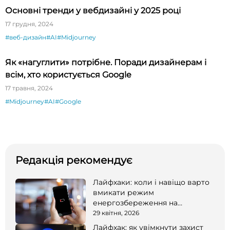
Основні тренди у вебдизайні у 2025 році
17 грудня, 2024
#веб-дизайн
#AI
#Midjourney
Як «нагуглити» потрібне. Поради дизайнерам і
всім, хто користується Google
17 травня, 2024
#Midjourney
#AI
#Google
Редакція рекомендує
Лайфхаки: коли і навіщо варто
вмикати режим
енергозбереження на
смартфоні
29 квітня, 2026
Лайфхак: як увімкнути захист