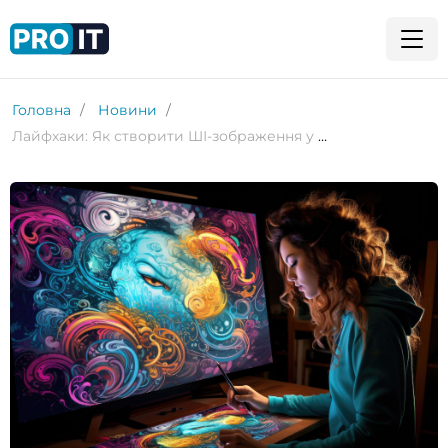
Головна
Новини
Лайфхаки: Як створити ШІ-зображення у Midjourneу