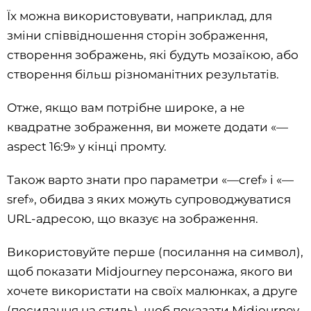
Їх можна використовувати, наприклад, для
зміни співвідношення сторін зображення,
створення зображень, які будуть мозаїкою, або
створення більш різноманітних результатів.
Отже, якщо вам потрібне широке, а не
квадратне зображення, ви можете додати «—
aspect 16:9» у кінці промту.
Також варто знати про параметри «—cref» і «—
sref», обидва з яких можуть супроводжуватися
URL-адресою, що вказує на зображення.
Використовуйте перше (посилання на символ),
щоб показати Midjourney персонажа, якого ви
хочете використати на своїх малюнках, а друге
(посилання на стиль), щоб показати Midjourney