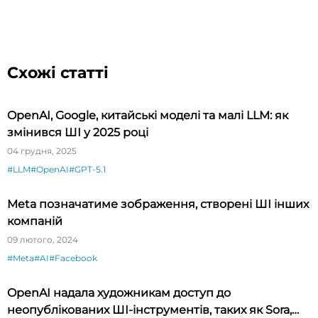
Схожі статті
OpenAI, Google, китайські моделі та малі LLM: як
змінився ШІ у 2025 році
04 грудня, 2025
#LLM
#OpenAI
#GPT-5.1
Meta позначатиме зображення, створені ШІ інших
компаній
09 лютого, 2024
#Meta
#AI
#Facebook
OpenAI надала художникам доступ до
неопублікованих ШІ-інструментів, таких як Sora,