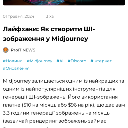
01 травня, 2024
3 хв
Лайфхаки: Як створити ШІ-
зображення у Midjourneу
ProIT NEWS
#Новини
#Midjourney
#AI
#Discord
#Інтернет
#Оновлення
Midjourney залишається одним із найкращих та
одним із найпопулярніших інструментів для
генерації ШІ-зображень. Його використання
платне ($10 на місяць або $96 на рік), що дає вам
3,3 години генерації зображень на місяць
(зазвичай рендеринг зображень займає