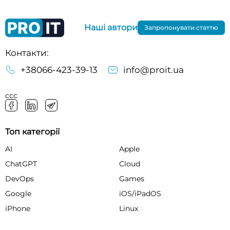
Наші автори
Запропонувати статтю
Контакти:
+38066-423-39-13
info@proit.ua
ссс
Топ категорії
AI
Apple
ChatGPT
Cloud
DevOps
Games
Google
iOS/iPadOS
iPhone
Linux