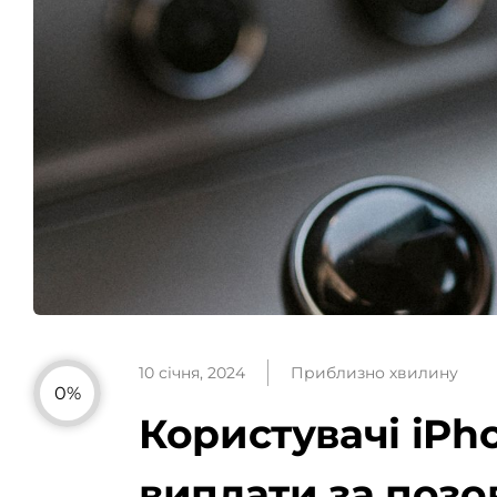
10 січня, 2024
Приблизно хвилину
0%
Користувачі iPh
виплати за позо