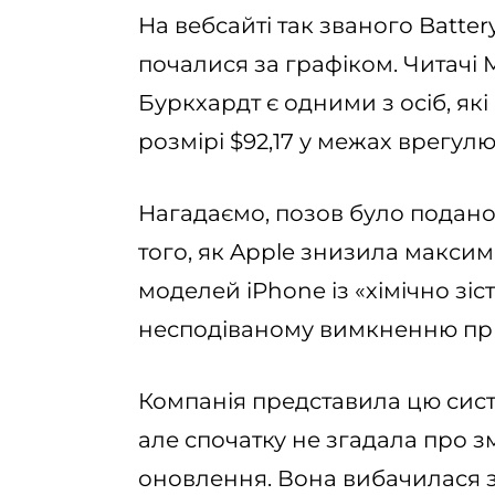
На вебсайті так званого Batte
почалися за графіком. Читачі
Буркхардт є одними з осіб, як
розмірі $92,17 у межах врегул
Нагадаємо, позов було подано 
того, як Apple знизила макси
моделей iPhone із «хімічно зі
несподіваному вимкненню при
Компанія представила цю систе
але спочатку не згадала про з
оновлення. Вона вибачилася з