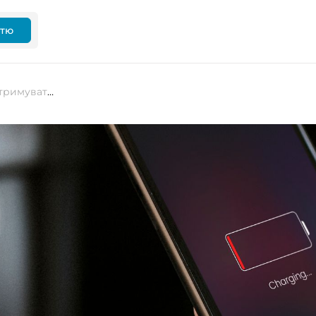
ттю
Користувачі iPhone починають отримувати компенсаційні виплати за позовом Batterygate