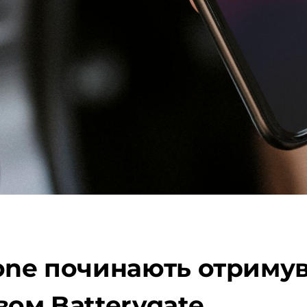
one починають отримув
вом Batterygate