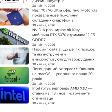
дизайн-індустрію
30 квітня, 2026
Razr 70 і 70 Ultra офіційно: Motorola
показала нове покоління
складаних смартфонів
30 квітня, 2026
NVIDIA розширює лінійку:
мобільна RTX 5070 отримала 12 ГБ
GDDR7
30 квітня, 2026
Парсинг сайтів: що це, як працює
та які інструменти
використовують для збору даних
30 квітня, 2026
Легендарний Notepad++ з’явився
на macOS — уперше за понад 20
років
30 квітня, 2026
Intel готує відповідь AMD X3D —
ставка на ПЗ і нові інструменти
оптимізації
30 квітня, 2026