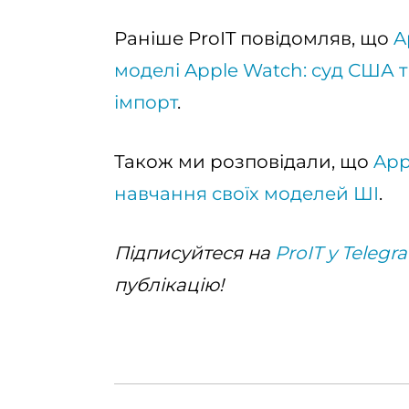
Раніше ProIT повідомляв, що
A
моделі Apple Watch: суд США
імпорт
.
Також ми розповідали, що
App
навчання своїх моделей ШІ
.
Підписуйтеся на
ProIT у Telegr
публікацію!