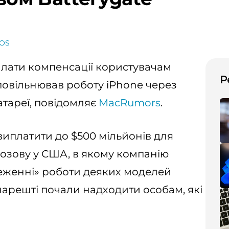
dOS
илати компенсації користувачам
Р
овільнював роботу iPhone через
тареї, повідомляє
MacRumors
.
виплатити до $500 мільйонів для
озову у США, в якому компанію
еженні» роботи деяких моделей
нарешті почали надходити особам, які