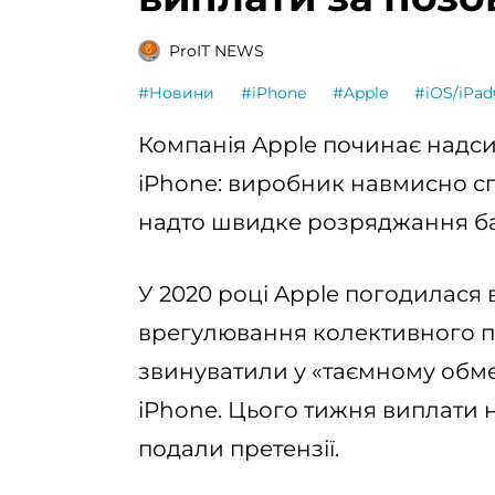
ProIT NEWS
#Новини
#iPhone
#Apple
#iOS/iPa
Компанія Apple починає надс
iPhone: виробник навмисно сп
надто швидке розряджання ба
У 2020 році Apple погодилася 
врегулювання колективного п
звинуватили у «таємному обм
iPhone. Цього тижня виплати 
подали претензії.