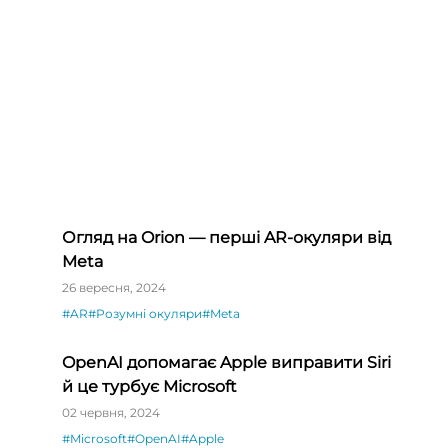
Огляд на Orion — перші AR-окуляри від
Meta
26 вересня, 2024
#AR
#Розумні окуляри
#Meta
OpenAI допомагає Apple виправити Siri
й це турбує Microsoft
02 червня, 2024
#Microsoft
#OpenAI
#Apple