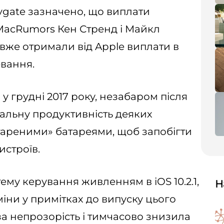
rygate зазначено, що виплати
 MacRumors Кен Стренд і Майкл
і вже отримали від Apple виплати в
ювання.
у грудні 2017 року, незабаром після
мальну продуктивність деяких
стареними» батареями, щоб запобігти
строїв.
му керування живленням в iOS 10.2.1,
Н
міни у примітках до випуску цього
а непрозорість і тимчасово знизила