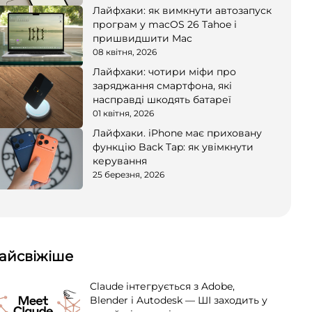
Лайфхаки: як вимкнути автозапуск
програм у macOS 26 Tahoe і
пришвидшити Mac
08 квітня, 2026
Лайфхаки: чотири міфи про
заряджання смартфона, які
насправді шкодять батареї
01 квітня, 2026
Лайфхаки. iPhone має приховану
функцію Back Tap: як увімкнути
керування
25 березня, 2026
айсвіжіше
Claude інтегрується з Adobe,
Blender і Autodesk — ШІ заходить у