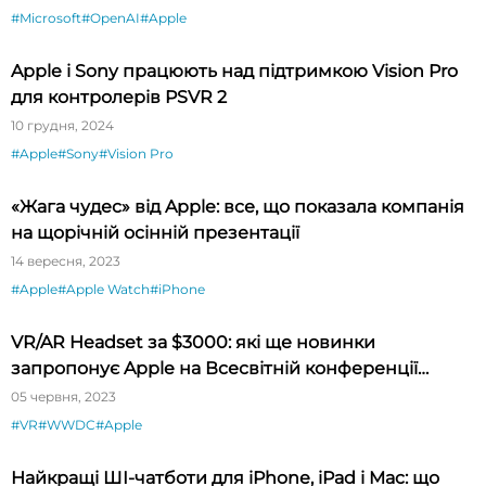
#Microsoft
#OpenAI
#Apple
Apple і Sony працюють над підтримкою Vision Pro
для контролерів PSVR 2
10 грудня, 2024
#Apple
#Sony
#Vision Pro
«Жага чудес» від Apple: все, що показала компанія
на щорічній осінній презентації
14 вересня, 2023
#Apple
#Apple Watch
#iPhone
VR/AR Headset за $3000: які ще новинки
запропонує Apple на Всесвітній конференції
розробників 5-9 червня?
05 червня, 2023
#VR
#WWDC
#Apple
Найкращі ШІ-чатботи для iPhone, iPad і Mac: що