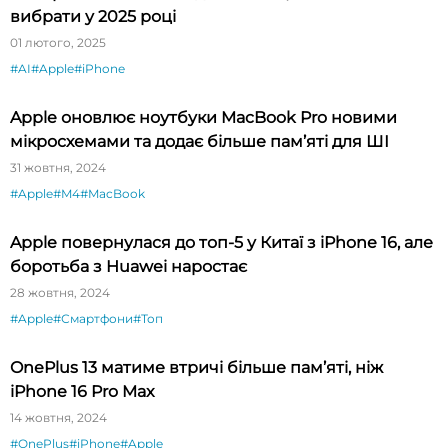
вибрати у 2025 році
01 лютого, 2025
#AI
#Apple
#iPhone
Apple оновлює ноутбуки MacBook Pro новими
мікросхемами та додає більше пам’яті для ШІ
31 жовтня, 2024
#Apple
#M4
#MacBook
Apple повернулася до топ-5 у Китаї з iPhone 16, але
боротьба з Huawei наростає
28 жовтня, 2024
#Apple
#Смартфони
#Топ
OnePlus 13 матиме втричі більше пам’яті, ніж
iPhone 16 Pro Max
14 жовтня, 2024
#OnePlus
#iPhone
#Apple