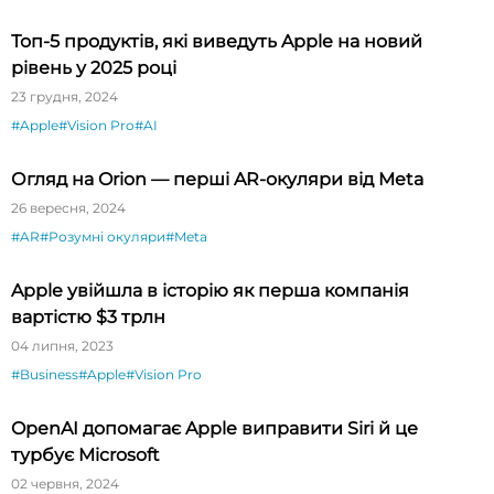
Топ-5 продуктів, які виведуть Apple на новий
рівень у 2025 році
23 грудня, 2024
#Apple
#Vision Pro
#AI
Огляд на Orion — перші AR-окуляри від Meta
26 вересня, 2024
#AR
#Розумні окуляри
#Meta
Apple увійшла в історію як перша компанія
вартістю $3 трлн
04 липня, 2023
#Business
#Apple
#Vision Pro
OpenAI допомагає Apple виправити Siri й це
турбує Microsoft
02 червня, 2024