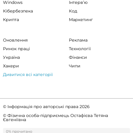
Windows
Інтервʼю
Кібербезпека
Код
Крипта
Маркетинг
Оновлення
Реклама
Ринок праці
Технології
Україна
Фінанси
Хакери
Чипи
Дивитися всі категорії
© Інформація про авторські права 2026
© Фізична особа-підприємець Остафієва Тетяна
Євгеніївна
Правила спільноти
Політика конфіденційності
0% прочитано
0%