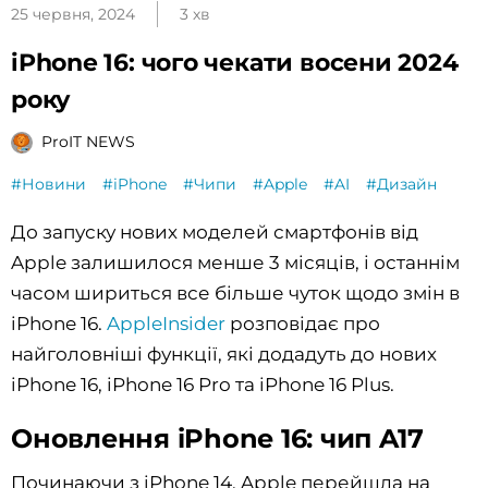
25 червня, 2024
3 хв
iPhone 16: чого чекати восени 2024
року
ProIT NEWS
#Новини
#iPhone
#Чипи
#Apple
#AI
#Дизайн
До запуску нових моделей смартфонів від
Apple залишилося менше 3 місяців, і останнім
часом шириться все більше чуток щодо змін в
iPhone 16.
AppleInsider
розповідає про
найголовніші функції, які додадуть до нових
iPhone 16, iPhone 16 Pro та iPhone 16 Plus.
Оновлення iPhone 16: чип A17
Починаючи з iPhone 14, Apple перейшла на