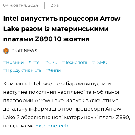
04 жовтня, 2024
2 хв
Intel випустить процесори Arrow
Lake разом із материнськими
платами Z890 10 жовтня
ProIT NEWS
#Новини
#Intel
#CPU
#Технології
#TSMC
#Продуктивність
#Чипи
Компанія Intel вже незабаром випустить
наступне покоління настільної та мобільної
платформи Arrow Lake. Запуск включатиме
детальну інформацію про процесори Arrow
Lake й абсолютно нові материнські плати Z890,
повідомляє
ExtremeTech
.