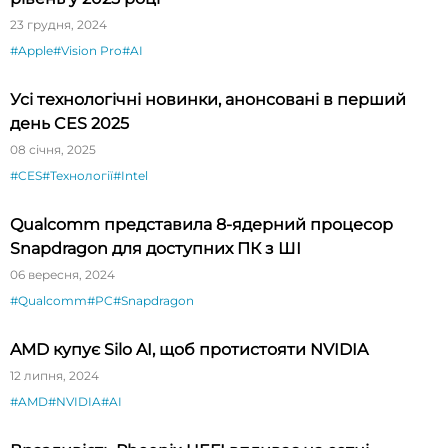
23 грудня, 2024
#Apple
#Vision Pro
#AI
Усі технологічні новинки, анонсовані в перший
день CES 2025
08 січня, 2025
#CES
#Технології
#Intel
Qualcomm представила 8-ядерний процесор
Snapdragon для доступних ПК з ШІ
06 вересня, 2024
#Qualcomm
#PC
#Snapdragon
AMD купує Silo AI, щоб протистояти NVIDIA
12 липня, 2024
#AMD
#NVIDIA
#AI