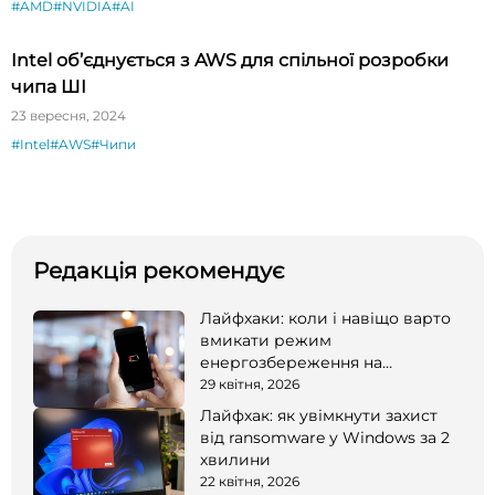
#AMD
#NVIDIA
#AI
Intel об’єднується з AWS для спільної розробки
чипа ШІ
23 вересня, 2024
#Intel
#AWS
#Чипи
Редакція рекомендує
Лайфхаки: коли і навіщо варто
вмикати режим
енергозбереження на
смартфоні
29 квітня, 2026
Лайфхак: як увімкнути захист
від ransomware у Windows за 2
хвилини
22 квітня, 2026