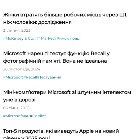
Жінки втратять більше робочих місць через ШІ,
ніж чоловіки: дослідження
31 липня, 2023
#McKinsey & Co.
#IT Market
#Ринок праці
Microsoft нарешті тестує функцію Recall у
фотографічній пам’яті. Вона не ідеальна
26 листопада, 2024
#Microsoft
#Recall
#Тестування
Міні-комп’ютери Microsoft зі штучним інтелектом
уже в дорозі
06 січня, 2025
#Microsoft
#AI
#Copilot
Топ-5 продуктів, які виведуть Apple на новий
рівень у 2025 році