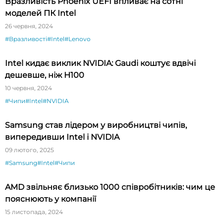
Вразливість Phoenix UEFI впливає на сотні
моделей ПК Intel
26 червня, 2024
#Вразливості
#Intel
#Lenovo
Intel кидає виклик NVIDIA: Gaudi коштує вдвічі
дешевше, ніж H100
10 червня, 2024
#Чипи
#Intel
#NVIDIA
Samsung став лідером у виробництві чипів,
випередивши Intel і NVIDIA
09 лютого, 2025
#Samsung
#Intel
#Чипи
AMD звільняє близько 1000 співробітників: чим це
пояснюють у компанії
15 листопада, 2024