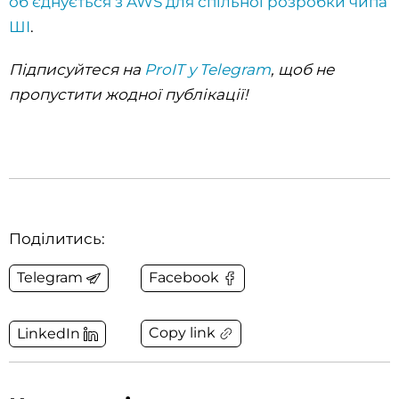
об’єднується з AWS для спільної розробки чипа
ШІ
.
Підписуйтеся на
ProIT у Telegram
, щоб не
пропустити жодної публікації!
Поділитись:
Telegram
Facebook
Copy link
LinkedIn