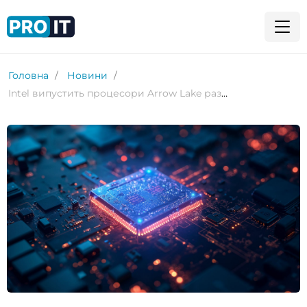
Головна
Новини
Intel випустить процесори Arrow Lake разом із материнськими платами Z890 10 жовтня