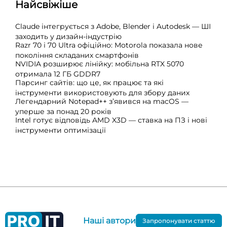
Найсвіжіше
Claude інтегрується з Adobe, Blender і Autodesk — ШІ
заходить у дизайн-індустрію
Razr 70 і 70 Ultra офіційно: Motorola показала нове
покоління складаних смартфонів
NVIDIA розширює лінійку: мобільна RTX 5070
отримала 12 ГБ GDDR7
Парсинг сайтів: що це, як працює та які
інструменти використовують для збору даних
Легендарний Notepad++ з’явився на macOS —
уперше за понад 20 років
Intel готує відповідь AMD X3D — ставка на ПЗ і нові
інструменти оптимізації
Наші автори
Запропонувати статтю