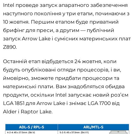
Intel проведе запуск апаратного забезпечення
наступного покоління у три етапи, починаючи з
10 жовтня. Першим етапом буде приватний
брифінг для преси, а другим — публічний
запуск Arrow Lake і сумісних материнських плат
Z890.
Останній етап відбудеться 24 жовтня, коли
будуть опубліковані огляди процесорів, і ви,
ймовірно, зможете придбати процесори та
материнські плати. Вам знадобляться обидва
продукти, оскільки Intel запускає новий роз’єм
LGA 1851 для Arrow Lake і знімає LGA 1700 від
Alder і Raptor Lake.