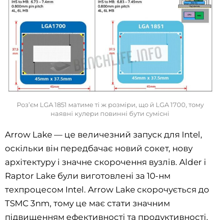
Роз’єм LGA 1851 матиме ті ж розміри, що й LGA 1700, тому
наявні кулери повинні бути сумісні
Arrow Lake — це величезний запуск для Intel,
оскільки він передбачає новий сокет, нову
архітектуру і значне скорочення вузлів. Alder і
Raptor Lake були виготовлені за 10-нм
техпроцесом Intel. Arrow Lake скорочується до
TSMC 3nm, тому це має стати значним
підвищенням ефективності та продуктивності.