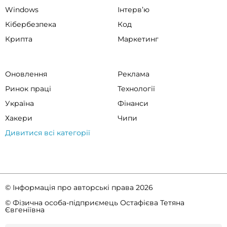
Windows
Інтервʼю
Кібербезпека
Код
Крипта
Маркетинг
Оновлення
Реклама
Ринок праці
Технології
Україна
Фінанси
Хакери
Чипи
Дивитися всі категорії
© Інформація про авторські права 2026
© Фізична особа-підприємець Остафієва Тетяна
Євгеніївна