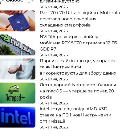
дизайн-індустрію
30 квітня, 2026
Razr 70 і 70 Ultra офіційно: Motorola
показала нове покоління
складаних смартфонів
30 квітня, 2026
NVIDIA розширює лінійку:
мобільна RTX 5070 отримала 12 ГБ
GDDR7
30 квітня, 2026
Парсинг сайтів: що це, як працює
та які інструменти
використовують для збору даних
30 квітня, 2026
Легендарний Notepad++ з’явився
на macOS — уперше за понад 20
років
30 квітня, 2026
Intel готує відповідь AMD X3D —
ставка на ПЗ і нові інструменти
оптимізації
30 квітня, 2026