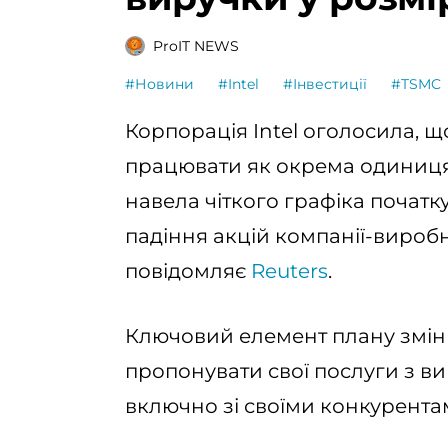
ProIT NEWS
#Новини
#Intel
#Інвестиції
#TSMC
Корпорація Intel оголосила, щ
працювати як окрема одиниця 
навела чіткого графіка почат
падіння акцій компанії-вироб
повідомляє
Reuters
.
Ключовий елемент плану змін в
пропонувати свої послуги з в
включно зі своїми конкурента