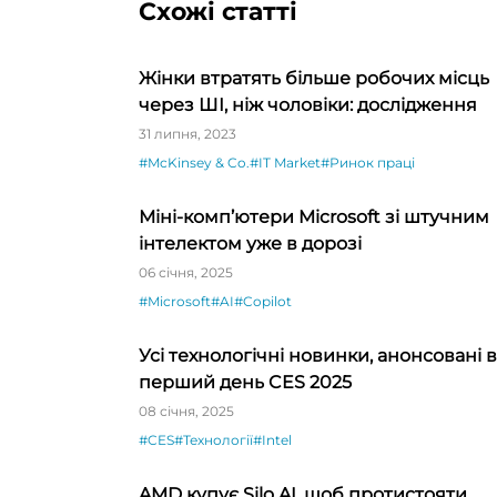
Схожі статті
Жінки втратять більше робочих місць
через ШІ, ніж чоловіки: дослідження
31 липня, 2023
#McKinsey & Co.
#IT Market
#Ринок праці
Міні-комп’ютери Microsoft зі штучним
інтелектом уже в дорозі
06 січня, 2025
#Microsoft
#AI
#Copilot
Усі технологічні новинки, анонсовані в
перший день CES 2025
08 січня, 2025
#CES
#Технології
#Intel
AMD купує Silo AI, щоб протистояти