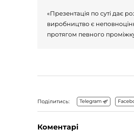
«Презентація по суті дає р
виробництво є неповноцін
протягом певного проміжку 
Поділитись:
Telegram
Faceb
Коментарі