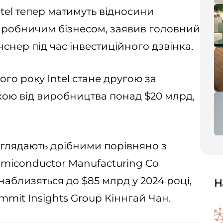
ntel тепер матимуть відносини
иробничим бізнесом, заявив головний
снер під час інвестиційного дзвінка.
ого року Intel стане другою за
ою від виробництва понад $20 млрд,
виглядають дрібними порівняно з
miconductor Manufacturing Co
 наблизяться до $85 млрд у 2024 році,
Н
mmit Insights Group Кіннгай Чан.