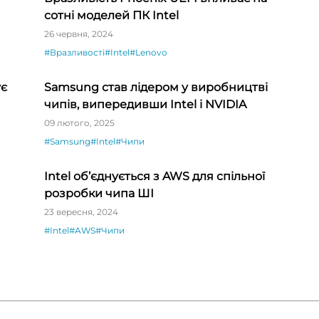
сотні моделей ПК Intel
26 червня, 2024
#Вразливості
#Intel
#Lenovo
ує
Samsung став лідером у виробництві
чипів, випередивши Intel і NVIDIA
09 лютого, 2025
#Samsung
#Intel
#Чипи
Intel об’єднується з AWS для спільної
розробки чипа ШІ
23 вересня, 2024
#Intel
#AWS
#Чипи