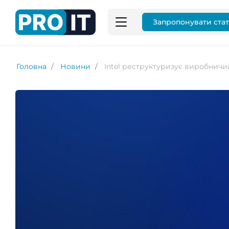
Запропонувати ста
Головна
Новини