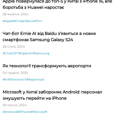
Apple повернулася до топ-5 у Китаї з iPhone 16, але
боротьба з Huawei наростає
28 жовтня, 2024
#Apple
#Смартфони
#Топ
Чат-бот Ernie AI від Baidu з’явиться в нових
смартфонах Samsung Galaxy S24
28 січня, 2024
#ChatGPT
#OpenAI
#Samsung
Як технології трансформують аеропорти
04 грудня, 2025
#AI
#Технології
#Аеропорт
Microsoft у Китаї забороняє Android: персонал
змушують перейти на iPhone
09 липня, 2024
#Android
#iPhone
#Microsoft