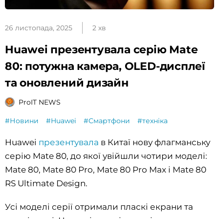
26 листопада, 2025
2 хв
Huawei презентувала серію Mate
80: потужна камера, OLED-дисплеї
та оновлений дизайн
ProIT NEWS
#Новини
#Huawei
#Смартфони
#техніка
Huawei
презентувала
в Китаї нову флагманську
серію Mate 80, до якої увійшли чотири моделі:
Mate 80, Mate 80 Pro, Mate 80 Pro Max і Mate 80
RS Ultimate Design.
Усі моделі серії отримали пласкі екрани та