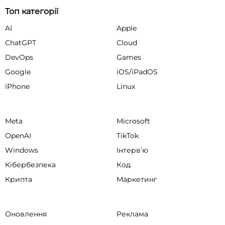
Топ категорії
AI
Apple
ChatGPT
Cloud
DevOps
Games
Google
iOS/iPadOS
iPhone
Linux
Meta
Microsoft
OpenAI
TikTok
Windows
Інтервʼю
Кібербезпека
Код
Крипта
Маркетинг
Оновлення
Реклама