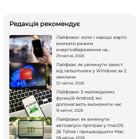
Редакція рекомендує
Лайфхаки: коли і навіщо варто
вмикати режим
енергозбереження на
смартфоні
29 квітня, 2026
Лайфхак: як увімкнути захист
від ransomware у Windows за 2
хвилини
22 квітня, 2026
Лайфхаки: 5 маловідомих
функцій Android, які
допомагають економити час
15 квітня, 2026
Лайфхаки: як вимкнути
автозапуск програм у macOS
26 Tahoe і пришвидшити Mac
08 квітня, 2026