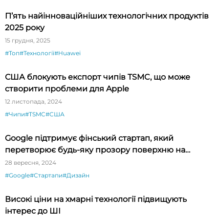
П’ять найінноваційніших технологічних продуктів
2025 року
15 грудня, 2025
#Топ
#Технології
#Huawei
США блокують експорт чипів TSMC, що може
створити проблеми для Apple
12 листопада, 2024
#Чипи
#TSMC
#США
Google підтримує фінський стартап, який
перетворює будь-яку прозору поверхню на
дисплей доповненої реальності
28 вересня, 2024
#Google
#Стартапи
#Дизайн
Високі ціни на хмарні технології підвищують
інтерес до ШІ