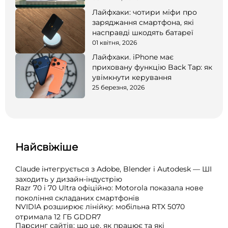
Лайфхаки: чотири міфи про
заряджання смартфона, які
насправді шкодять батареї
01 квітня, 2026
Лайфхаки. iPhone має
приховану функцію Back Tap: як
увімкнути керування
25 березня, 2026
Найсвіжіше
Claude інтегрується з Adobe, Blender і Autodesk — ШІ
заходить у дизайн-індустрію
Razr 70 і 70 Ultra офіційно: Motorola показала нове
покоління складаних смартфонів
NVIDIA розширює лінійку: мобільна RTX 5070
отримала 12 ГБ GDDR7
Парсинг сайтів: що це, як працює та які