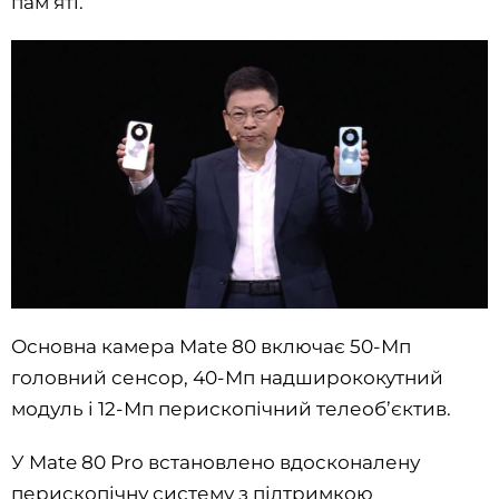
пам’яті.
Основна камера Mate 80 включає 50-Мп
головний сенсор, 40-Мп надширококутний
модуль і 12-Мп перископічний телеоб’єктив.
У Mate 80 Pro встановлено вдосконалену
перископічну систему з підтримкою