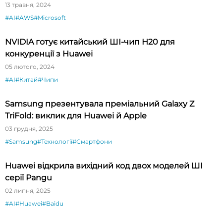
13 травня, 2024
#AI
#AWS
#Microsoft
NVIDIA готує китайський ШІ-чип H20 для
конкуренції з Huawei
05 лютого, 2024
#AI
#Китай
#Чипи
Samsung презентувала преміальний Galaxy Z
TriFold: виклик для Huawei й Apple
03 грудня, 2025
#Samsung
#Технології
#Смартфони
Huawei відкрила вихідний код двох моделей ШІ
серії Pangu
02 липня, 2025
#AI
#Huawei
#Baidu