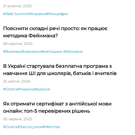
21 жовтня, 2025
#Web Summit
#Україна
#Мінцифри
Пояснити складні речі просто: як працює
методика Фейнмана?
28 серпня, 2025
#Business
#навчання
#методика Фейнмана
В Україні стартувала безплатна програма з
навчання ШІ для школярів, батьків і вчителів
25 квітня, 2026
#Освіта
#Україна
#Школа
Як отримати сертифікат з англійської мови
онлайн: топ-5 перевірених рішень
05 червня, 2025
#Освіта
#Застосунок
#Memrise