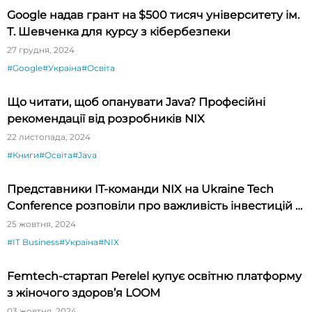
Google надав грант на $500 тисяч університету ім.
Т. Шевченка для курсу з кібербезпеки
27 грудня, 2024
#Google
#Україна
#Освіта
Що читати, щоб опанувати Java? Професійні
рекомендації від розробників NIX
22 листопада, 2024
#Книги
#Освіта
#Java
Представники IT-команди NIX на Ukraine Tech
Conference розповіли про важливість інвестицій у
MilTech
25 жовтня, 2024
#IT Business
#Україна
#NIX
Femtech-стартап Perelel купує освітню платформу
з жіночого здоров’я LOOM
03 жовтня, 2024