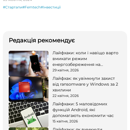
#Стартапи
#Femtech
#Інвестиції
Редакція рекомендує
Лайфхаки: коли і навіщо варто
вмикати режим
енергозбереження на
смартфоні
29 квітня, 2026
Лайфхак: як увімкнути захист
від ransomware у Windows за 2
хвилини
22 квітня, 2026
Лайфхаки: 5 маловідомих
функцій Android, які
допомагають економити час
15 квітня, 2026
Лайфхаки: як вимкнути