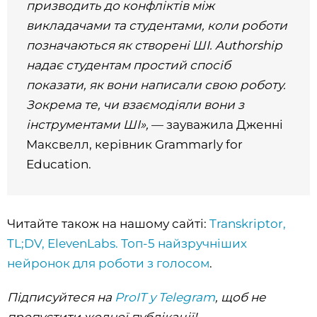
призводить до конфліктів між
викладачами та студентами, коли
роботи
позначаються як створені ШІ. Authorship
надає студентам простий спосіб
показати, як вони написали свою роботу.
Зокрема те, чи взаємодіяли вони з
інструментами ШІ»,
— зауважила Дженні
Максвелл, керівник Grammarly for
Education.
Читайте також на нашому сайті:
Transkriptor,
TL;DV, ElevenLabs. Топ-5 найзручніших
нейронок для роботи з голосом
.
Підписуйтеся на
ProIT у Telegram
, щоб не
пропустити жодної публікації!