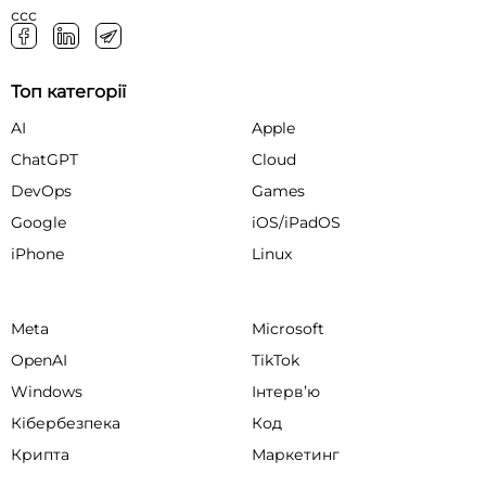
ссс
Топ категорії
AI
Apple
ChatGPT
Cloud
DevOps
Games
Google
iOS/iPadOS
iPhone
Linux
Meta
Microsoft
OpenAI
TikTok
Windows
Інтервʼю
Кібербезпека
Код
Крипта
Маркетинг