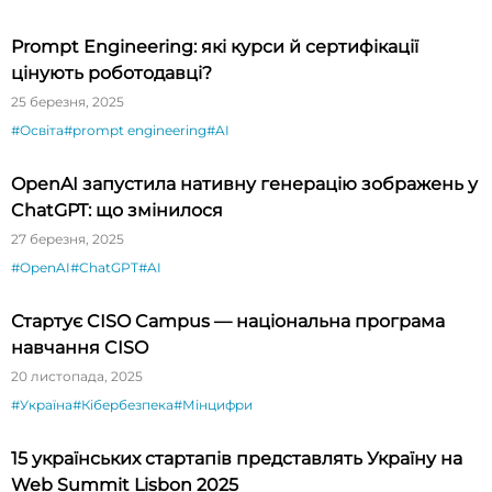
Prompt Engineering: які курси й сертифікації
цінують роботодавці?
25 березня, 2025
#Освіта
#prompt engineering
#AI
OpenAI запустила нативну генерацію зображень у
ChatGPT: що змінилося
27 березня, 2025
#OpenAI
#ChatGPT
#AI
Стартує CISO Campus — національна програма
навчання CISO
20 листопада, 2025
#Україна
#Кібербезпека
#Мінцифри
15 українських стартапів представлять Україну на
Web Summit Lisbon 2025