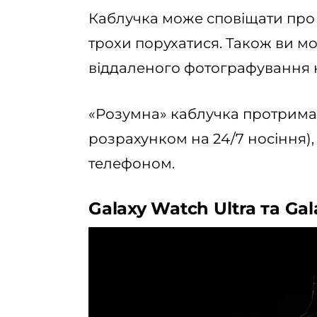
Каблучка може сповіщати про 
трохи порухатися. Також ви м
віддаленого фотографування н
«Розумна» каблучка протримає
розрахунком на 24/7 носіння),
телефоном.
Galaxy Watch Ultra та Ga