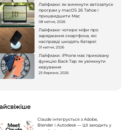
Лайфхаки: як вимкнути автозапуск
програм у macOS 26 Tahoe і
пришвидшити Mac
08 квітня, 2026
Лайфхаки: чотири міфи про
заряджання смартфона, які
насправді шкодять батареї
01 квітня, 2026
Лайфхаки. iPhone має приховану
функцію Back Tap: як увімкнути
керування
25 березня, 2026
айсвіжіше
Claude інтегрується з Adobe,
Blender і Autodesk — ШІ заходить у