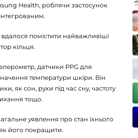
ung Health, роблячи застосунок
 інтегрованим.
 вдалося помістити найважливіші
тор кільця.
селерометр, датчики PPG для
начення температури шкіри. Він
и, як сон, рухи під час сну, частоту
дихання тощо.
загальне уявлення про стан їхнього
 як його покращити.