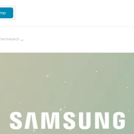
ттю
Galaxy Unpacked 2024: головне з липневої презентації Samsung