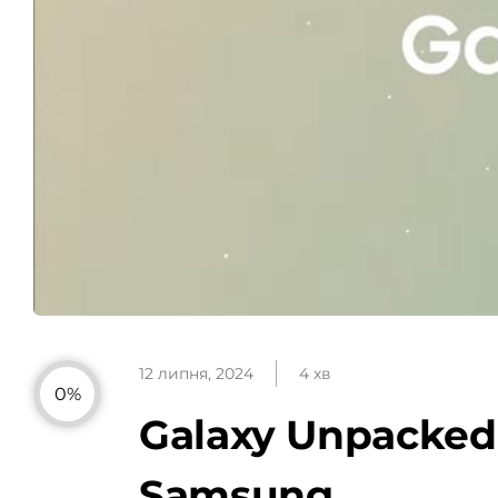
12 липня, 2024
4 хв
0%
Galaxy Unpacked 
Samsung