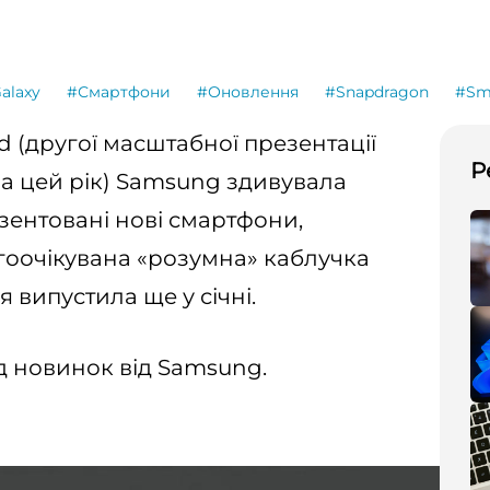
alaxy
#Смартфони
#Оновлення
#Snapdragon
#Sm
d (другої масштабної презентації
Р
за цей рік) Samsung здивувала
зентовані нові смартфони,
гоочікувана «розумна» каблучка
я випустила ще у січні.
д новинок від Samsung.