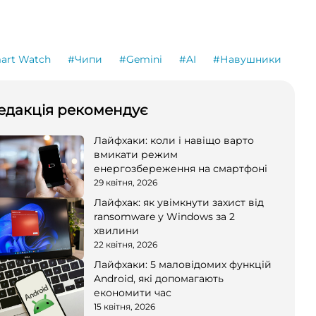
art Watch
#Чипи
#Gemini
#AI
#Навушники
едакція рекомендує
Лайфхаки: коли і навіщо варто
вмикати режим
енергозбереження на смартфоні
29 квітня, 2026
Лайфхак: як увімкнути захист від
ransomware у Windows за 2
хвилини
22 квітня, 2026
Лайфхаки: 5 маловідомих функцій
Android, які допомагають
економити час
15 квітня, 2026