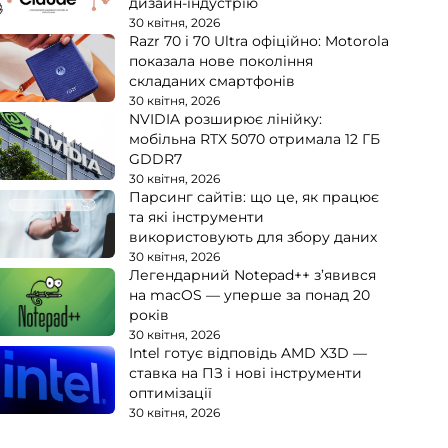
дизайн-індустрію
30 квітня, 2026
Razr 70 і 70 Ultra офіційно: Motorola
показала нове покоління
складаних смартфонів
30 квітня, 2026
NVIDIA розширює лінійку:
мобільна RTX 5070 отримала 12 ГБ
GDDR7
30 квітня, 2026
Парсинг сайтів: що це, як працює
та які інструменти
використовують для збору даних
30 квітня, 2026
Легендарний Notepad++ з’явився
на macOS — уперше за понад 20
років
30 квітня, 2026
Intel готує відповідь AMD X3D —
ставка на ПЗ і нові інструменти
оптимізації
30 квітня, 2026