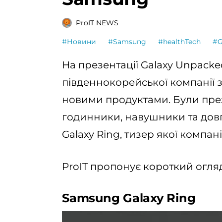
ProIT NEWS
#Новини
#Samsung
#healthTech
#G
На презентації Galaxy Unpacke
південнокорейської компанії 
новими продуктами. Були пре
годинники, навушники та дов
Galaxy Ring, тизер якої компані
ProIT пропонує короткий огля
Samsung Galaxy Ring