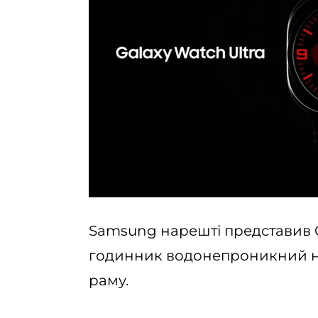
Samsung нарешті представив G
годинник водонепроникний на 
раму.