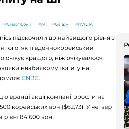
#Смартфони
#AI
#Galaxy
#NVIDIA
onics підскочили до найвищого рівня з
Р
сля того, як південнокорейський
о очікує кращого, ніж очікувалося,
завдяки неабиякому попиту на
ідомляє
CNBC
.
цю вранці акції компанії зросли на
 500 корейських вон ($62,73). У четвер
 рівні 84 600 вон.