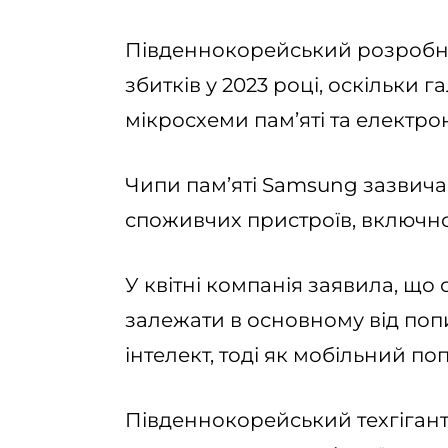
Південнокорейський розробн
збитків у 2023 році, оскільки 
мікросхеми пам’яті та електрон
Чипи пам’яті Samsung зазвича
споживчих пристроїв, включно
У квітні компанія заявила, що 
залежати в основному від по
інтелект, тоді як мобільний п
Південнокорейський техгігант