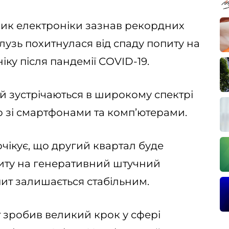
ик електроніки зазнав рекордних
галузь похитнулася від спаду попиту на
іку після пандемії COVID-19.
й зустрічаються в широкому спектрі
 зі смартфонами та комп’ютерами.
очікує, що другий квартал буде
питу на генеративний штучний
опит залишається стабільним.
 зробив великий крок у сфері