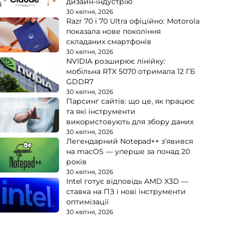
дизайн-індустрію
30 квітня, 2026
Razr 70 і 70 Ultra офіційно: Motorola
показала нове покоління
складаних смартфонів
30 квітня, 2026
NVIDIA розширює лінійку:
мобільна RTX 5070 отримала 12 ГБ
GDDR7
30 квітня, 2026
Парсинг сайтів: що це, як працює
та які інструменти
використовують для збору даних
30 квітня, 2026
Легендарний Notepad++ з’явився
на macOS — уперше за понад 20
років
30 квітня, 2026
Intel готує відповідь AMD X3D —
ставка на ПЗ і нові інструменти
оптимізації
30 квітня, 2026