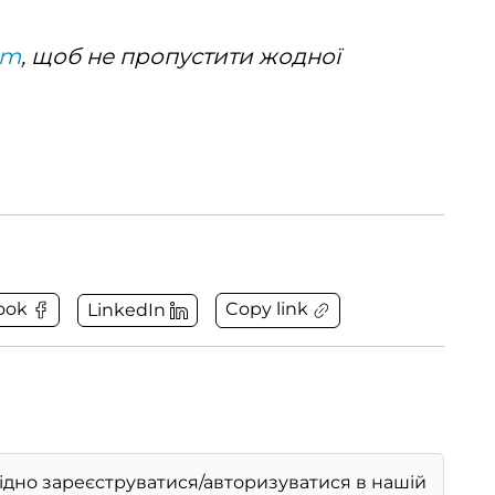
am
, щоб не пропустити жодної
Copy link
ook
LinkedIn