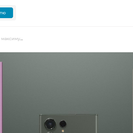
ттю
Акції Samsung досягли 3-річного максимуму завдяки «вибуховому» попиту на ШІ