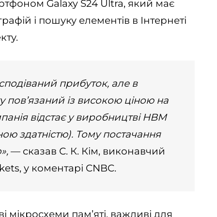
ртфоном Galaxy S24 Ultra, який має
рафій і пошуку елементів в Інтернеті
кту.
подіваний прибуток, але в
у пов’язаний із високою ціною на
омпанія відстає у виробництві HBM
ною здатністю). Тому постачання
»,
— сказав С. К. Кім, виконавчий
kets, у коментарі CNBC.
 мікросхеми пам’яті, важливі для