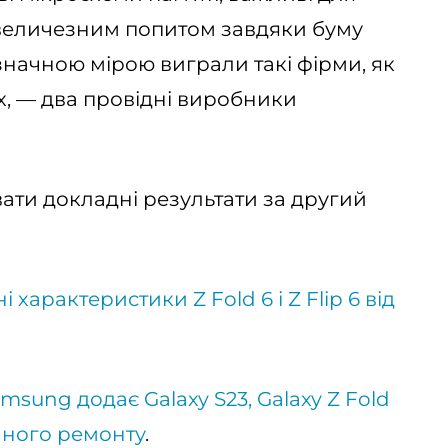
я величезним попитом завдяки буму
 значною мірою виграли такі фірми, як
ix, — два провідні виробники
ати докладні результати за другий
 характеристики Z Fold 6 і Z Flip 6 від
msung додає Galaxy S23, Galaxy Z Fold
ійного ремонту
.