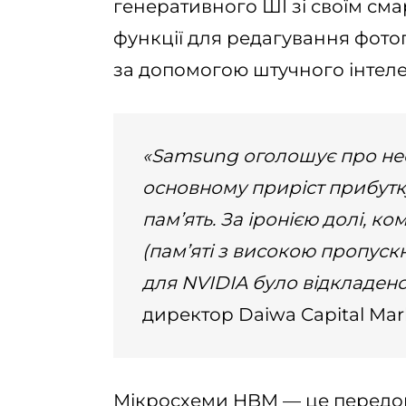
генеративного ШІ зі своїм сма
функції для редагування фотог
за допомогою штучного інтеле
«Samsung оголошує про нес
основному приріст прибутк
пам’ять. За іронією долі, к
(пам’яті з високою пропуск
для NVIDIA було відкладено
директор Daiwa Capital Mar
Мікросхеми HBM — це передові