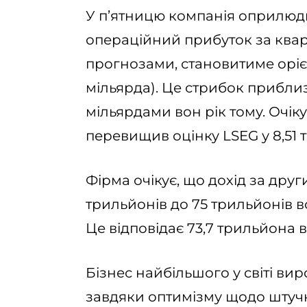
У п’ятницю компанія оприлюдн
операційний прибуток за кварт
прогнозами, становитиме орієн
мільярда). Це стрибок приблиз
мільярдами вон рік тому. Очі
перевищив оцінку LSEG у 8,51 
Фірма очікує, що дохід за дру
трильйонів до 75 трильйонів в
Це відповідає 73,7 трильйона 
Бізнес найбільшого у світі вир
завдяки оптимізму щодо штучн