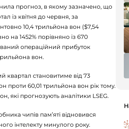
ила прогноз, в якому зазначено, що
ал із квітня до червня, за
товно 10,4 трильйона вон ($7,54
но на 1452% порівняно із 670
куваний операційний прибуток
трильйона вон.
гий квартал становитиме від 73
он проти 60,01 трильйона вон рік тому.
вон, які прогнозують аналітики LSEG.
Н
обника чипів пам’яті відновився
ого інтелекту минулого року.