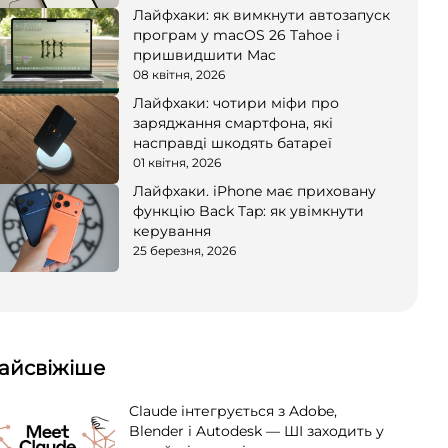
Лайфхаки: як вимкнути автозапуск
програм у macOS 26 Tahoe і
пришвидшити Mac
08 квітня, 2026
Лайфхаки: чотири міфи про
заряджання смартфона, які
насправді шкодять батареї
01 квітня, 2026
Лайфхаки. iPhone має приховану
функцію Back Tap: як увімкнути
керування
25 березня, 2026
айсвіжіше
Claude інтегрується з Adobe,
Blender і Autodesk — ШІ заходить у