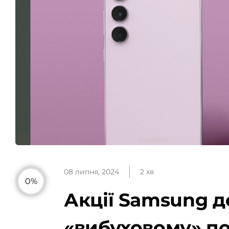
08 липня, 2024
2 хв
0%
Акції Samsung д
«вибуховому» по