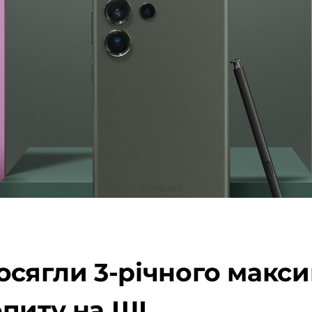
осягли 3-річного макс
питу на ШІ