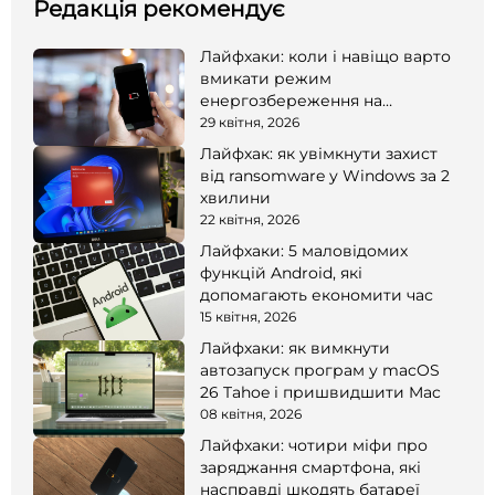
Редакція рекомендує
Лайфхаки: коли і навіщо варто
вмикати режим
енергозбереження на
смартфоні
29 квітня, 2026
Лайфхак: як увімкнути захист
від ransomware у Windows за 2
хвилини
22 квітня, 2026
Лайфхаки: 5 маловідомих
функцій Android, які
допомагають економити час
15 квітня, 2026
Лайфхаки: як вимкнути
автозапуск програм у macOS
26 Tahoe і пришвидшити Mac
08 квітня, 2026
Лайфхаки: чотири міфи про
заряджання смартфона, які
насправді шкодять батареї