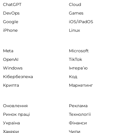
ChatGPT
Cloud
DevOps
Games
Google
iOS/iPadOS
iPhone
Linux
Meta
Microsoft
OpenAI
TikTok
Windows
Інтервʼю
Кібербезпека
Код
Крипта
Маркетинг
Оновлення
Реклама
Ринок праці
Технології
Україна
Фінанси
Хакери
Чипи