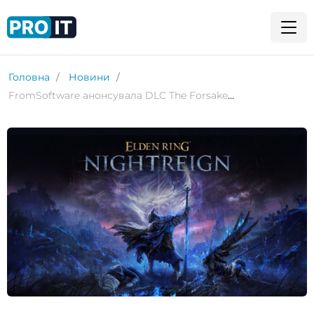
Головна
Новини
FromSoftware анонсувала DLC The Forsaken Hollows для Elden Ring: Nightreign — реліз у грудні 2025 року