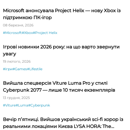
Microsoft анонсувала Project Helix — нову Xbox із
підтримкою ПК-ігор
08 березня, 2026
#Microsoft
#Xbox
#Project Helix
Ігрові новинки 2026 року: на що варто звернути
увагу
19 лютого, 2026
#ігри
#Games
#Lifestile
Вийшла спецверсія Viture Luma Pro у стилі
Cyberpunk 2077 — лише 10 тисяч екземплярів
13 грудня, 2025
#Viture
#Luma
#Cyberpunk
Вечір пʼятниці. Вийшов український sci-fi хорор із
реальними локаціями Києва LYSA HORA: The