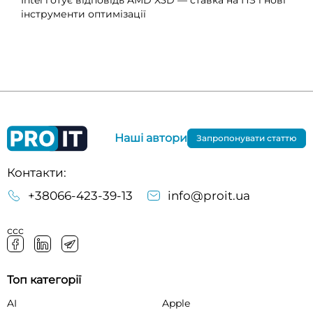
Intel готує відповідь AMD X3D — ставка на ПЗ і нові
інструменти оптимізації
Наші автори
Запропонувати статтю
Контакти:
+38066-423-39-13
info@proit.ua
ссс
Топ категорії
AI
Apple