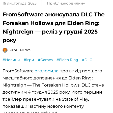
16 листопада, 2025
Приблизно хвилину
FromSoftware анонсувала DLC The
Forsaken Hollows для Elden Ring:
Nightreign — реліз у грудні 2025
року
ProIT NEWS
#Новини
#ігри
#Games
#Elden Ring
#DLC
FromSoftware
оголосила
про вихід першого
масштабного доповнення до Elden Ring:
Nightreign — The Forsaken Hollows. DLC стане
доступним 4 грудня 2025 року. Його перший
трейлер презентували на State of Play,
показавши частину нового контенту