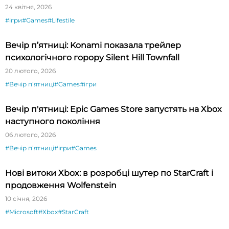
Haunted Hill
24 квітня, 2026
#ігри
#Games
#Lifestile
Вечір п’ятниці: Konami показала трейлер
психологічного горору Silent Hill Townfall
20 лютого, 2026
#Вечір пʼятниці
#Games
#ігри
Вечір п'ятниці: Epic Games Store запустять на Xbox
наступного покоління
06 лютого, 2026
#Вечір пʼятниці
#ігри
#Games
Нові витоки Xbox: в розробці шутер по StarCraft і
продовження Wolfenstein
10 січня, 2026
#Microsoft
#Xbox
#StarCraft