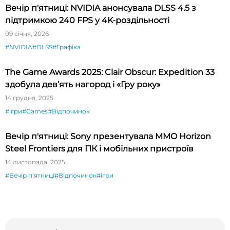
Вечір п'ятниці: NVIDIA анонсувала DLSS 4.5 з
підтримкою 240 FPS у 4K-роздільності
09 січня, 2026
#NVIDIA
#DLSS
#Графіка
The Game Awards 2025: Clair Obscur: Expedition 33
здобула дев’ять нагород і «Гру року»
14 грудня, 2025
#ігри
#Games
#Відпочинок
Вечір п'ятниці: Sony презентувала MMO Horizon
Steel Frontiers для ПК і мобільних пристроїв
14 листопада, 2025
#Вечір пʼятниці
#Відпочинок
#ігри