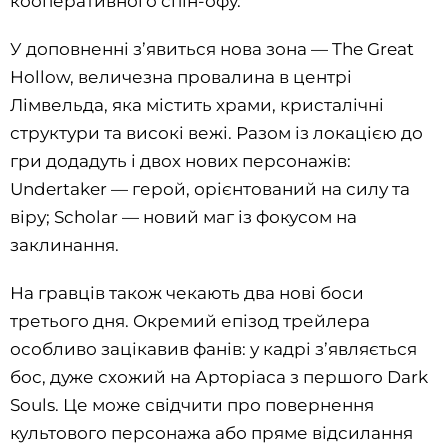
кооперативного спін-офу.
У доповненні з’явиться нова зона — The Great
Hollow, величезна провалина в центрі
Лімвельда, яка містить храми, кристалічні
структури та високі вежі. Разом із локацією до
гри додадуть і двох нових персонажів:
Undertaker — герой, орієнтований на силу та
віру; Scholar — новий маг із фокусом на
заклинання.
На гравців також чекають два нові боси
третього дня. Окремий епізод трейлера
особливо зацікавив фанів: у кадрі з’являється
бос, дуже схожий на Арторіаса з першого Dark
Souls. Це може свідчити про повернення
культового персонажа або пряме відсилання