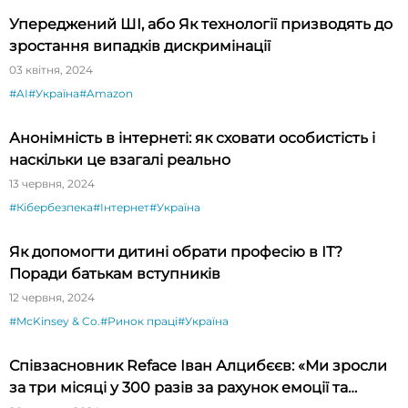
Упереджений ШІ, або Як технології призводять до
зростання випадків дискримінації
03 квітня, 2024
#AI
#Україна
#Amazon
Анонімність в інтернеті: як сховати особистість і
наскільки це взагалі реально
13 червня, 2024
#Кібербезпека
#Інтернет
#Україна
Як допомогти дитині обрати професію в ІТ?
Поради батькам вступників
12 червня, 2024
#McKinsey & Co.
#Ринок праці
#Україна
Співзасновник Reface Іван Алцибєєв: «Ми зросли
за три місяці у 300 разів за рахунок емоції та