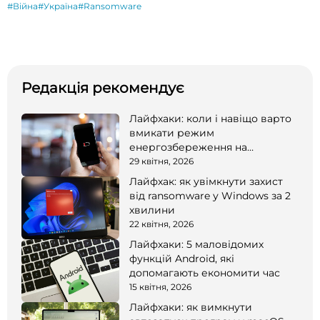
#Війна
#Україна
#Ransomware
Редакція рекомендує
Лайфхаки: коли і навіщо варто
вмикати режим
енергозбереження на
смартфоні
29 квітня, 2026
Лайфхак: як увімкнути захист
від ransomware у Windows за 2
хвилини
22 квітня, 2026
Лайфхаки: 5 маловідомих
функцій Android, які
допомагають економити час
15 квітня, 2026
Лайфхаки: як вимкнути