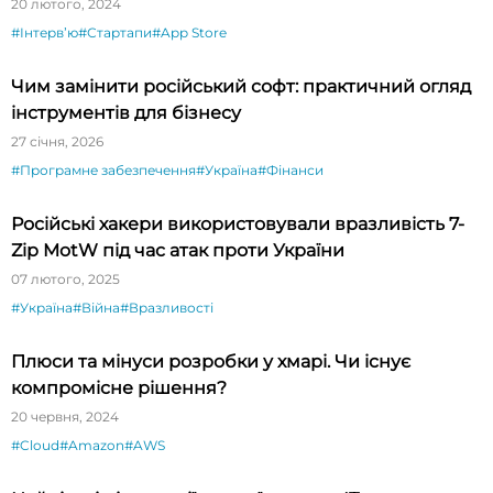
новизни»
20 лютого, 2024
#Інтервʼю
#Стартапи
#App Store
Чим замінити російський софт: практичний огляд
інструментів для бізнесу
27 січня, 2026
#Програмне забезпечення
#Україна
#Фінанси
Російські хакери використовували вразливість 7-
Zip MotW під час атак проти України
07 лютого, 2025
#Україна
#Війна
#Вразливості
Плюси та мінуси розробки у хмарі. Чи існує
компромісне рішення?
20 червня, 2024
#Cloud
#Amazon
#AWS