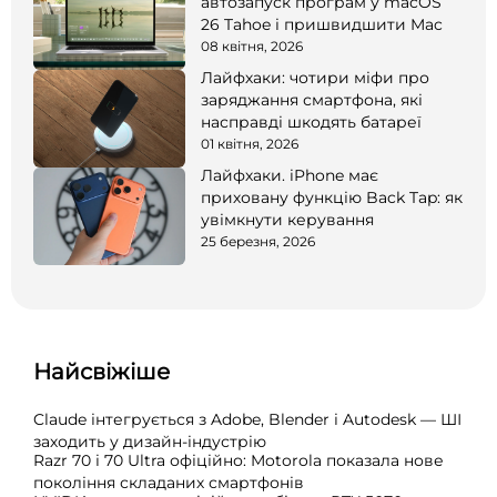
автозапуск програм у macOS
26 Tahoe і пришвидшити Mac
08 квітня, 2026
Лайфхаки: чотири міфи про
заряджання смартфона, які
насправді шкодять батареї
01 квітня, 2026
Лайфхаки. iPhone має
приховану функцію Back Tap: як
увімкнути керування
25 березня, 2026
Найсвіжіше
Claude інтегрується з Adobe, Blender і Autodesk — ШІ
заходить у дизайн-індустрію
Razr 70 і 70 Ultra офіційно: Motorola показала нове
покоління складаних смартфонів