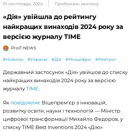
01 листопада, 2024
Приблизно хвилину
«Дія» увійшла до рейтингу
найкращих винаходів 2024 року за
версією журналу TIME
ProIT NEWS
#Новини
#Україна
#Дія
#Мінцифри
#Рейтинг
Державний застосунок «Дія» увійшов до списку
найкращих винаходів 2024 року за версією
журналу
TIME
.
Як
повідомляє
Віцепрем’єр з інновацій,
розвитку освіти, науки і технологій — Міністр
цифрової трансформації Михайло Федоров, у
списку TIME Best Inventions 2024 «Дію»