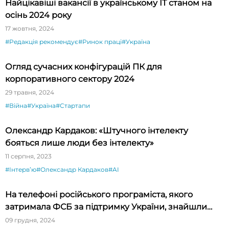
Найцікавіші вакансії в українському ІТ станом на
осінь 2024 року
17 жовтня, 2024
#Редакція рекомендує
#Ринок праці
#Україна
Огляд сучасних конфігурацій ПК для
корпоративного сектору 2024
29 травня, 2024
#Війна
#Україна
#Стартапи
Олександр Кардаков: «Штучного інтелекту
бояться лише люди без інтелекту»
11 серпня, 2023
#Інтервʼю
#Олександр Кардаков
#AI
На телефоні російського програміста, якого
затримала ФСБ за підтримку України, знайшли
нову шпигунську програму для Android
09 грудня, 2024