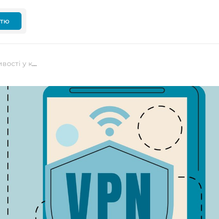
ттю
Cisco виправляє серйозні вразливості у корпоративній VPN-програмі Secure Client