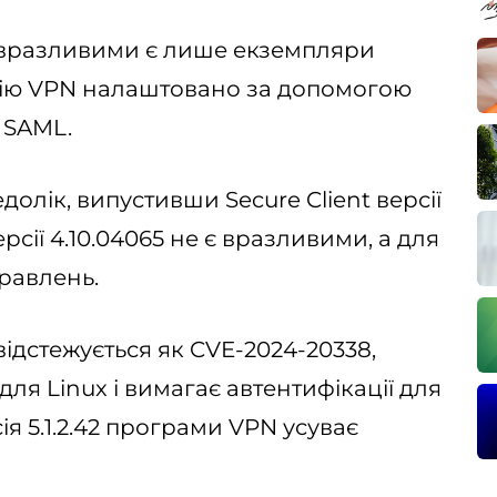
, вразливими є лише екземпляри
анцію VPN налаштовано за допомогою
 SAML.
долік, випустивши Secure Client версії
о версії 4.10.04065 не є вразливими, а для
правлень.
ідстежується як CVE-2024-20338,
для Linux і вимагає автентифікації для
я 5.1.2.42 програми VPN усуває