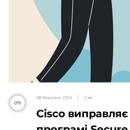
08 березня, 2024
2 хв
0%
Cisco виправляє
програмі Secure 