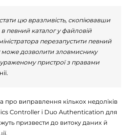
тати цю вразливість, скопіювавши
 в певний каталог у файловій
міністратора перезапустити певний
т може дозволити зловмиснику
 ураженому пристрої з правами
ії.
ла про виправлення кількох недоліків
s Controller і Duo Authentication для
ожуть призвести до витоку даних й
ії.