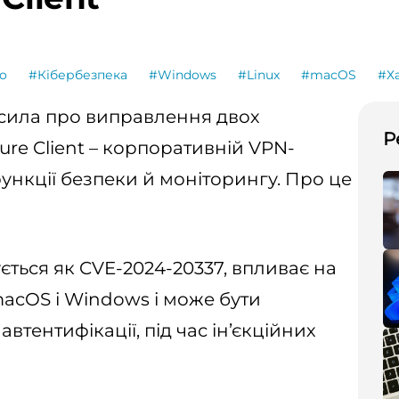
o
#Кібербезпека
#Windows
#Linux
#macOS
#Х
осила про виправлення двох
Р
re Client – корпоративній VPN-
ункції безпеки й моніторингу. Про це
ться як CVE-2024-20337, впливає на
, macOS і Windows і може бути
втентифікації, під час ін’єкційних