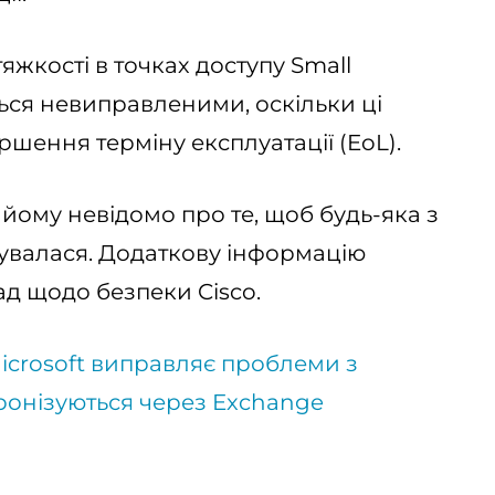
яжкості в точках доступу Small
аться невиправленими, оскільки ці
ршення терміну експлуатації (EoL).
 йому невідомо про те, щоб будь-яка з
увалася. Додаткову інформацію
ад щодо безпеки Cisco.
icrosoft виправляє проблеми з
хронізуються через Exchange