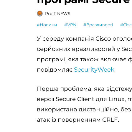
ProIT NEWS
#Новини
#VPN
#Вразливості
#Cisc
У середу компанія Cisco огол
серйозних вразливостей у Secu
програмі, яка також включає ф
повідомляє
SecurityWeek
.
Перша проблема, яка відстежує
версії Secure Client для Linux
використана дистанційно, без а
атак із поверненням CRLF.