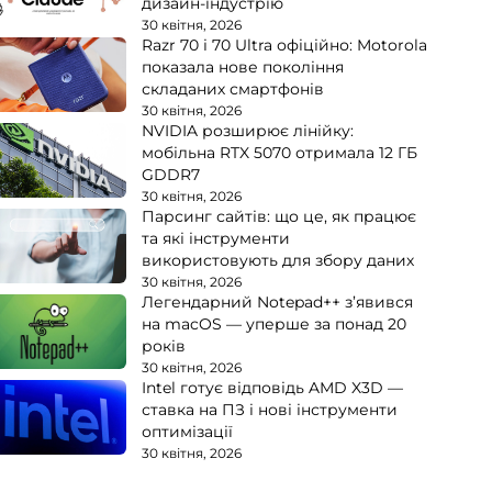
дизайн-індустрію
30 квітня, 2026
Razr 70 і 70 Ultra офіційно: Motorola
показала нове покоління
складаних смартфонів
30 квітня, 2026
NVIDIA розширює лінійку:
мобільна RTX 5070 отримала 12 ГБ
GDDR7
30 квітня, 2026
Парсинг сайтів: що це, як працює
та які інструменти
використовують для збору даних
30 квітня, 2026
Легендарний Notepad++ з’явився
на macOS — уперше за понад 20
років
30 квітня, 2026
Intel готує відповідь AMD X3D —
ставка на ПЗ і нові інструменти
оптимізації
30 квітня, 2026