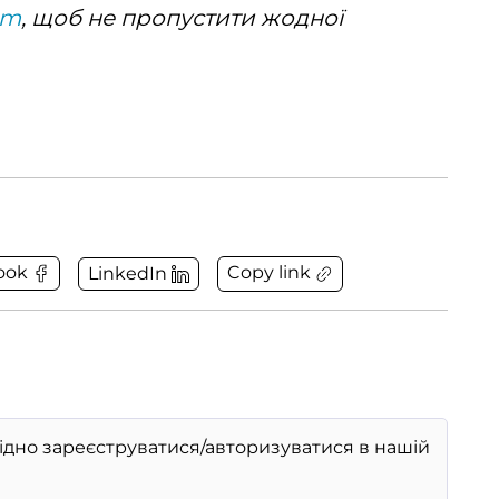
am
, щоб не пропустити жодної
Copy link
ook
LinkedIn