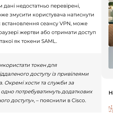
 дані недостатньо перевірені,
же змусити користувача натиснути
с встановлення сеансу VPN, може
браузері жертви або отримати доступ
такої як токени SAML.
використати токен для
іддаленого доступу із привілеями
. Окремі хости та служби за
 одно потребуватимуть додаткових
Н
ого доступу»,
– пояснили в Cisco.