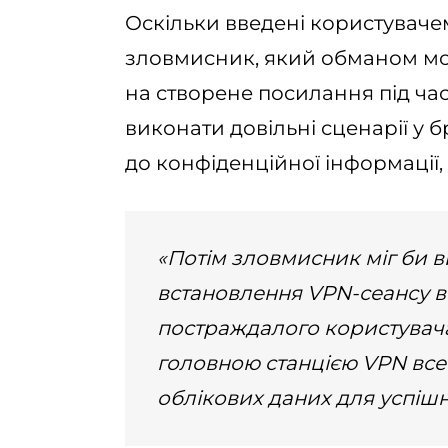
Оскільки введені користувачем
зловмисник, який обманом мо
на створене посилання під ча
виконати довільні сценарії у 
до конфіденційної інформації, 
«Потім зловмисник міг би 
встановлення VPN-сеансу в
постраждалого користувача
головною станцією VPN все
облікових даних для успішн