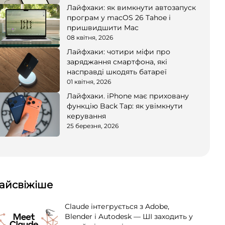
Лайфхаки: як вимкнути автозапуск
програм у macOS 26 Tahoe і
пришвидшити Mac
08 квітня, 2026
Лайфхаки: чотири міфи про
заряджання смартфона, які
насправді шкодять батареї
01 квітня, 2026
Лайфхаки. iPhone має приховану
функцію Back Tap: як увімкнути
керування
25 березня, 2026
айсвіжіше
Claude інтегрується з Adobe,
Blender і Autodesk — ШІ заходить у