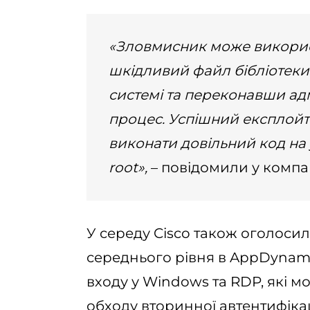
«Зловмисник може викорис
шкідливий файл бібліотеки
системі та переконавши ад
процес. Успішний експлой
виконати довільний код на
root»,
– повідомили у компан
У середу Cisco також оголоси
середнього рівня в AppDynamic
входу у Windows та RDP, які м
обходу вторинної автентифікац