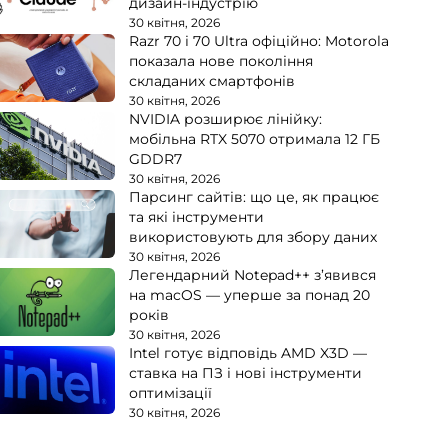
дизайн-індустрію
30 квітня, 2026
Razr 70 і 70 Ultra офіційно: Motorola
показала нове покоління
складаних смартфонів
30 квітня, 2026
NVIDIA розширює лінійку:
мобільна RTX 5070 отримала 12 ГБ
GDDR7
30 квітня, 2026
Парсинг сайтів: що це, як працює
та які інструменти
використовують для збору даних
30 квітня, 2026
Легендарний Notepad++ з’явився
на macOS — уперше за понад 20
років
30 квітня, 2026
Intel готує відповідь AMD X3D —
ставка на ПЗ і нові інструменти
оптимізації
30 квітня, 2026