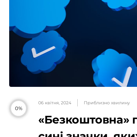
06 квітня, 2024
Приблизно хвилину
0%
«Безкоштовна» 
сині значки, як