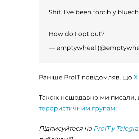
Shit. I've been forcibly bluec
How do I opt out?
— emptywheel (@emptywhe
Раніше ProIT повідомляв, що
X
Також нещодавно ми писали,
терористичним групам
.
Підписуйтеся на
ProIT у Telegr