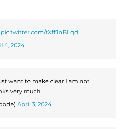
e
pic.twitter.com/tXffJnBLqd
il 4, 2024
ust want to make clear I am not
anks very much
oode)
April 3, 2024