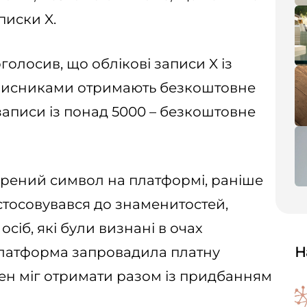
писки X.
олосив, що облікові записи X із
дписниками отримають безкоштовне
записи із понад 5000 – безкоштовне
рений символ на платформі, раніше
астосовувався до знаменитостей,
 осіб, які були визнані в очах
 платформа запровадила платну
Н
жен міг отримати разом із придбанням