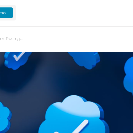
ттю
«Безкоштовна» програма Premium Push дає користувачам X сині значки, яких вони не просили