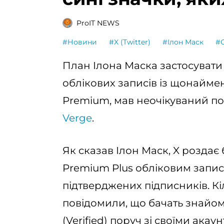
ProIT NEWS
#Новини
#X (Twitter)
#Ілон Маск
#
План Ілона Маска застосуват
облікових записів із щонаймен
Premium, мав неочікуваний по
Verge
.
Як сказав Ілон Маск, X роздає
Premium Plus обліковим запис
підтверджених підписників. Кі
повідомили, що бачать знайо
(Verified) поруч зі своїми ака