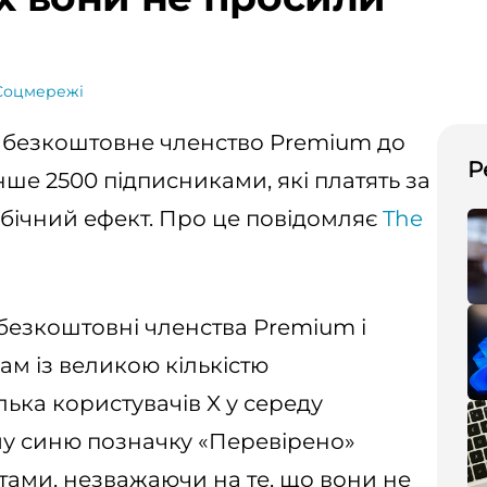
Соцмережі
и безкоштовне членство Premium до
Р
ше 2500 підписниками, які платять за
бічний ефект. Про це повідомляє
The
 безкоштовні членства Premium і
ам із великою кількістю
лька користувачів X у середу
му синю позначку «Перевірено»
унтами, незважаючи на те, що вони не