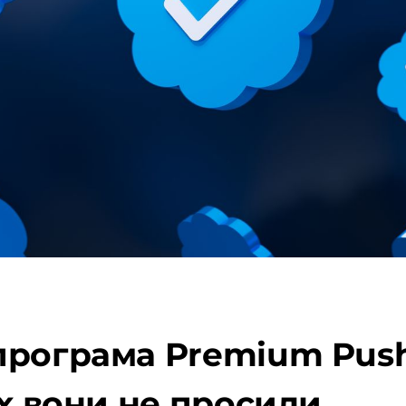
програма Premium Push
их вони не просили