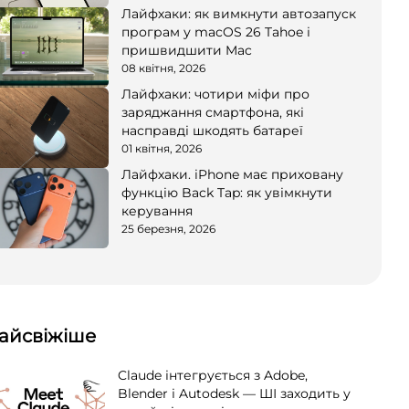
Лайфхаки: як вимкнути автозапуск
програм у macOS 26 Tahoe і
пришвидшити Mac
08 квітня, 2026
Лайфхаки: чотири міфи про
заряджання смартфона, які
насправді шкодять батареї
01 квітня, 2026
Лайфхаки. iPhone має приховану
функцію Back Tap: як увімкнути
керування
25 березня, 2026
айсвіжіше
Claude інтегрується з Adobe,
Blender і Autodesk — ШІ заходить у