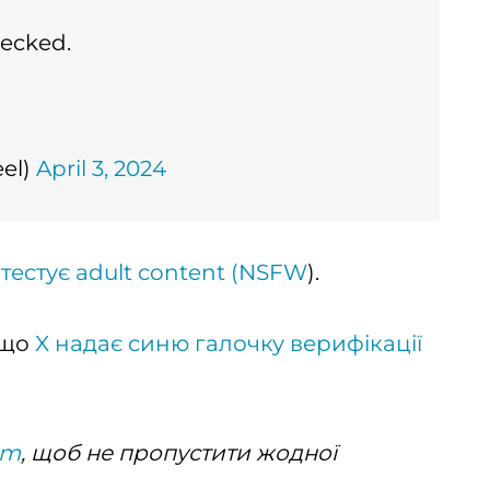
hecked.
el)
April 3, 2024
 тестує adult content (NSFW
).
 що
X надає синю галочку верифікації
am
, щоб не пропустити жодної