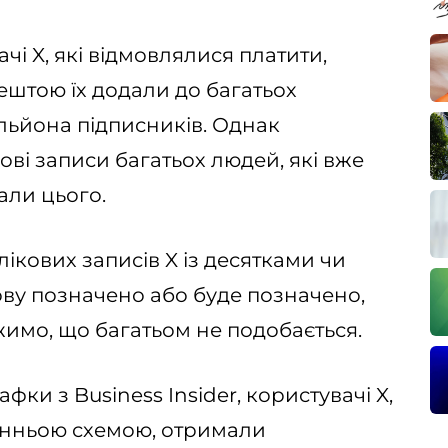
чі X, які відмовлялися платити,
рештою їх додали до багатьох
мільйона підписників. Однак
ві записи багатьох людей, які вже
али цього.
ікових записів X із десятками чи
ову позначено або буде позначено,
ажимо, що багатьом не подобається.
фки з Business Insider, користувачі X,
танньою схемою, отримали