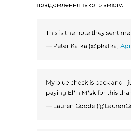
повідомлення такого змісту:
This is the note they sent m
— Peter Kafka (@pkafka)
Apr
My blue check is back and I j
paying El*n M*sk for this th
— Lauren Goode (@LaurenG