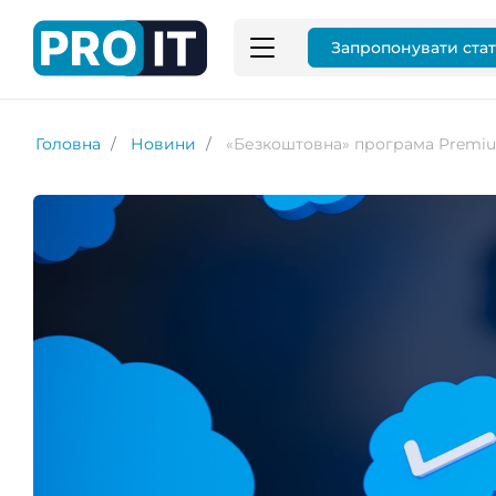
Запропонувати ста
Головна
Новини