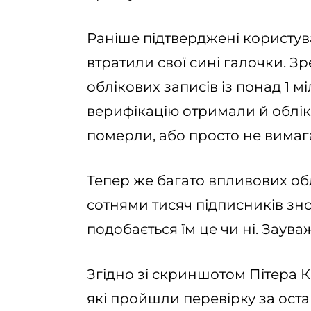
Раніше підтверджені користува
втратили свої сині галочки. З
облікових записів із понад 1 
верифікацію отримали й обліко
померли, або просто не вимаг
Тепер же багато впливових обл
сотнями тисяч підписників зн
подобається їм це чи ні. Заув
Згідно зі скриншотом Пітера Ка
які пройшли перевірку за ос