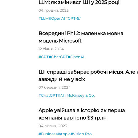
LLM: як змінився ШІ у 2025 році
04 грудня, 2025
#LLM
#OpenAI
#GPT-5.1
Всередині Phi 2: маленька мовна
модель Microsoft
12 січня, 2024
#GPT
#ChatGPT
#OpenAI
ШІ справді забирає робочі місця. Але 
завжди й не у всіх
07 березня, 2024
#ChatGPT
#AI
#McKinsey & Co.
Apple увійшла в історію як перша
компанія вартістю $3 трлн
04 липня, 2023
#Business
#Apple
#Vision Pro