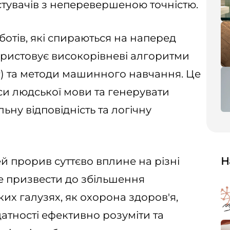
тувачів з неперевершеною точністю.
ботів, які спираються на наперед
користовує високорівневі алгоритми
) та методи машинного навчання. Це
и людської мови та генерувати
льну відповідність та логічну
й прорив суттєво вплине на різні
Н
же призвести до збільшення
ких галузях, як охорона здоров'я,
здатності ефективно розуміти та