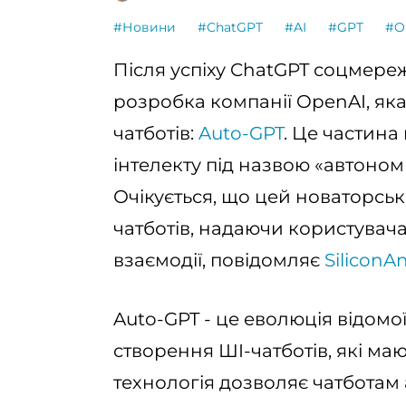
#Новини
#ChatGPT
#AI
#GPT
#O
Після успіху ChatGPT соцмере
розробка компанії OpenAI, як
чатботів:
Auto-GPT
. Це частина
інтелекту під назвою «автоном
Очікується, що цей новаторсь
чатботів, надаючи користувача
взаємодії, повідомляє
SiliconA
Auto-GPT - це еволюція відомої
створення ШI-чатботів, які ма
технологія дозволяє чатботам 