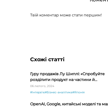
Твій коментар може стати першим!
Схожі статті
Гуру продажів Лу Шиплі: «Спробуйте
розділити продукт на частини й
продавати окремо – ви будете вражен
06 лютого, 2024
#Інтервʼю
#Бізнес-аналітика
#Японія
OpenAI, Google, китайські моделі та ма