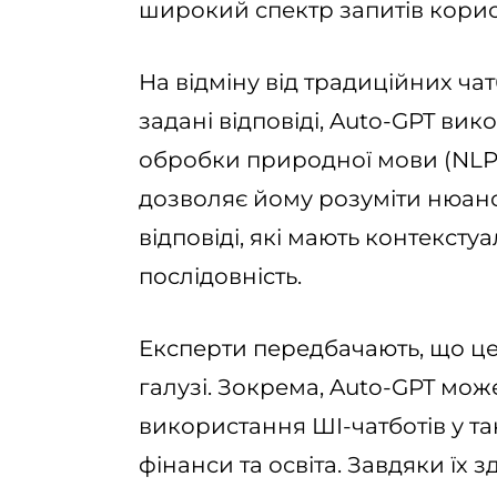
широкий спектр запитів корис
На відміну від традиційних чат
задані відповіді, Auto-GPT ви
обробки природної мови (NLP
дозволяє йому розуміти нюанс
відповіді, які мають контекстуа
послідовність.
Експерти передбачають, що це
галузі. Зокрема, Auto-GPT мо
використання ШI-чатботів у та
фінанси та освіта. Завдяки їх 