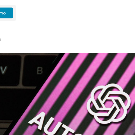
ттю
в