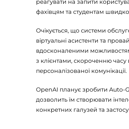
реагувати на запити користува
фахівцям та студентам швидко
Очікується, що системи обслуго
віртуальні асистенти та пров
вдосконаленими можливостями
з клієнтами, скороченню часу
персоналізованої комунікації.
OpenAI планує зробити Auto-G
дозволить їм створювати інтел
конкретних галузей та застосу