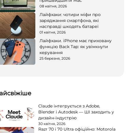
пришвидшити Mac
08 квітня, 2026
Лайфхаки: чотири міфи про
заряджання смартфона, які
насправді шкодять батареї
01 квітня, 2026
Лайфхаки. iPhone має приховану
функцію Back Tap: як увімкнути
керування
25 березня, 2026
айсвіжіше
Claude інтегрується з Adobe,
Blender і Autodesk — ШІ заходить у
дизайн-індустрію
30 квітня, 2026
Razr 70 і 70 Ultra офіційно: Motorola