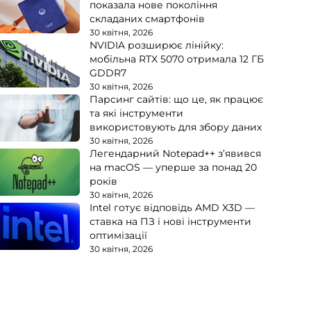
показала нове покоління
складаних смартфонів
30 квітня, 2026
NVIDIA розширює лінійку:
мобільна RTX 5070 отримала 12 ГБ
GDDR7
30 квітня, 2026
Парсинг сайтів: що це, як працює
та які інструменти
використовують для збору даних
30 квітня, 2026
Легендарний Notepad++ з’явився
на macOS — уперше за понад 20
років
30 квітня, 2026
Intel готує відповідь AMD X3D —
ставка на ПЗ і нові інструменти
оптимізації
30 квітня, 2026