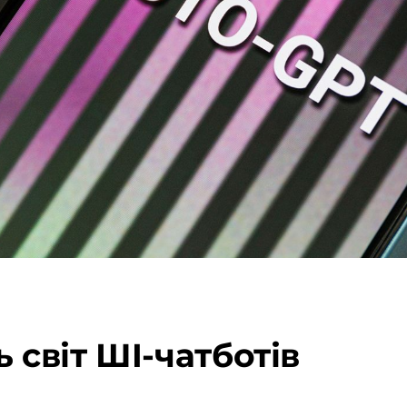
 світ ШI-чатботів