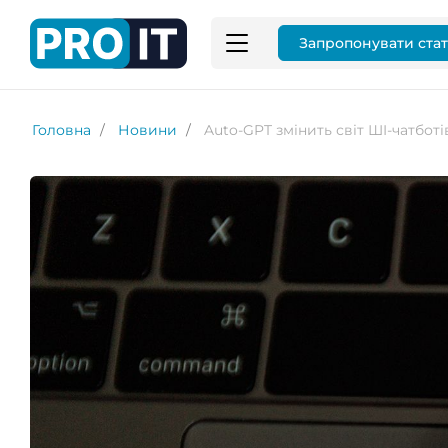
Запропонувати ста
Головна
Новини
Auto-GPT змінить світ ШI-чатботі