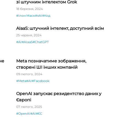
зі штучним інтелектом Grok
18 березня, 2024
#Ілон Маск
#xAI
#Код
AIaaS: штучний інтелект, доступний всім
25 червня, 2024
#AI
#AIaaS
#ChatGPT
не
Meta позначатиме зображення,
створені ШІ інших компаній
09 лютого, 2024
#Meta
#AI
#Facebook
OpenAI запускає резидентство даних у
Європі
07 лютого, 2025
#OpenAI
#AI
#ЄС