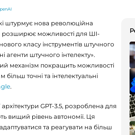
penAI
жі штурмує нова революційна
Р
а розширює можливості для ШІ-
 нового класу інструментів штучного
ні агенти штучного інтелекту».
кий механізм покращить можливості
м більш точні та інтелектуальні
ngle
.
 архітектури GPT-3.5, розроблена для
ють вищий рівень автономії. Ця
адаптуватися та реагувати на більш