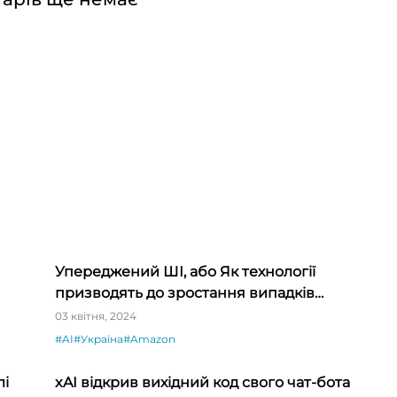
Упереджений ШІ, або Як технології
призводять до зростання випадків
і»
дискримінації
03 квітня, 2024
#AI
#Україна
#Amazon
лі
xAI відкрив вихідний код свого чат-бота