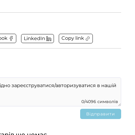
Copy link
ook
LinkedIn
0/4096 символів
арів ще немає