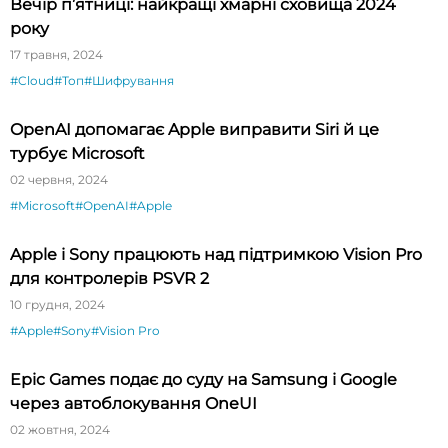
Вечір п’ятниці: найкращі хмарні сховища 2024
року
17 травня, 2024
#Cloud
#Топ
#Шифрування
OpenAI допомагає Apple виправити Siri й це
турбує Microsoft
02 червня, 2024
#Microsoft
#OpenAI
#Apple
Apple і Sony працюють над підтримкою Vision Pro
для контролерів PSVR 2
10 грудня, 2024
#Apple
#Sony
#Vision Pro
Epic Games подає до суду на Samsung і Google
через автоблокування OneUI
02 жовтня, 2024