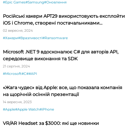
#Epic Games
#Samsung
#Оновлення
Російські хакери APT29 використовують експлойти
iOS і Chrome, створені постачальниками
шпигунського ПЗ
02 вересня, 2024
#Хакери
#Вразливості
#Ransomware
Microsoft .NET 9 вдосконалює C# для авторів API,
середовище виконання та SDK
21 серпня, 2024
#Microsoft
#C#
#API
«Жага чудес» від Apple: все, що показала компанія
на щорічній осінній презентації
14 вересня, 2023
#Apple
#Apple Watch
#iPhone
VR/AR Headset за $3000: які ще новинки