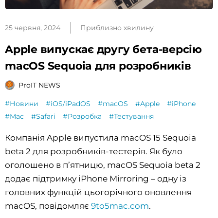
25 червня, 2024
Приблизно хвилину
Apple випускає другу бета-версію
macOS Sequoia для розробників
ProIT NEWS
#Новини
#iOS/iPadOS
#macOS
#Apple
#iPhone
#Mac
#Safari
#Розробка
#Тестування
Компанія Apple випустила macOS 15 Sequoia
beta 2 для розробників-тестерів. Як було
оголошено в п’ятницю, macOS Sequoia beta 2
додає підтримку iPhone Mirroring – одну із
головних функцій цьогорічного оновлення
macOS, повідомляє
9to5mac.com
.