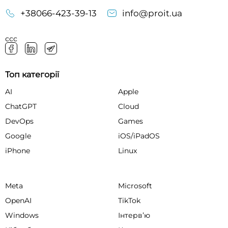
+38066-423-39-13
info@proit.ua
ссс
Топ категорії
AI
Apple
ChatGPT
Cloud
DevOps
Games
Google
iOS/iPadOS
iPhone
Linux
Meta
Microsoft
OpenAI
TikTok
Windows
Інтервʼю