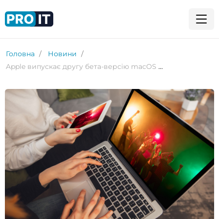
Головна
Новини
Apple випускає другу бета-версію macOS Sequoia для розробників