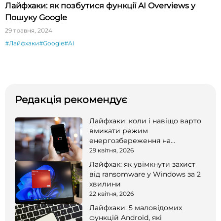
Лайфхаки: як позбутися функції AI Overviews у
Пошуку Google
29 травня, 2024
#Лайфхаки
#Google
#AI
Редакція рекомендує
Лайфхаки: коли і навіщо варто
вмикати режим
енергозбереження на
смартфоні
29 квітня, 2026
Лайфхак: як увімкнути захист
від ransomware у Windows за 2
хвилини
22 квітня, 2026
Лайфхаки: 5 маловідомих
функцій Android, які