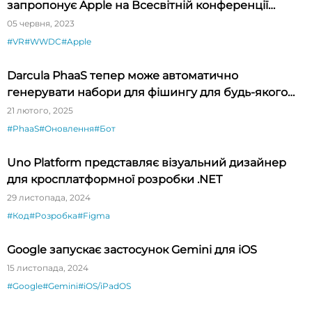
запропонує Apple на Всесвітній конференції
розробників 5-9 червня?
05 червня, 2023
#VR
#WWDC
#Apple
Darcula PhaaS тепер може автоматично
генерувати набори для фішингу для будь-якого
бренду
21 лютого, 2025
#PhaaS
#Оновлення
#Бот
Uno Platform представляє візуальний дизайнер
для кросплатформної розробки .NET
29 листопада, 2024
#Код
#Розробка
#Figma
Google запускає застосунок Gemini для iOS
15 листопада, 2024
#Google
#Gemini
#iOS/iPadOS