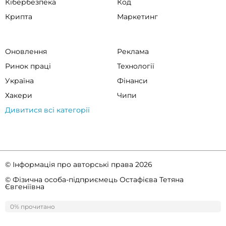
Кібербезпека
Код
Крипта
Маркетинг
Оновлення
Реклама
Ринок праці
Технології
Україна
Фінанси
Хакери
Чипи
Дивитися всі категорії
© Інформація про авторські права 2026
© Фізична особа-підприємець Остафієва Тетяна
Євгеніївна
Правила спільноти
Політика конфіденційності
0% прочитано
0%
прочитано
ссс