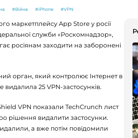
на
#Війна
#iPhone
#VPN
ого маркетплейсу App Store у росії
Р
деральної служби «Роскомнадзор»,
гає росіянам заходити на заборонені
ий орган, який контролює Інтернет в
le видалила 25 VPN-застосунків.
Shield VPN показали TechCrunch лист
про рішення видалити застосунки.
идалили, а вже потім повідомили