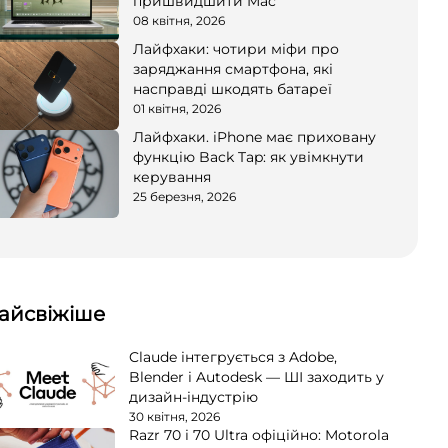
пришвидшити Mac
08 квітня, 2026
Лайфхаки: чотири міфи про
заряджання смартфона, які
насправді шкодять батареї
01 квітня, 2026
Лайфхаки. iPhone має приховану
функцію Back Tap: як увімкнути
керування
25 березня, 2026
айсвіжіше
Claude інтегрується з Adobe,
Blender і Autodesk — ШІ заходить у
дизайн-індустрію
30 квітня, 2026
Razr 70 і 70 Ultra офіційно: Motorola