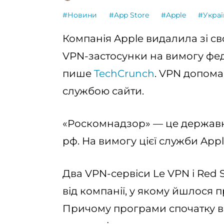
#Новини
#App Store
#Apple
#Украї
Компанія Apple видалила зі св
VPN-застосунки на вимогу фе
пише
TechCrunch
. VPN допома
службою сайти.
«Роскомнадзор» — це державн
рф. На вимогу цієї служби App
Два VPN-сервіси Le VPN і Red 
від компанії, у якому йшлося 
Причому програми спочатку в