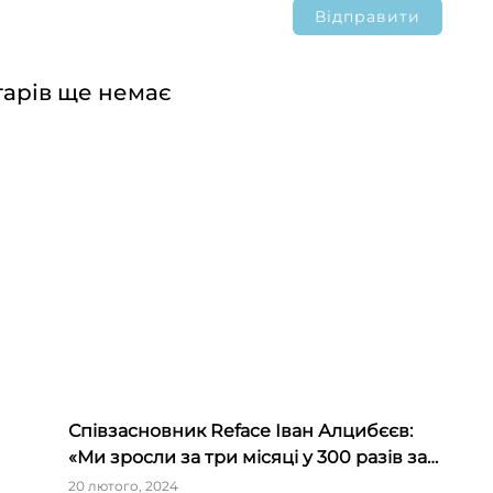
арів ще немає
Співзасновник Reface Іван Алцибєєв:
«Ми зросли за три місяці у 300 разів за
рахунок емоції та новизни»
20 лютого, 2024