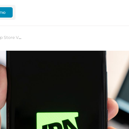
ттю
Apple видалила з російського App Store VPN-застосунки