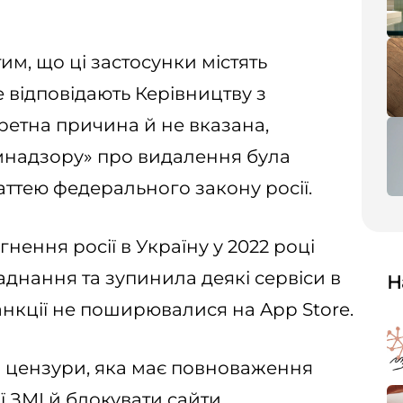
им, що ці застосунки містять
е відповідають Керівництву з
ретна причина й не вказана,
мнадзору» про видалення була
ттею федерального закону росії.
ення росії в Україну у 2022 році
днання та зупинила деякі сервіси в
Н
санкції не поширювалися на App Store.
 цензури, яка має повноваження
ї ЗМІ й блокувати сайти.