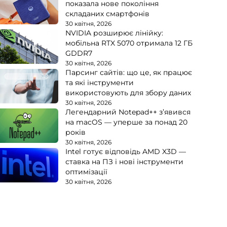
показала нове покоління
складаних смартфонів
30 квітня, 2026
NVIDIA розширює лінійку:
мобільна RTX 5070 отримала 12 ГБ
GDDR7
30 квітня, 2026
Парсинг сайтів: що це, як працює
та які інструменти
використовують для збору даних
30 квітня, 2026
Легендарний Notepad++ з’явився
на macOS — уперше за понад 20
років
30 квітня, 2026
Intel готує відповідь AMD X3D —
ставка на ПЗ і нові інструменти
оптимізації
30 квітня, 2026