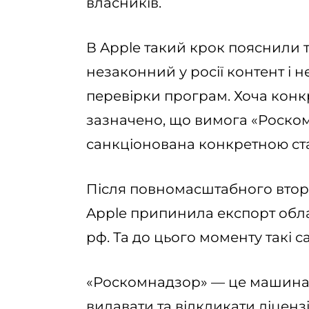
власників.
В Apple такий крок пояснили т
незаконний у росії контент і н
перевірки програм. Хоча конк
зазначено, що вимога «Роско
санкціонована конкретною ста
Після повномасштабного вторгн
Apple припинила експорт обла
рф. Та до цього моменту такі 
«Роскомнадзор» — це машина
видавати та відкликати ліцензі