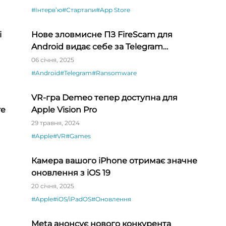
#Інтервʼю
#Стартапи
#App Store
і
Нове зловмисне ПЗ FireScam для
Android видає себе за Telegram
Premium
06 січня, 2025
#Android
#Telegram
#Ransomware
VR-гра Demeo тепер доступна для
re
Apple Vision Pro
29 травня, 2024
#Apple
#VR
#Games
Камера вашого iPhone отримає значне
оновлення з iOS 19
20 січня, 2025
#Apple
#iOS/iPadOS
#Оновлення
Meta анонсує нового конкурента