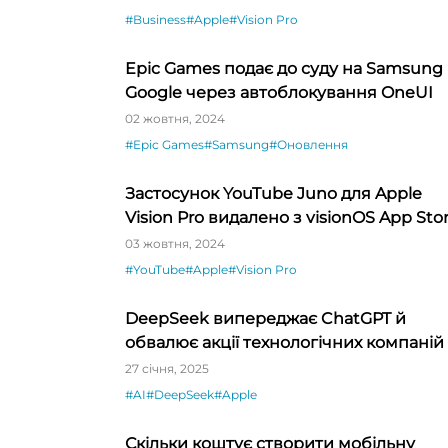
#Business
#Apple
#Vision Pro
Epic Games подає до суду на Samsung 
Google через автоблокування OneUI
02 жовтня, 2024
#Epic Games
#Samsung
#Оновлення
Застосунок YouTube Juno для Apple
Vision Pro видалено з visionOS App Sto
03 жовтня, 2024
#YouTube
#Apple
#Vision Pro
DeepSeek випереджає ChatGPT й
обвалює акції технологічних компаній
27 січня, 2025
#AI
#DeepSeek
#Apple
Скільки коштує створити мобільну