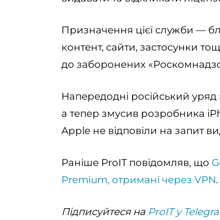
Призначення цієї служби — б
контент, сайти, застосунки то
до заборонених «Роскомнадзо
Напередодні російський уряд
а тепер змусив розробника iPh
Apple не відповіли на запит в
Раніше ProIT повідомляв, що
G
Premium, отримані через VPN
.
Підписуйтеся на
ProIT у Telegr