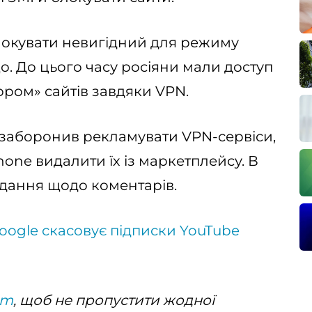
локувати невигідний для режиму
що. До цього часу росіяни мали доступ
ром» сайтів завдяки VPN.
 заборонив рекламувати VPN-сервіси,
one видалити їх із маркетплейсу. В
идання щодо коментарів.
oogle скасовує підписки YouTube
am
, щоб не пропустити жодної