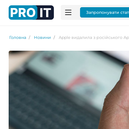
Запропонувати ста
Головна
Новини